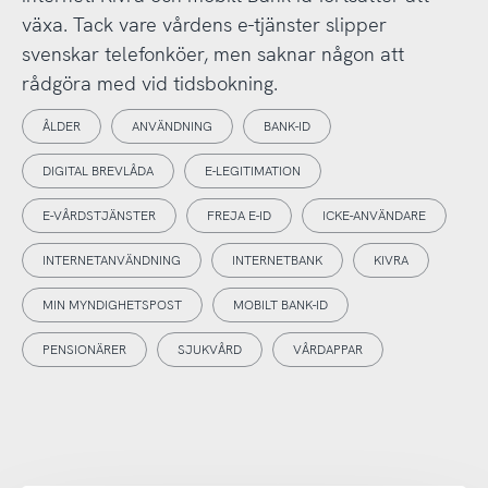
växa. Tack vare vårdens e-tjänster slipper
svenskar telefonköer, men saknar någon att
rådgöra med vid tidsbokning.
ÅLDER
ANVÄNDNING
BANK-ID
DIGITAL BREVLÅDA
E-LEGITIMATION
E-VÅRDSTJÄNSTER
FREJA E-ID
ICKE-ANVÄNDARE
INTERNETANVÄNDNING
INTERNETBANK
KIVRA
MIN MYNDIGHETSPOST
MOBILT BANK-ID
PENSIONÄRER
SJUKVÅRD
VÅRDAPPAR