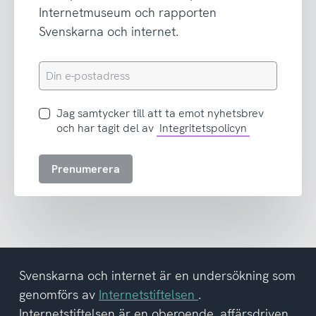
Internetmuseum och rapporten
Svenskarna och internet.
Din
e-
postadress
Jag
Jag samtycker till att ta emot nyhetsbrev
samtycker
och har tagit del av
Integritetspolicyn
till
att
Prenumerera
ta
emot
nyhetsbrev
och
har
tagit
del
Svenskarna och internet är en undersökning som
av
genomförs av
Internetstiftelsen
.
integritetspolicyn
Internetstiftelsen är en oberoende, affärsdriven