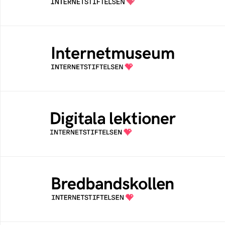
Internetmuseum
Ett digitalt museum som byggts, och kureras
av Internetstiftelsen
Digitala lektioner
Öppen digital lärresurs med färdiga lektioner
för alla stadier i grundskolan
Bredbandskollen
Bredbandskollen är ett oberoende
konsumentverktyg som drivs av
Internetstiftelsen