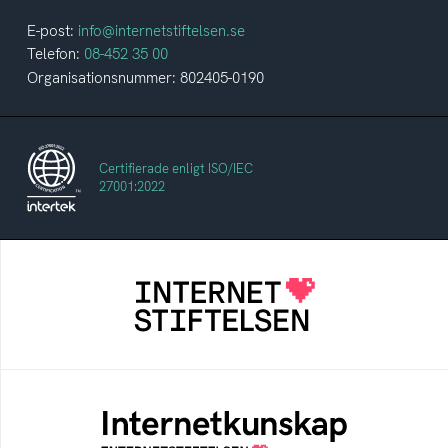
E-post:
info@internetstiftelsen.se
Telefon:
08-452 35 00
Organisationsnummer: 802405-0190
Certifierade enligt ISO/IEC
27001:2022
Internetstiftelsen
Internetstiftelsen verkar för ett internet som
bidrar positivt till människan och samhället
Internetkunskap
Samlad kunskap som hjälper dig att bli en
säker och medveten internetanvändare