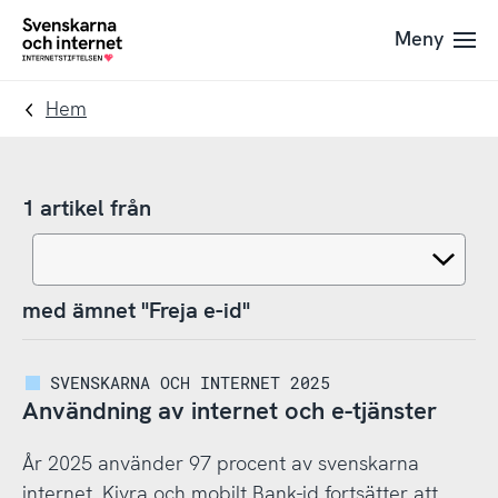
Till
Till
Meny
navigation
innehåll
To
startpage
Hem
1 artikel från
med ämnet "Freja e-id"
SVENSKARNA OCH INTERNET 2025
Användning av internet och e-tjänster
År 2025 använder 97 procent av svenskarna
internet. Kivra och mobilt Bank-id fortsätter att