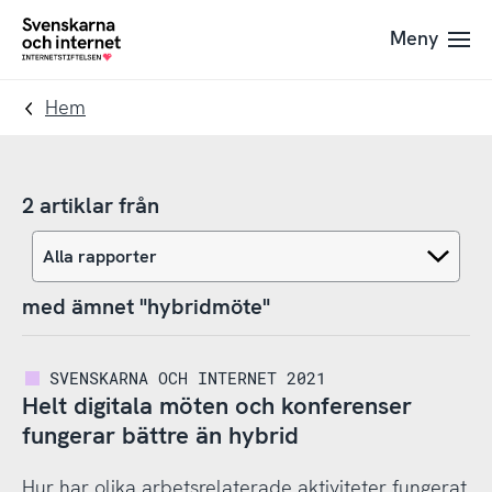
Till
Till
Meny
navigation
innehåll
To
startpage
Hem
2 artiklar från
med ämnet "hybridmöte"
SVENSKARNA OCH INTERNET 2021
Helt digitala möten och konferenser
fungerar bättre än hybrid
Hur har olika arbetsrelaterade aktiviteter fungerat