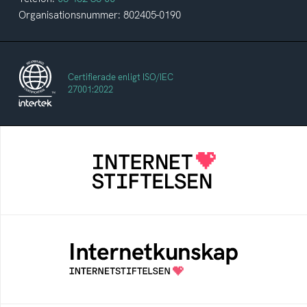
Organisationsnummer: 802405-0190
Certifierade enligt ISO/IEC
27001:2022
Internetstiftelsen
Internetstiftelsen verkar för ett internet som
bidrar positivt till människan och samhället
Internetkunskap
Samlad kunskap som hjälper dig att bli en
säker och medveten internetanvändare