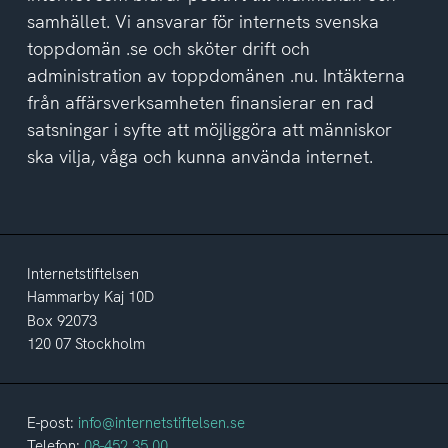
samhället. Vi ansvarar för internets svenska
toppdomän .se och sköter drift och
administration av toppdomänen .nu. Intäkterna
från affärsverksamheten finansierar en rad
satsningar i syfte att möjliggöra att människor
ska vilja, våga och kunna använda internet.
Internetstiftelsen
Hammarby Kaj 10D
Box 92073
120 07 Stockholm
E-post:
info@internetstiftelsen.se
Telefon:
08-452 35 00