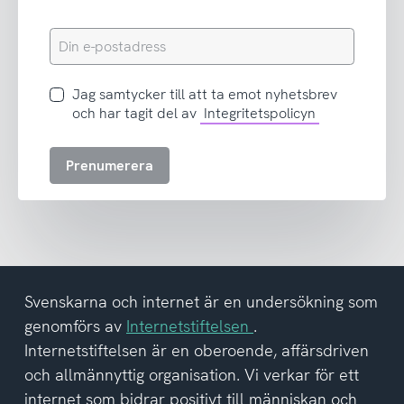
Din
e-
postadress
Jag
Jag samtycker till att ta emot nyhetsbrev
samtycker
och har tagit del av
Integritetspolicyn
till
att
Prenumerera
ta
emot
nyhetsbrev
och
har
tagit
del
Svenskarna och internet är en undersökning som
av
genomförs av
Internetstiftelsen
.
integritetspolicyn
Internetstiftelsen är en oberoende, affärsdriven
och allmännyttig organisation. Vi verkar för ett
internet som bidrar positivt till människan och