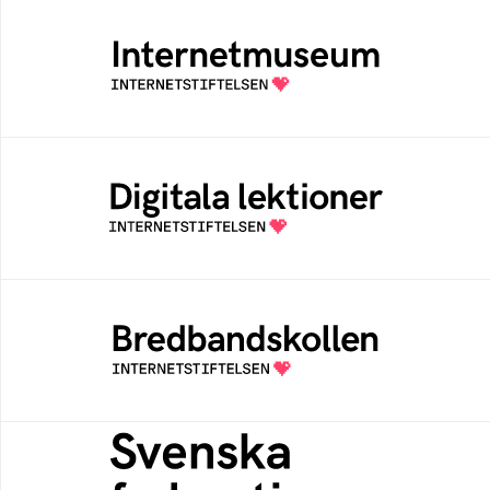
Internetmuseum
Ett digitalt museum som byggts, och kureras
av Internetstiftelsen
Digitala lektioner
Öppen digital lärresurs med färdiga lektioner
för alla stadier i grundskolan
Bredbandskollen
Bredbandskollen är ett oberoende
konsumentverktyg som drivs av
Internetstiftelsen
Svenska federationer
Grunden för medlemskap i en sektors- eller