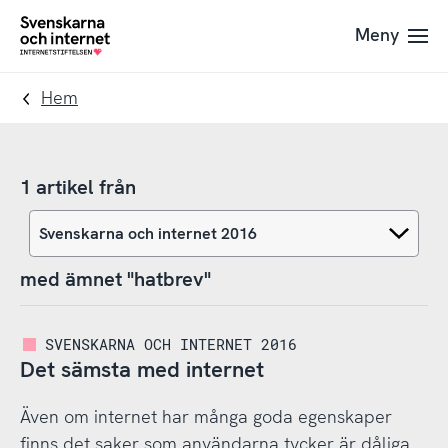
Till
Till
Meny
navigation
innehåll
To
startpage
Hem
1 artikel från
med ämnet "hatbrev"
SVENSKARNA OCH INTERNET 2016
Det sämsta med internet
Även om internet har många goda egenskaper
finns det saker som användarna tycker är dåliga.