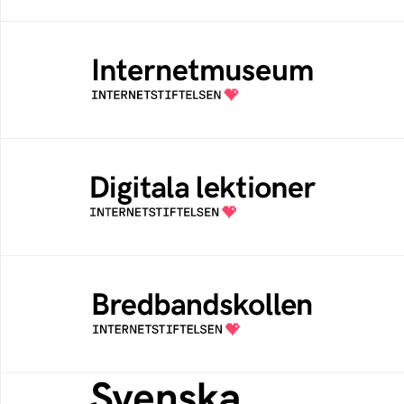
Internetmuseum
Ett digitalt museum som byggts, och kureras
av Internetstiftelsen
Digitala lektioner
Öppen digital lärresurs med färdiga lektioner
för alla stadier i grundskolan
Bredbandskollen
Bredbandskollen är ett oberoende
konsumentverktyg som drivs av
Internetstiftelsen
Svenska federationer