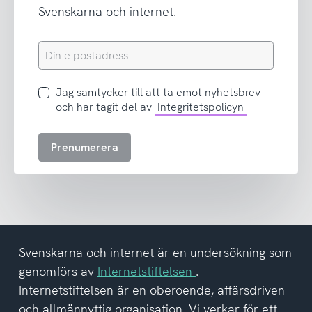
Svenskarna och internet.
Din
e-
postadress
Jag
Jag samtycker till att ta emot nyhetsbrev
samtycker
och har tagit del av
Integritetspolicyn
till
att
Prenumerera
ta
emot
nyhetsbrev
och
har
tagit
del
Svenskarna och internet är en undersökning som
av
genomförs av
Internetstiftelsen
.
integritetspolicyn
Internetstiftelsen är en oberoende, affärsdriven
och allmännyttig organisation. Vi verkar för ett