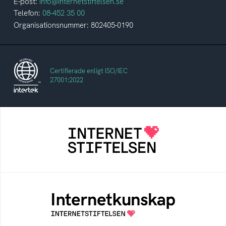
E-post:
info@internetstiftelsen.se
Telefon:
08-452 35 00
Organisationsnummer: 802405-0190
Certifierade enligt ISO/IEC
27001:2022
Internetstiftelsen
Internetstiftelsen verkar för ett internet som
bidrar positivt till människan och samhället
Internetkunskap
Samlad kunskap som hjälper dig att bli en
säker och medveten internetanvändare