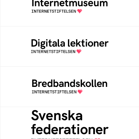
Ett digitalt museum som byggts, och kureras
av Internetstiftelsen
Digitala lektioner
Öppen digital lärresurs med färdiga lektioner
för alla stadier i grundskolan
Bredbandskollen
Bredbandskollen är ett oberoende
konsumentverktyg som drivs av
Internetstiftelsen
Svenska federationer
Grunden för medlemskap i en sektors- eller
kontextspecifik federation