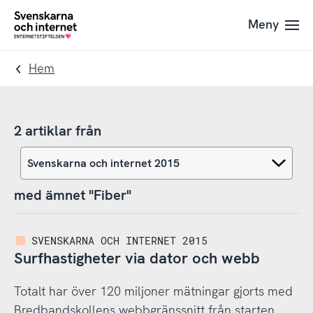
Till
Till
Meny
navigation
innehåll
To
startpage
Hem
2 artiklar från
med ämnet "Fiber"
SVENSKARNA OCH INTERNET 2015
Surfhastigheter via dator och webb
Totalt har över 120 miljoner mätningar gjorts med
Bredbandskollens webbgränssnitt från starten