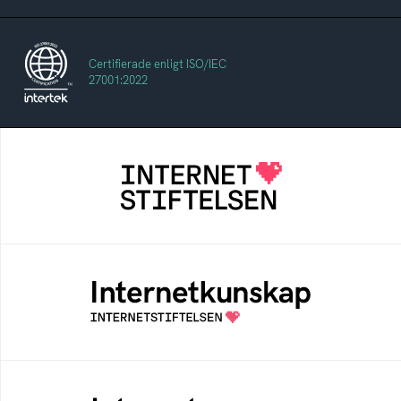
Certifierade enligt ISO/IEC
27001:2022
Internetstiftelsen
Internetstiftelsen verkar för ett internet som
bidrar positivt till människan och samhället
Internetkunskap
Samlad kunskap som hjälper dig att bli en
säker och medveten internetanvändare
Internetmuseum