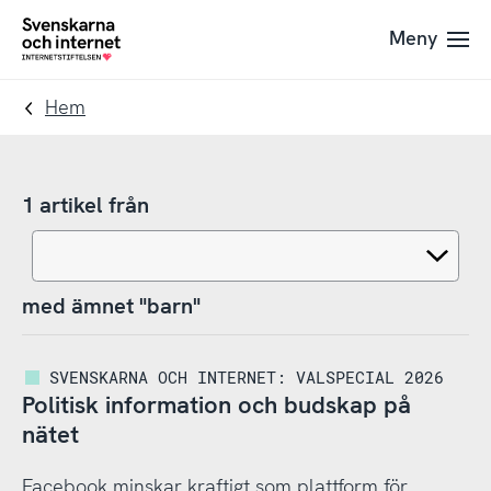
Till
Till
Meny
navigation
innehåll
To
startpage
Hem
1 artikel från
med ämnet "barn"
SVENSKARNA OCH INTERNET: VALSPECIAL 2026
Politisk information och budskap på
nätet
Facebook minskar kraftigt som plattform för