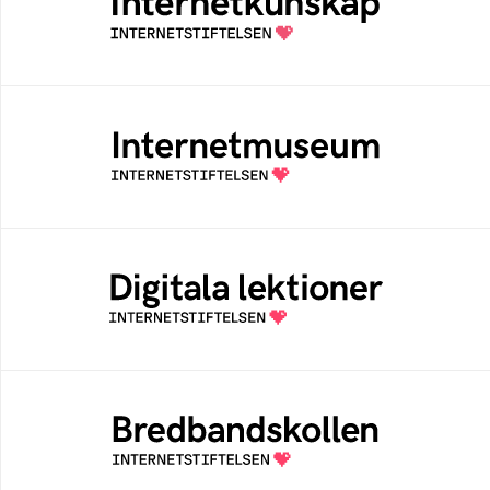
Samlad kunskap som hjälper dig att bli en
säker och medveten internetanvändare
Internetmuseum
Ett digitalt museum som byggts, och kureras
av Internetstiftelsen
Digitala lektioner
Öppen digital lärresurs med färdiga lektioner
för alla stadier i grundskolan
Bredbandskollen
Bredbandskollen är ett oberoende
konsumentverktyg som drivs av
Internetstiftelsen