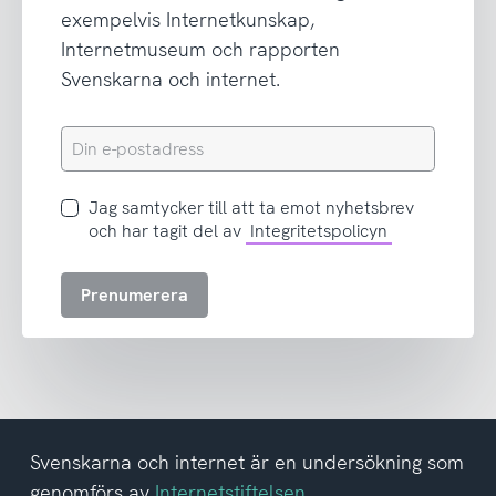
exempelvis Internetkunskap,
Internetmuseum och rapporten
Svenskarna och internet.
Din
e-
postadress
Jag
Jag samtycker till att ta emot nyhetsbrev
samtycker
och har tagit del av
Integritetspolicyn
till
att
Prenumerera
ta
emot
nyhetsbrev
och
har
tagit
del
Svenskarna och internet är en undersökning som
av
genomförs av
Internetstiftelsen
.