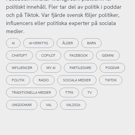
politiskt innehåll. Fler tar del av politik i poddar
och på Tiktok. Var fjärde svensk följer politiker,
influencers eller politiska experter på sociala
medier.
AI
AI-VERKTYG
ÅLDER
BARN
CHATGPT
COPILOT
FACEBOOK
GEMINI
INFLUENCER
MY AI
PARTILEDARE
PODDAR
POLITIK
RADIO
SOCIALA MEDIER
TIKTOK
TRADITIONELLA MEDIER
TTPA
TV
UNGDOMAR
VAL
VAL2026