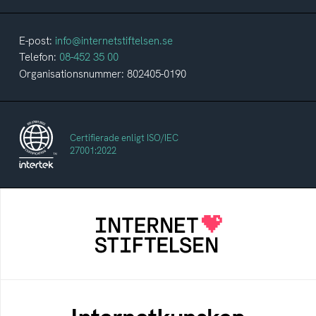
E-post:
info@internetstiftelsen.se
Telefon:
08-452 35 00
Organisationsnummer: 802405-0190
Certifierade enligt ISO/IEC
27001:2022
Internetstiftelsen
Internetstiftelsen verkar för ett internet som
bidrar positivt till människan och samhället
Internetkunskap