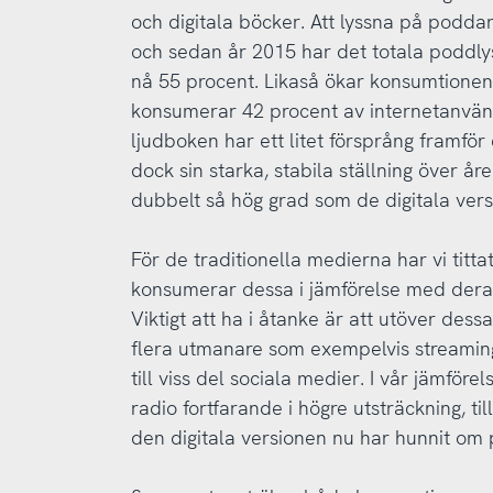
och digitala böcker. Att lyssna på poddar 
och sedan år 2015 har det totala poddlys
nå 55 procent. Likaså ökar konsumtionen 
konsumerar 42 procent av internetanvän
ljudboken har ett litet försprång framfö
dock sin starka, stabila ställning över år
dubbelt så hög grad som de digitala vers
För de traditionella medierna har vi titt
konsumerar dessa i jämförelse med deras 
Viktigt att ha i åtanke är att utöver dess
flera utmanare som exempelvis streamingt
till viss del sociala medier. I vår jämföre
radio fortfarande i högre utsträckning, ti
den digitala versionen nu har hunnit om