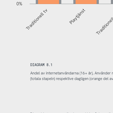
0%
Traditionell tv
Playtjänst
Traditionel
DIAGRAM 8.1
Andel av internetanvändarna (16+ år), Använde
(totala stapeln) respektive dagligen (orange del a