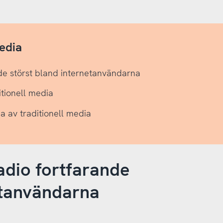
media
ande störst bland internetanvändarna
itionell media
a av traditionell media
radio fortfarande
etanvändarna