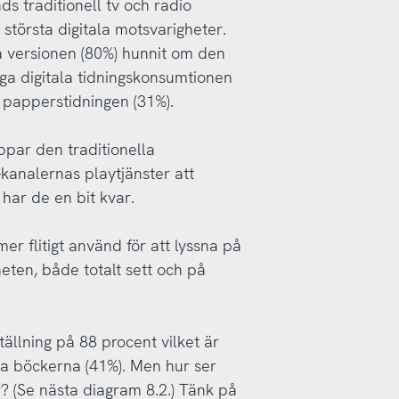
s traditionell tv och radio
 största digitala motsvarigheter.
a versionen (80%) hunnit om den
iga digitala tidningskonsumtionen
 papperstidningen (31%).
oppar den traditionella
-kanalernas playtjänster att
har de en bit kvar.
r flitigt använd för att lyssna på
eten, både totalt sett och på
ällning på 88 procent vilket är
a böckerna (41%). Men hur ser
r? (Se nästa diagram 8.2.) Tänk på