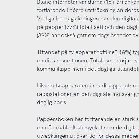
Bland internetanvändarna (16+ år) använd
fortfarande i högre utsträckning än deras
Vad gäller dagstidningen har den digital
på papper (77%) totalt sett och den dagl
(39%) har också gått om dagsläsandet av
Tittandet på tv-apparat ”offline” (89%) t
mediekonsumtionen. Totalt sett börjar tv
komma ikapp men i det dagliga tittandet 
Liksom tv-apparaten är radioapparaten me
radiostationer än den digitala motsvarigh
daglig basis.
Pappersboken har fortfarande en stark st
mer än dubbelt så mycket som de digital
utvecklingen ut över tid för dessa medie