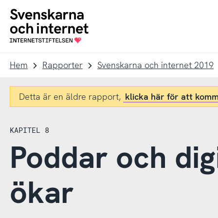
Till
Till
navigation
innehåll
To
startpage
Hem
Rapporter
Svenskarna och internet 2019
Detta är en äldre rapport,
klicka här för att komm
KAPITEL 8
Poddar och dig
ökar