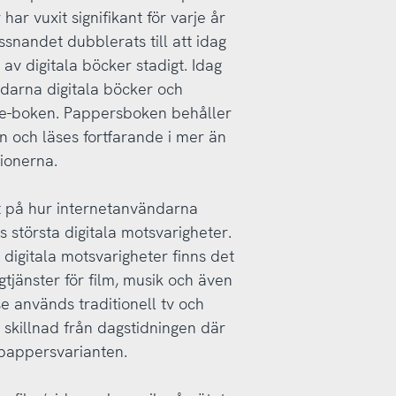
har vuxit signifikant för varje år
snandet dubblerats till att idag
av digitala böcker stadigt. Idag
darna digitala böcker och
r e-boken. Pappersboken behåller
en och läses fortfarande i mer än
ionerna.
at på hur internetanvändarna
största digitala motsvarigheter.
a digitala motsvarigheter finns det
jänster för film, musik och även
lse används traditionell tv och
ll skillnad från dagstidningen där
 pappersvarianten.