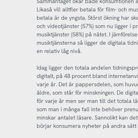
Sammantaget ökar både konsumtionen av 
Likaså vill alltfler betala för film- och mu
betala är de yngsta. Störst ökning har ske
och videotjänster (57%) som nu ligger i 
musiktjänster (58%) på nätet. I jämförelse
musiktjänsterna så ligger de digitala ti
en relativ låg nivå.
Idag ligger den totala andelen tidningsp
digitalt, på 48 procent bland internetan
varje år. Det är pappersdelen, som huv
äldre, som står för minskningen. De digi
för varje år men ser man till det totala l
som man i många fall inte behöver prenum
minskar antalet läsare. Sannolikt kan det
börjar konsumera nyheter på andra sätt 