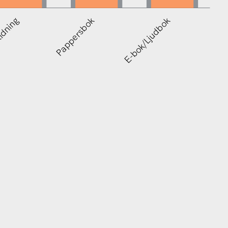
tidning
Pappersbok
E-bok/Ljudbok