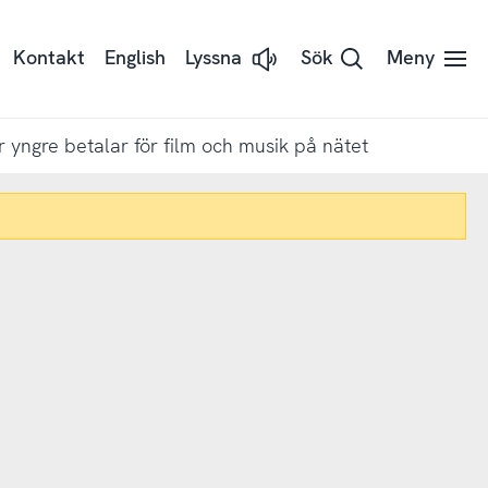
Kontakt
English
Lyssna
Sök
Meny
Lyssna
på
sidans
text
med
r yngre betalar för film och musik på nätet
Readspeaker