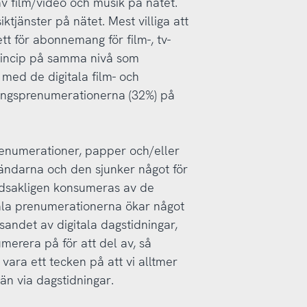
film/video och musik på nätet.
siktjänster på nätet. Mest villiga att
tt för abonnemang för film-, tv-
princip på samma nivå som
 med de digitala film- och
dningsprenumerationerna (32%) på
renumerationer, papper och/eller
vändarna och den sjunker något för
udsakligen konsumeras av de
tala prenumerationerna ökar något
äsandet av digitala dagstidningar,
erera på för att del av, så
 vara ett tecken på att vi alltmer
än via dagstidningar.