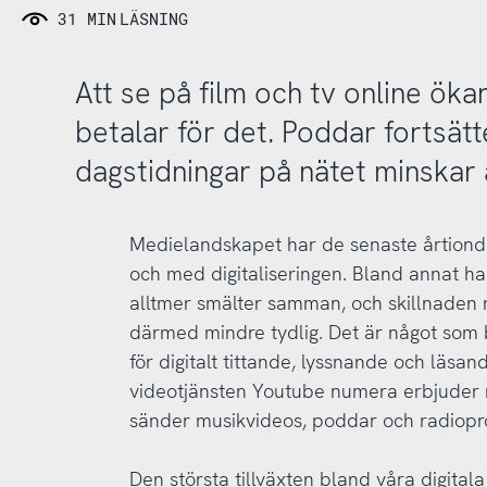
31 MIN
LÄSNING
Att se på film och tv online ökar,
betalar för det. Poddar fortsätt
dagstidningar på nätet minskar ä
Medielandskapet har de senaste årtionde
och med digitaliseringen. Bland annat har 
alltmer smälter samman, och skillnaden m
därmed mindre tydlig. Det är något som 
för digitalt tittande, lyssnande och läsan
videotjänsten Youtube numera erbjuder m
sänder musikvideos, poddar och radiopr
Den största tillväxten bland våra digital