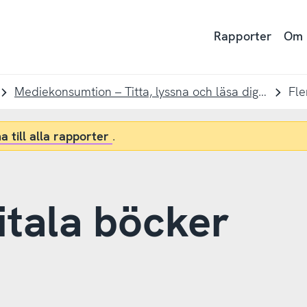
Rapporter
Om
Mediekonsumtion – Titta, lyssna och läsa digitalt
Fle
a till alla rapporter
.
itala böcker