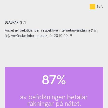
Befolkn
DIAGRAM 3.1
Andel av befolkningen respektive internetanvändarna (16+
år), Använder internetbank, år 2010-2019
87%
av befolkningen betalar
räkningar på nätet.