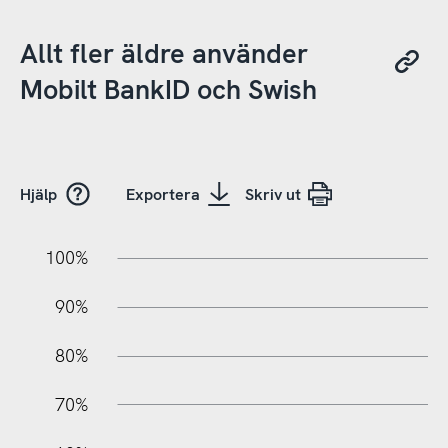
Allt fler äldre använder
Mobilt BankID och Swish
Hjälp
Exportera
Skriv ut
10%
20%
10%
100%
90%
80%
70%