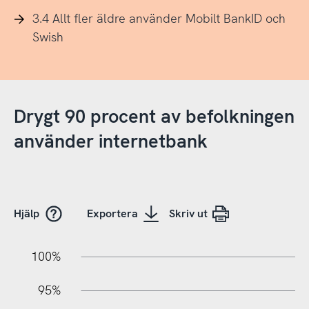
3.4 Allt fler äldre använder Mobilt BankID och
Swish
Drygt 90 procent av befolkningen
använder internetbank
Hjälp
Exportera
Skriv ut
05%
45%
40%
100%
95%