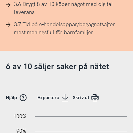
3.6 Drygt 8 av 10 köper något med digital
leverans
3.7 Tid på e-handelsappar/begagnatsajter
mest meningsfull för barnfamiljer
6 av 10 säljer saker på nätet
Hjälp
Exportera
Skriv ut
10%
20%
10%
100%
90%