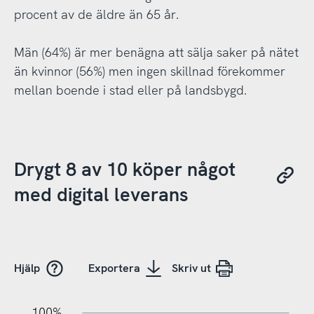
procent av de äldre än 65 år.
Män (64%) är mer benägna att sälja saker på nätet
än kvinnor (56%) men ingen skillnad förekommer
mellan boende i stad eller på landsbygd.
Drygt 8 av 10 köper något
med digital leverans
Hjälp
Exportera
Skriv ut
10%
20%
10%
100%