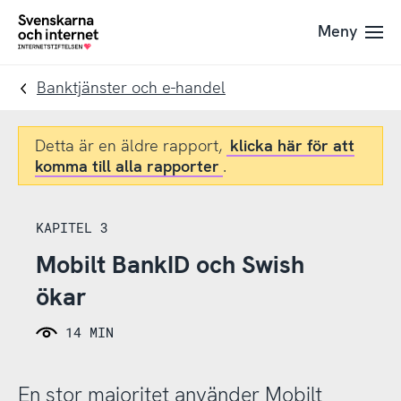
Till
Till
Meny
navigation
innehåll
To
startpage
Banktjänster och e-handel
Detta är en äldre rapport,
klicka här för att
komma till alla rapporter
.
KAPITEL 3
Mobilt BankID och Swish
ökar
14 MIN
En stor majoritet använder Mobilt