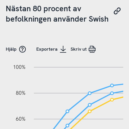
Nästan 80 procent av
befolkningen använder Swish
Hjälp
Exportera
Skriv ut
20%
10%
20%
10%
20%
10%
20%
0%
100%
80%
60%