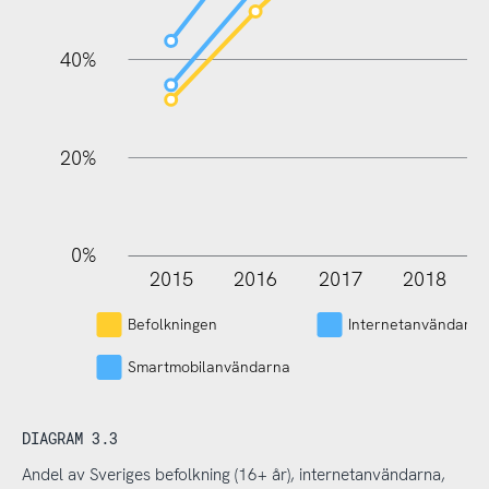
100%
40%
20%
0%
2015
2016
2017
2018
L
Befolkningen
Internetanvändarna
Smartmobilanvändarna
DIAGRAM 3.3
Andel av Sveriges befolkning (16+ år), internetanvändarna,