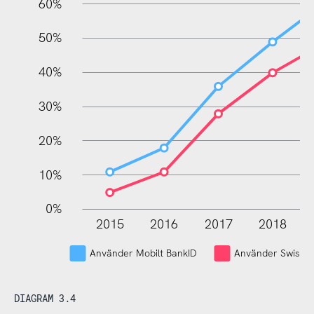
60%
10%
50%
40%
30%
20%
10%
0%
2015
2016
2017
2018
L
Använder Mobilt BankID
Använder Swish
DIAGRAM 3.4