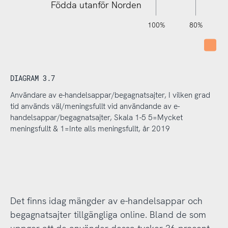
Födda utanför Norden
120%
140%
-40%
-20%
100%
80%
Int
DIAGRAM 3.7
Användare av e-handelsappar/begagnatsajter, I vilken grad
tid används väl/meningsfullt vid användande av e-
handelsappar/begagnatsajter, Skala 1-5 5=Mycket
meningsfullt & 1=Inte alls meningsfullt, år 2019
Det finns idag mängder av e-handelsappar och
begagnatsajter tillgängliga online. Bland de som