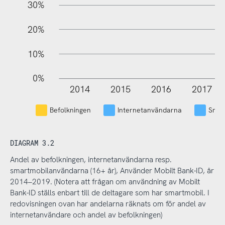
30%
20%
10%
0%
2014
2015
2016
2017
L
Befolkningen
Internetanvändarna
Smar
DIAGRAM 3.2
Andel av befolkningen, internetanvändarna resp.
smartmobilanvändarna (16+ år), Använder Mobilt Bank-ID, år
2014–2019. (Notera att frågan om användning av Mobilt
Bank-ID ställs enbart till de deltagare som har smartmobil. I
redovisningen ovan har andelarna räknats om för andel av
internetanvändare och andel av befolkningen)