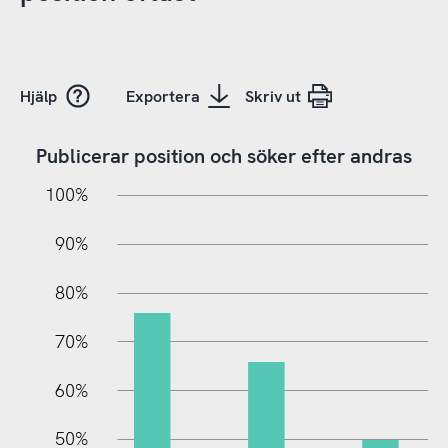
Hjälp
Exportera
Skriv ut
Publicerar position och söker efter andras
10%
20%
10%
100%
90%
80%
70%
60%
10%
50%