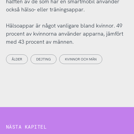
hälften av de som har en smartmobil använder
också hälso- eller träningsappar.
Hälsoappar är något vanligare bland kvinnor. 49
procent av kvinnorna använder apparna, jämfört
med 43 procent av männen.
ÅLDER
DEJTING
KVINNOR OCH MÄN
NÄSTA KAPITEL