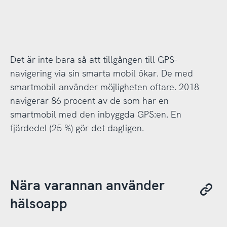
Det är inte bara så att tillgången till GPS-
navigering via sin smarta mobil ökar. De med
smartmobil använder möjligheten oftare. 2018
navigerar 86 procent av de som har en
smartmobil med den inbyggda GPS:en. En
fjärdedel (25 %) gör det dagligen.
Nära varannan använder
hälsoapp