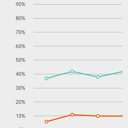
90%
80%
70%
60%
100%
50%
40%
30%
20%
10%