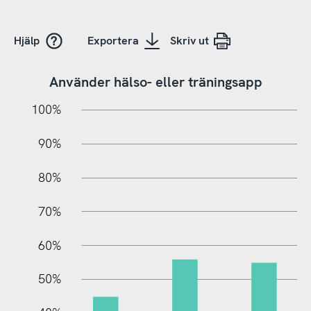
Hjälp
Exportera
Skriv ut
Använder hälso- eller träningsapp
10%
20%
10%
100%
90%
80%
70%
60%
10%
50%