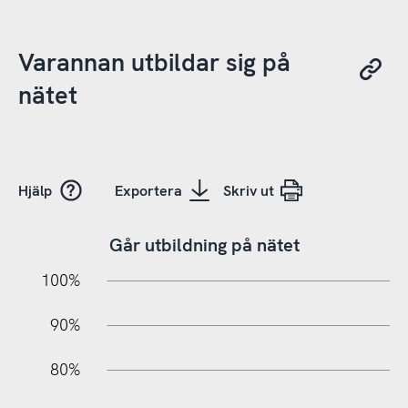
Varannan utbildar sig på
nätet
Hjälp
Exportera
Skriv ut
Går utbildning på nätet
10%
20%
10%
100%
90%
80%