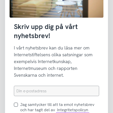
Skriv upp dig på vårt
nyhetsbrev!
I vårt nyhetsbrev kan du läsa mer om
Internetstiftelsens olika satsningar som
exempelvis Internetkunskap,
Internetmuseum och rapporten
Svenskarna och internet.
Din
e-
postadress
Jag
Jag samtycker till att ta emot nyhetsbrev
samtycker
och har tagit del av
Integritetspolicyn