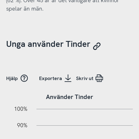
(62 %). Över 45 år är det vanligare att kvinnor
spelar än män.
Unga använder Tinder
Hjälp
Exportera
Skriv ut
Använder Tinder
10%
20%
10%
100%
90%