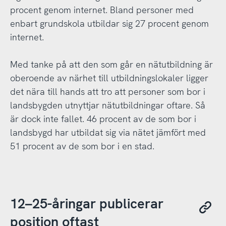
procent genom internet. Bland personer med
enbart grundskola utbildar sig 27 procent genom
internet.
Med tanke på att den som går en nätutbildning är
oberoende av närhet till utbildningslokaler ligger
det nära till hands att tro att personer som bor i
landsbygden utnyttjar nätutbildningar oftare. Så
är dock inte fallet. 46 procent av de som bor i
landsbygd har utbildat sig via nätet jämfört med
51 procent av de som bor i en stad.
12–25-åringar publicerar
position oftast