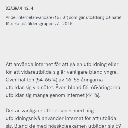
DIAGRAM 12.4
Andel internetanvändare (16+ år) som går utbildning på nätet
fördelat på åldersgrupper, år 2018.
Att använda internet för att gå en utbildning eller
för att vidareutbilda sig är vanligare bland yngre.
Över hälften (54–65 %) av 16–55-åringarna
utbildar sig via nätet. Även bland 56–65-åringarna
utbildar sig många genom internet (44 %).
Det är vanligare att personer med hög
utbildningsnivå använder internet för att utbilda
sig. Bland de med högskoleexamen utbildar sig 59