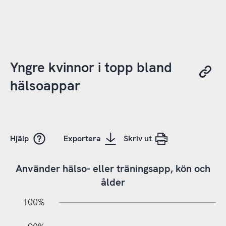
Yngre kvinnor i topp bland
hälsoappar
Hjälp
Exportera
Skriv ut
Använder hälso- eller träningsapp, kön och
ålder
10%
10%
20%
100%