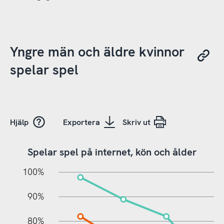
Yngre män och äldre kvinnor
spelar spel
Hjälp
Exportera
Skriv ut
Spelar spel på internet, kön och ålder
10%
20%
10%
100%
90%
80%