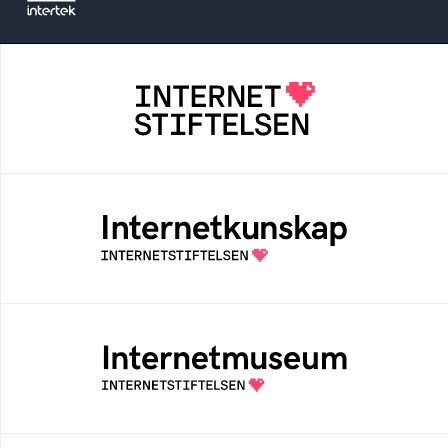
Internetstiftelsen
Internetstiftelsen verkar för ett internet som
bidrar positivt till människan och samhället
Internetkunskap
Samlad kunskap som hjälper dig att bli en
säker och medveten internetanvändare
Internetmuseum
Ett digitalt museum som byggts, och kureras
av Internetstiftelsen