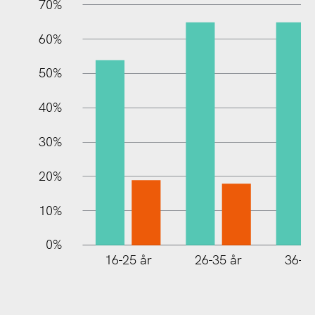
70%
60%
10%
50%
40%
30%
20%
10%
0%
16-25 år
26-35 år
36-45