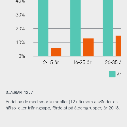
40%
30%
20%
10%
0%
12-15 år
16-25 år
26-35 år
Använ
DIAGRAM 12.7
Andel av de med smarta mobiler (12+ år) som använder en
hälso- eller träningsapp, fördelat på åldersgrupper, år 2018.