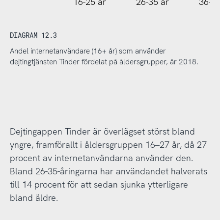
16-25 år
26-35 år
36-45
DIAGRAM 12.3
Andel internetanvändare (16+ år) som använder
dejtingtjänsten Tinder fördelat på åldersgrupper, år 2018.
Dejtingappen Tinder är överlägset störst bland
yngre, framförallt i åldersgruppen 16–27 år, då 27
procent av internetanvändarna använder den.
Bland 26-35-åringarna har användandet halverats
till 14 procent för att sedan sjunka ytterligare
bland äldre.