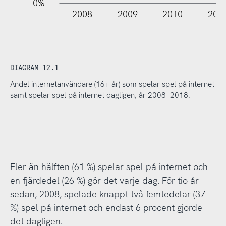
0%
2008
2009
2010
201
DIAGRAM 12.1
Andel internetanvändare (16+ år) som spelar spel på internet
samt spelar spel på internet dagligen, år 2008–2018.
Fler än hälften (61 %) spelar spel på internet och
en fjärdedel (26 %) gör det varje dag. För tio år
sedan, 2008, spelade knappt två femtedelar (37
%) spel på internet och endast 6 procent gjorde
det dagligen.