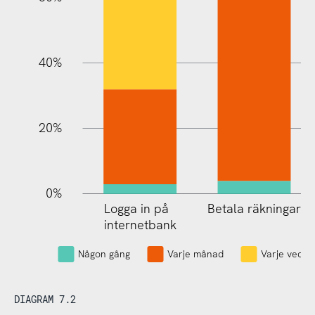
10%
40%
20%
0%
Logga in på
Betala räkningar
Logga in på
internetbank
internetbank
Någon gång
Varje månad
Varje vecka
DIAGRAM 7.2