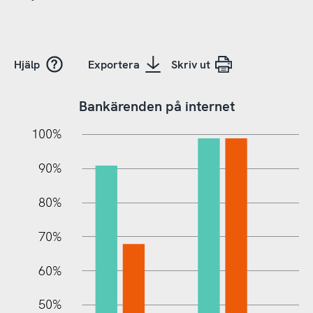
Hjälp
Exportera
Skriv ut
Bankärenden på internet
10%
20%
10%
100%
90%
80%
70%
60%
10%
50%