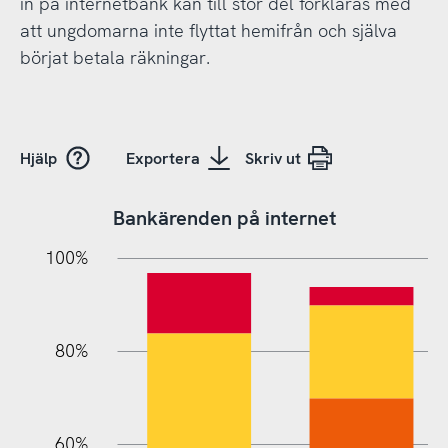
in på internetbank kan till stor del förklaras med
att ungdomarna inte flyttat hemifrån och själva
börjat betala räkningar.
Hjälp
Exportera
Skriv ut
Bankärenden på internet
20%
10%
20%
10%
90%
70%
50%
30%
100%
80%
60%