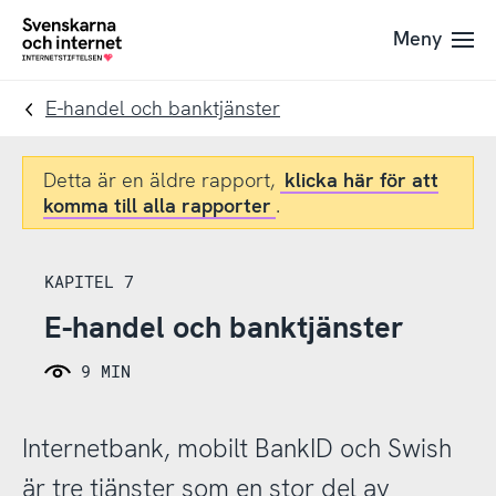
Till
Till
Meny
navigation
innehåll
To
startpage
E-handel och banktjänster
Detta är en äldre rapport,
klicka här för att
komma till alla rapporter
.
KAPITEL 7
E-handel och banktjänster
9 MIN
Internetbank, mobilt BankID och Swish
är tre tjänster som en stor del av