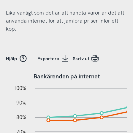
Lika vanligt som det är att handla varor är det att
använda internet för att jämföra priser inför ett
köp.
Hjälp
Exportera
Skriv ut
Bankärenden på internet
10%
10%
20%
100%
90%
80%
70%