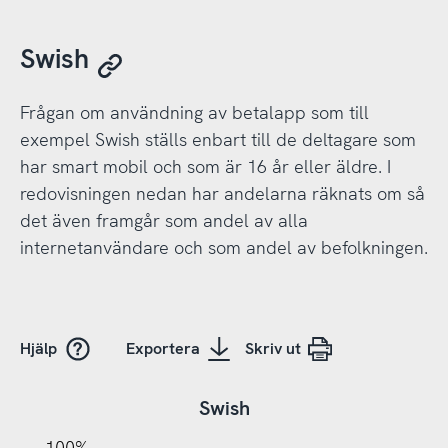
Swish
Frågan om användning av betalapp som till
exempel Swish ställs enbart till de deltagare som
har smart mobil och som är 16 år eller äldre. I
redovisningen nedan har andelarna räknats om så
det även framgår som andel av alla
internetanvändare och som andel av befolkningen.
Hjälp
Exportera
Skriv ut
Swish
20%
10%
20%
10%
20%
10%
20%
0%
100%