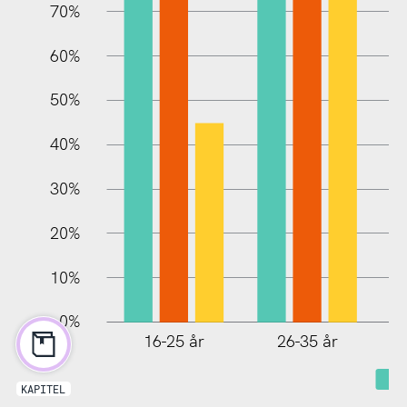
70%
60%
100%
50%
40%
30%
20%
10%
0%
16-25 år
26-35 år
KAPITEL