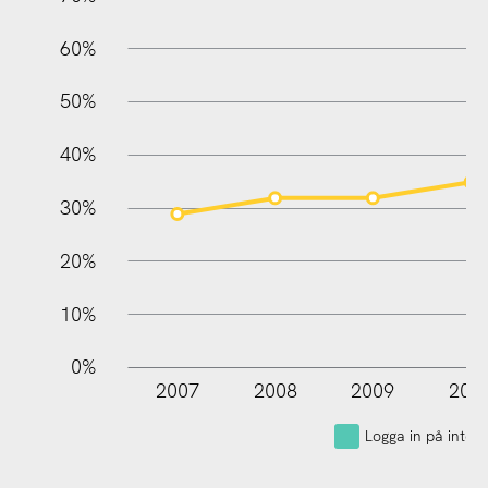
60%
100%
50%
40%
30%
20%
10%
0%
2007
2008
2009
201
Logga in på inter