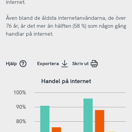
internet.
Även bland de äldsta internetanvändarna, de över
76 år, är det mer än hälften (58 %) som någon gång
handlar på internet.
Hjälp
Exportera
Skriv ut
Handel på internet
10%
10%
20%
100%
90%
80%