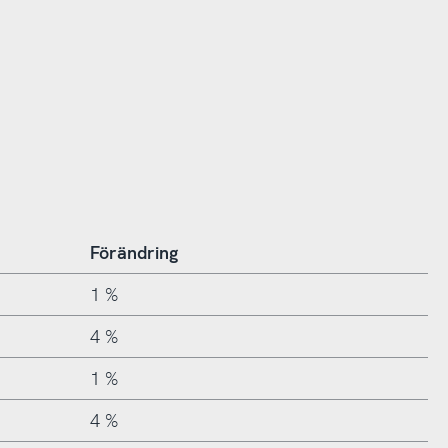
Förändring
1 %
4 %
1 %
4 %