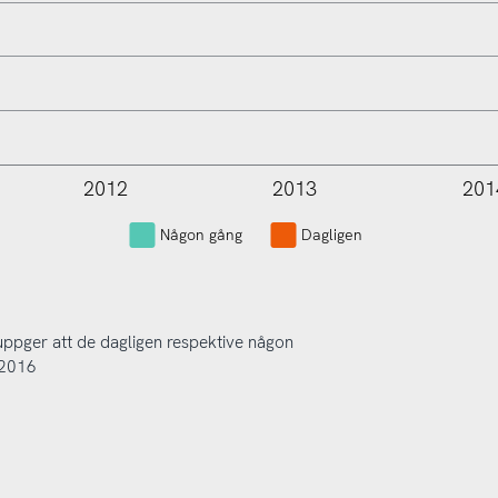
2012
2013
201
L
Någon gång
Dagligen
uppger att de dagligen respektive någon
-2016