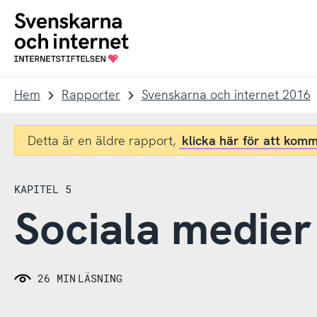
Till
Till
navigation
innehåll
To
startpage
Hem
Rapporter
Svenskarna och internet 2016
Detta är en äldre rapport,
klicka här för att komm
KAPITEL 5
Sociala medier
26 MIN
LÄSNING