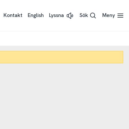
Kontakt
English
Lyssna
Sök
Meny
Lyssna
på
sidans
text
med
Readspeaker