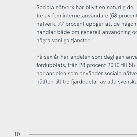
Sociala nätverk har blivit en naturlig de
tre av fem internetanvändare (58 procen
nätverk. 77 procent uppger att de någon 
handlar både om generell användning oc
några vanliga tjänster.
På sex år har andelen som dagligen anv
fördubblats, från 28 procent 2010 till 5
har andelen som använder sociala nätve
hälften till tre fjärdedelar av alla svens
11
-2
-1
10