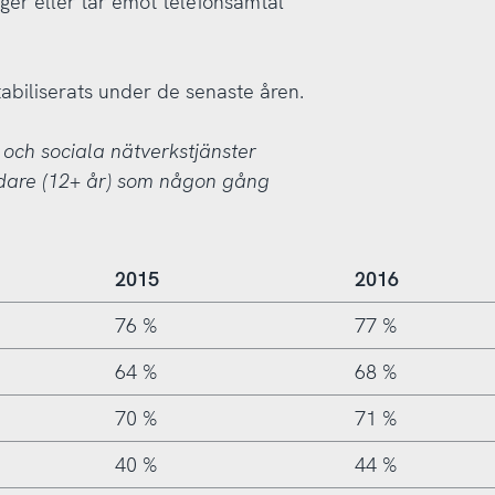
ger eller tar emot telefonsamtal
biliserats under de senaste åren.
 och sociala nätverkstjänster
ndare (12+ år) som någon gång
2015
2016
76 %
77 %
64 %
68 %
70 %
71 %
40 %
44 %