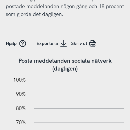
postade meddelanden någon gång och 18 procent
som gjorde det dagligen.
Hjälp
Exportera
Skriv ut
Posta meddelanden sociala nätverk
(dagligen)
10%
20%
10%
100%
90%
80%
70%