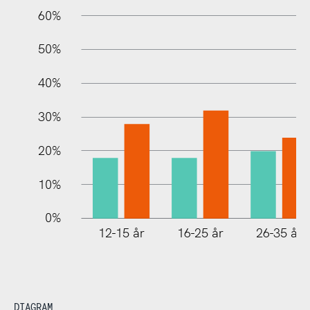
60%
10%
50%
40%
30%
20%
10%
0%
12-15 år
16-25 år
26-35 år
DIAGRAM