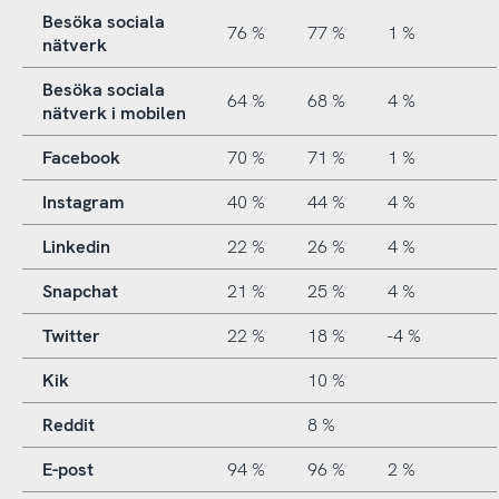
Besöka sociala
76 %
77 %
1 %
nätverk
Besöka sociala
64 %
68 %
4 %
nätverk i mobilen
Facebook
70 %
71 %
1 %
Instagram
40 %
44 %
4 %
Linkedin
22 %
26 %
4 %
Snapchat
21 %
25 %
4 %
Twitter
22 %
18 %
-4 %
Kik
10 %
Reddit
8 %
E-post
94 %
96 %
2 %