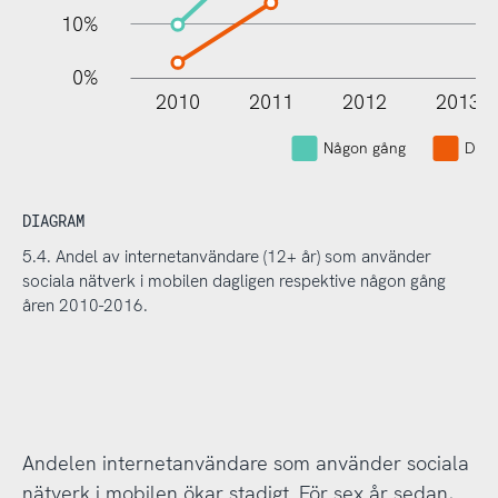
10%
0%
2010
2011
2012
2013
L
Någon gång
Dagl
DIAGRAM
5.4. Andel av internetanvändare (12+ år) som använder
sociala nätverk i mobilen dagligen respektive någon gång
åren 2010-2016.
Andelen internetanvändare som använder sociala
nätverk i mobilen ökar stadigt. För sex år sedan,