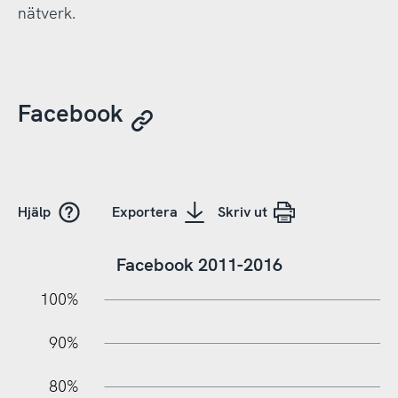
nätverk.
Facebook
Hjälp
Exportera
Skriv ut
Facebook 2011-2016
10%
10%
20%
100%
90%
80%