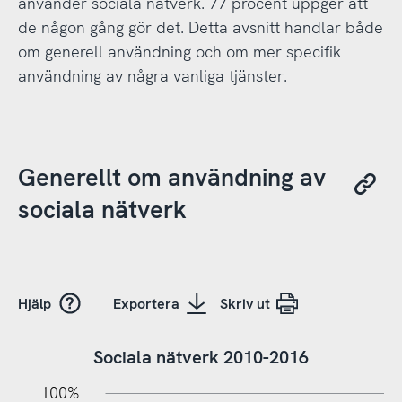
använder sociala nätverk. 77 procent uppger att
de någon gång gör det. Detta avsnitt handlar både
om generell användning och om mer specifik
användning av några vanliga tjänster.
Generellt om användning av
sociala nätverk
Hjälp
Exportera
Skriv ut
Sociala nätverk 2010-2016
10%
20%
10%
100%