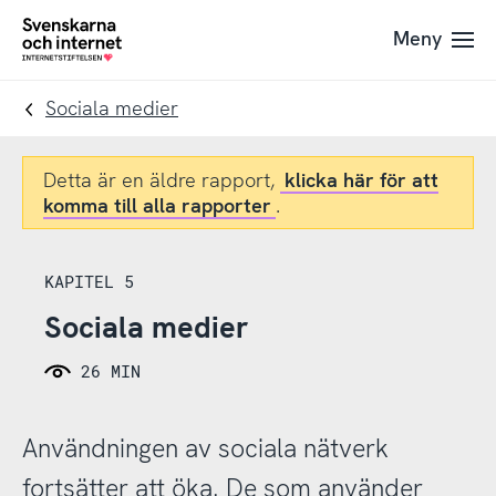
Till
Till
Meny
navigation
innehåll
To
startpage
Sociala medier
Detta är en äldre rapport,
klicka här för att
komma till alla rapporter
.
KAPITEL 5
Sociala medier
26 MIN
Användningen av sociala nätverk
fortsätter att öka. De som använder