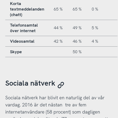
Korta
textmeddelanden
65 %
65 %
0 %
(chatt)
Telefonsamtal
44 %
49 %
5 %
över internet
Videosamtal
42 %
46 %
4 %
Skype
50 %
Sociala nätverk
Sociala nätverk har blivit en naturlig del av vår
vardag. 2016 är det nästan tre av fem
internetanvändare (58 procent) som dagligen