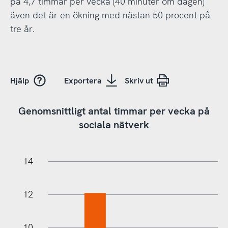
på 4,7 timmar per vecka (40 minuter om dagen)
även det är en ökning med nästan 50 procent på
tre år.
Hjälp
Exportera
Skriv ut
Genomsnittligt antal timmar per vecka på
sociala nätverk
18
16
-2
-4
14
12
10