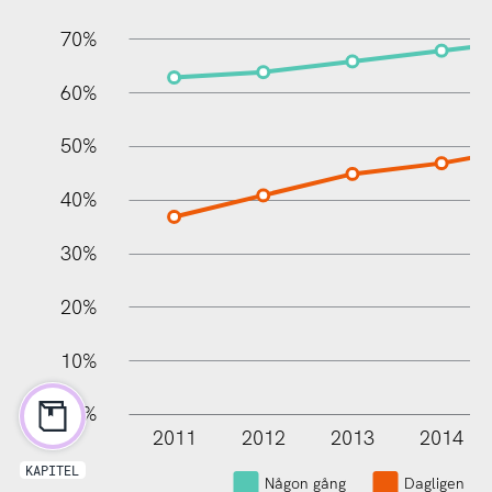
70%
60%
100%
50%
40%
30%
20%
10%
0%
2011
2012
2013
2014
L
KAPITEL
Någon gång
Dagligen