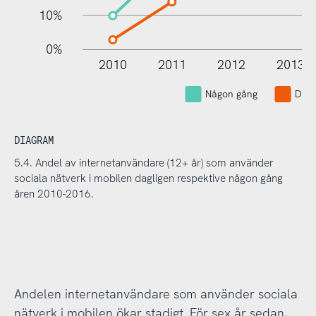
10%
0%
2010
2011
2012
2013
L
Någon gång
Dagl
DIAGRAM
5.4. Andel av internetanvändare (12+ år) som använder
sociala nätverk i mobilen dagligen respektive någon gång
åren 2010-2016.
Andelen internetanvändare som använder sociala
nätverk i mobilen ökar stadigt. För sex år sedan,