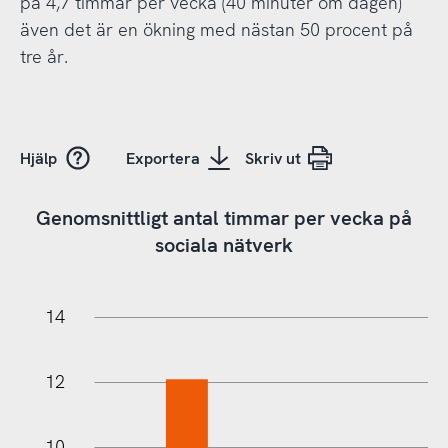
på 4,7 timmar per vecka (40 minuter om dagen)
även det är en ökning med nästan 50 procent på
tre år.
Hjälp
Exportera
Skriv ut
Genomsnittligt antal timmar per vecka på
sociala nätverk
18
16
-2
-4
14
12
10