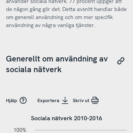
använder sociala nätverk. 77 procent uppger att
de någon gång gör det. Detta avsnitt handlar både
om generell användning och om mer specifik
användning av några vanliga tjänster.
Generellt om användning av
sociala nätverk
Hjälp
Exportera
Skriv ut
Sociala nätverk 2010-2016
10%
10%
20%
100%