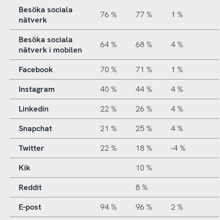
Besöka sociala
76 %
77 %
1 %
nätverk
Besöka sociala
64 %
68 %
4 %
nätverk i mobilen
Facebook
70 %
71 %
1 %
Instagram
40 %
44 %
4 %
Linkedin
22 %
26 %
4 %
Snapchat
21 %
25 %
4 %
Twitter
22 %
18 %
-4 %
Kik
10 %
Reddit
8 %
E-post
94 %
96 %
2 %