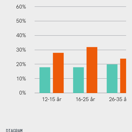
60%
100%
50%
40%
30%
20%
10%
0%
12-15 år
16-25 år
26-35 år
DIAGRAM