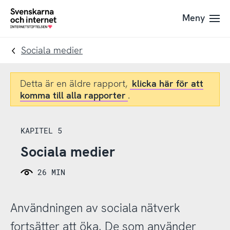
Till
Till
Meny
navigation
innehåll
To
startpage
Sociala medier
Detta är en äldre rapport,
klicka här för att
komma till alla rapporter
.
KAPITEL 5
Sociala medier
26 MIN
Användningen av sociala nätverk
fortsätter att öka. De som använder