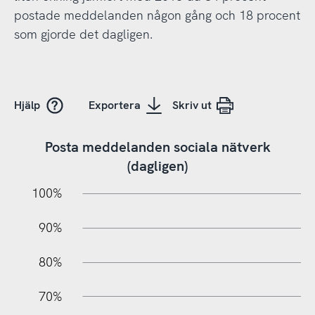
postade meddelanden någon gång och 18 procent
som gjorde det dagligen.
Hjälp
Exportera
Skriv ut
Posta meddelanden sociala nätverk
(dagligen)
10%
10%
20%
100%
90%
80%
70%