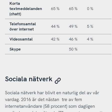
Korta
textmeddelanden
65 %
65 %
0 %
(chatt)
Telefonsamtal
44 %
49 %
5 %
över internet
Videosamtal
42 %
46 %
4 %
Skype
50 %
Sociala nätverk
Sociala nätverk har blivit en naturlig del av vår
vardag. 2016 är det nästan tre av fem
internetanvändare (58 procent) som dagligen