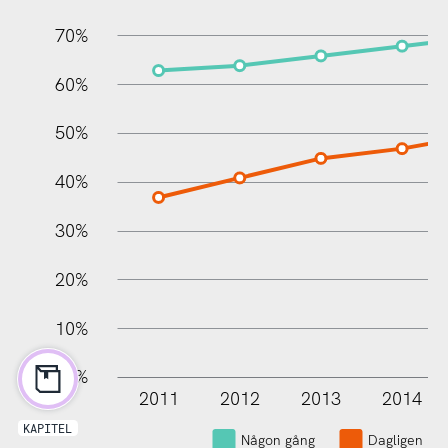
70%
60%
100%
50%
40%
30%
20%
10%
0%
2011
2012
2013
2014
L
KAPITEL
Någon gång
Dagligen