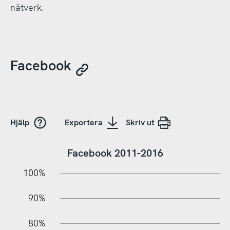
nätverk.
Facebook
Hjälp
Exportera
Skriv ut
Facebook 2011-2016
10%
10%
20%
100%
90%
80%