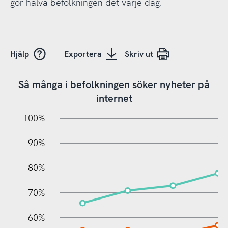
gör halva befolkningen det varje dag.
Hjälp
Exportera
Skriv ut
Så många i befolkningen söker nyheter på
internet
10%
20%
10%
100%
90%
80%
70%
60%