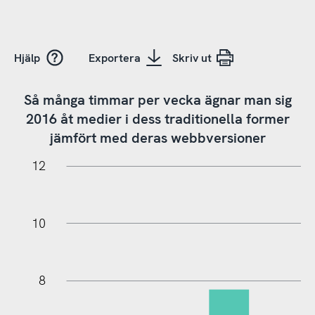
Hjälp
Exportera
Skriv ut
Så många timmar per vecka ägnar man sig
2016 åt medier i dess traditionella former
jämfört med deras webbversioner
14
-2
-1
-2
-4
0
1
2
3
12
10
8