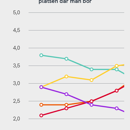
platsen där man bor
0,5
5,5
0
5,0
4,5
4,0
3,5
1,0
3,0
2,5
2,0