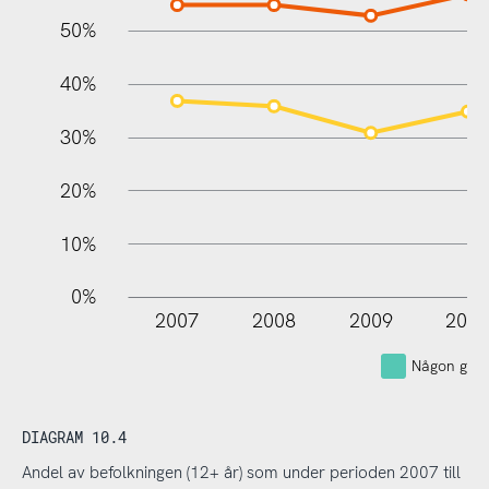
10%
50%
40%
30%
20%
10%
0%
2007
2008
2009
201
Någon gån
DIAGRAM 10.4
Andel av befolkningen (12+ år) som under perioden 2007 till