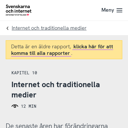
Till
Till
Meny
navigation
innehåll
To
startpage
Internet och traditionella medier
Detta är en äldre rapport,
klicka här för att
komma till alla rapporter
.
KAPITEL 10
Internet och traditionella
medier
12 MIN
De senaste åren har förändringarna