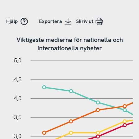
Hjälp
Exportera
Skriv ut
Viktigaste medierna för nationella och
internationella nyheter
0,5
5,5
0
5,0
4,5
4,0
3,5
1,0
3,0