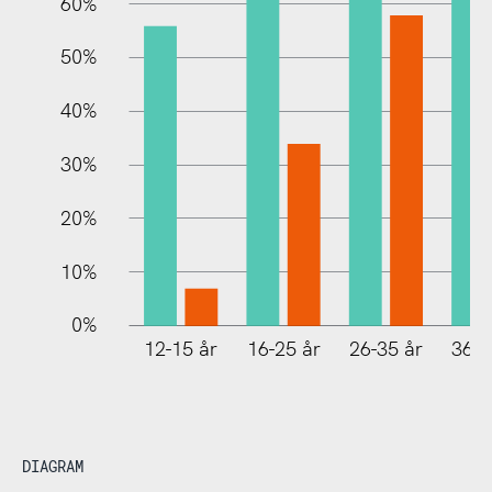
60%
10%
50%
40%
30%
20%
10%
0%
12-15 år
16-25 år
26-35 år
36-4
DIAGRAM