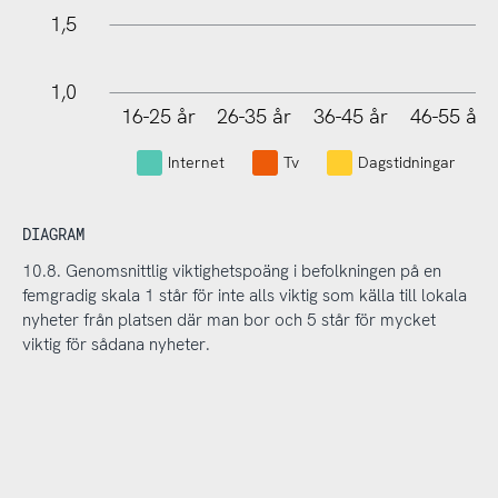
1,5
1,0
16-25 år
26-35 år
36-45 år
46-55 år
L
Internet
Tv
Dagstidningar
DIAGRAM
10.8. Genomsnittlig viktighetspoäng i befolkningen på en
femgradig skala 1 står för inte alls viktig som källa till lokala
nyheter från platsen där man bor och 5 står för mycket
viktig för sådana nyheter.