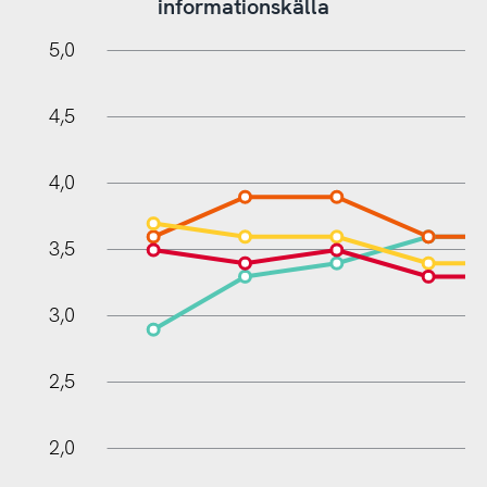
informationskälla
0,5
5,5
0
5,0
4,5
4,0
3,5
1,0
3,0
2,5
2,0