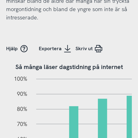
minskar bland de äldre där många har sin tryckta
morgontidning och bland de yngre som inte är så
intresserade.
Hjälp
Exportera
Skriv ut
Så många läser dagstidning på internet
10%
20%
10%
100%
90%
80%
70%