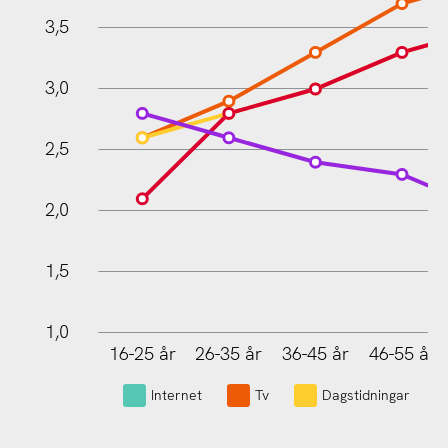
3,5
1,0
3,0
2,5
2,0
1,5
1,0
16-25 år
26-35 år
36-45 år
46-55 år
L
Internet
Tv
Dagstidningar