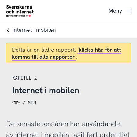
Till
Till
Meny
navigation
innehåll
To
startpage
Internet i mobilen
Detta är en äldre rapport,
klicka här för att
komma till alla rapporter
.
KAPITEL 2
Internet i mobilen
7 MIN
De senaste sex åren har användandet
av internet i mobilen tagit fart ordentligt