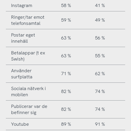
Instagram
58 %
41 %
Ringer/tar emot
59 %
49 %
telefonsamtal
Postar eget
63 %
56 %
innehåll
Betalappar (t ex
63 %
55 %
Swish)
Använder
71 %
62 %
surfplatta
Sociala nätverk i
82 %
74 %
mobilen
Publicerar var de
82 %
74 %
befinner sig
Youtube
89 %
91 %