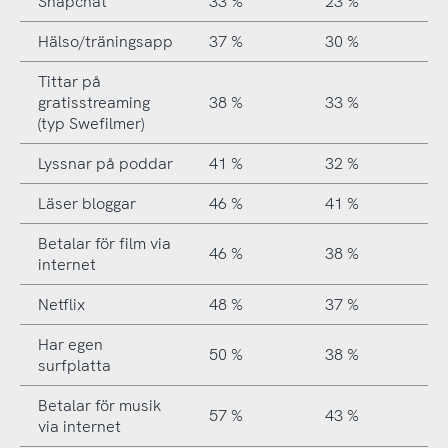
Snapchat
33 %
23 %
Hälso/träningsapp
37 %
30 %
Tittar på
gratisstreaming
38 %
33 %
(typ Swefilmer)
Lyssnar på poddar
41 %
32 %
Läser bloggar
46 %
41 %
Betalar för film via
46 %
38 %
internet
Netflix
48 %
37 %
Har egen
50 %
38 %
surfplatta
Betalar för musik
57 %
43 %
via internet