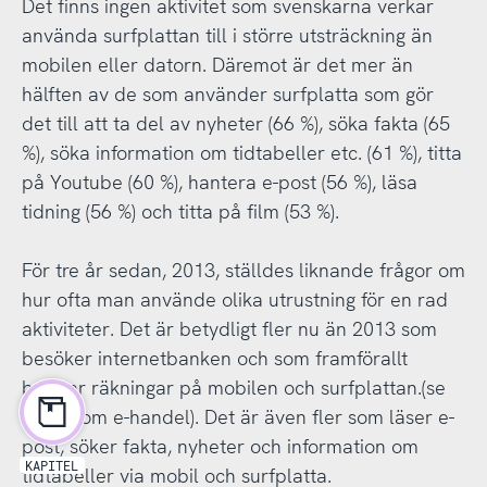
Det finns ingen aktivitet som svenskarna verkar
använda surfplattan till i större utsträckning än
mobilen eller datorn. Däremot är det mer än
hälften av de som använder surfplatta som gör
det till att ta del av nyheter (66 %), söka fakta (65
%), söka information om tidtabeller etc. (61 %), titta
på Youtube (60 %), hantera e-post (56 %), läsa
tidning (56 %) och titta på film (53 %).
För tre år sedan, 2013, ställdes liknande frågor om
hur ofta man använde olika utrustning för en rad
aktiviteter. Det är betydligt fler nu än 2013 som
besöker internetbanken och som framförallt
betalar räkningar på mobilen och surfplattan.(se
kap. 7 om e-handel). Det är även fler som läser e-
post, söker fakta, nyheter och information om
KAPITEL
tidtabeller via mobil och surfplatta.