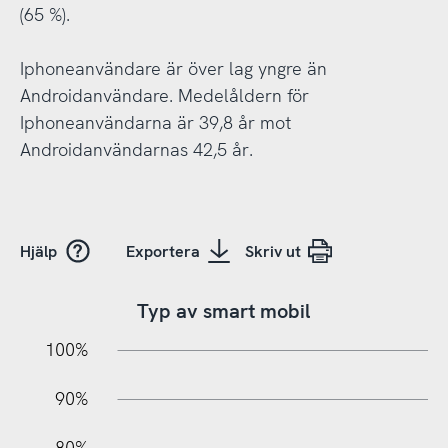
(65 %).
Iphoneanvändare är över lag yngre än
Androidanvändare. Medelåldern för
Iphoneanvändarna är 39,8 år mot
Androidanvändarnas 42,5 år.
Hjälp
Exportera
Skriv ut
Typ av smart mobil
10%
20%
10%
100%
90%
80%