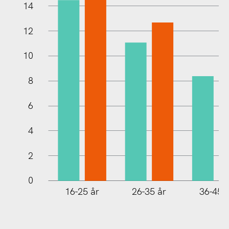
14
12
10
10
8
6
4
2
0
16-25 år
26-35 år
36-45 