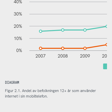
40%
30%
20%
10%
0%
2007
2008
2009
201
N
DIAGRAM
Figur 2.1. Andel av befolkningen 12+ år som använder
internet i sin mobiltelefon.