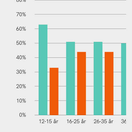
70%
60%
10%
50%
40%
30%
20%
10%
0%
12-15 år
16-25 år
26-35 år
36-4