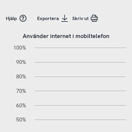
Hjälp
Exportera
Skriv ut
Använder internet i mobiltelefon
10%
10%
20%
100%
90%
80%
70%
60%
100%
50%