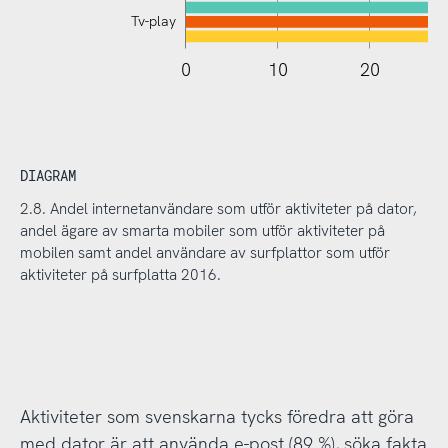
Tv-play
110
-20
-10
0
10
20
DIAGRAM
2.8. Andel internetanvändare som utför aktiviteter på dator,
andel ägare av smarta mobiler som utför aktiviteter på
mobilen samt andel användare av surfplattor som utför
aktiviteter på surfplatta 2016.
Aktiviteter som svenskarna tycks föredra att göra
med dator är att använda e-post (89 %), söka fakta