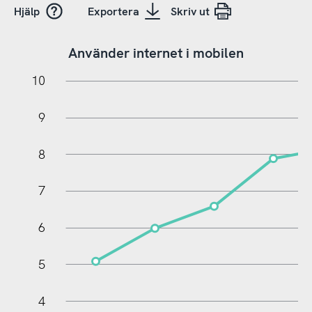
Hjälp
Exportera
Skriv ut
Använder internet i mobilen
11
-2
-1
10
9
8
7
6
0
5
4