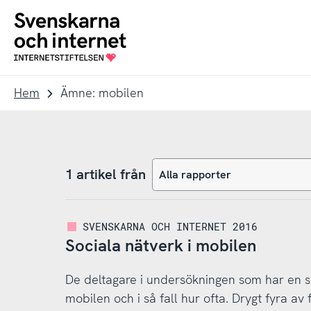
Till
Till
navigation
innehåll
To
startpage
Hem
Ämne: mobilen
1 artikel från
SVENSKARNA OCH INTERNET 2016
Sociala nätverk i mobilen
De deltagare i undersökningen som har en sm
mobilen och i så fall hur ofta. Drygt fyra a