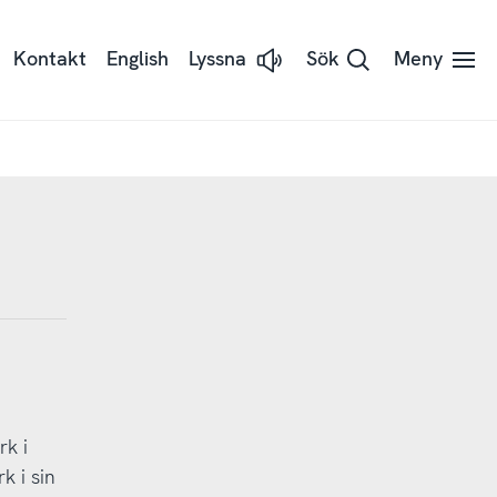
Kontakt
English
Lyssna
Sök
Meny
Lyssna
på
sidans
text
med
Readspeaker
k i
k i sin