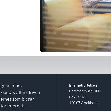
m genomförs
Internetstiftelsen
Hammarby Kaj 10D
eroende, affärsdriven
Box 92073
nternet som bidrar
120 07 Stockholm
 för internets