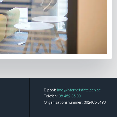
E-post:
info@internetstiftelsen.se
Telefon:
08-452 35 00
Organisationsnummer: 802405-0190