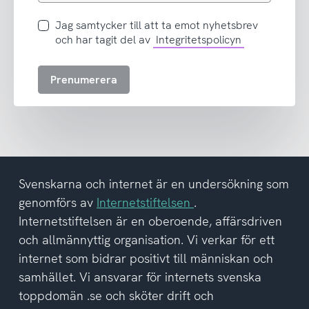
postadress
Jag
Jag samtycker till att ta emot nyhetsbrev
samtycker
och har tagit del av
Integritetspolicyn
till
att
Prenumerera
ta
emot
nyhetsbrev
och
har
tagit
del
Svenskarna och internet är en undersökning som
av
genomförs av
Internetstiftelsen
.
integritetspolicyn
Internetstiftelsen är en oberoende, affärsdriven
och allmännyttig organisation. Vi verkar för ett
internet som bidrar positivt till människan och
samhället. Vi ansvarar för internets svenska
toppdomän .se och sköter drift och