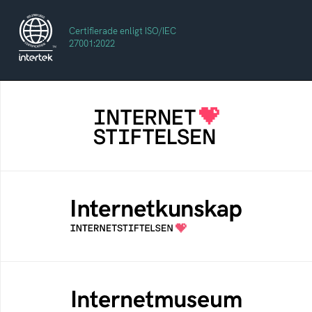
Certifierade enligt ISO/IEC
27001:2022
Internetstiftelsen
Internetstiftelsen verkar för ett internet som
bidrar positivt till människan och samhället
Internetkunskap
Samlad kunskap som hjälper dig att bli en
säker och medveten internetanvändare
Internetmuseum
Ett digitalt museum som byggts, och kureras