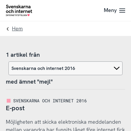
Till
Till
Meny
navigation
innehåll
To
startpage
Hem
1 artikel från
med ämnet "mejl"
SVENSKARNA OCH INTERNET 2016
E-post
Möjligheten att skicka elektroniska meddelanden
mellan varandra har funnits långt före internet fick