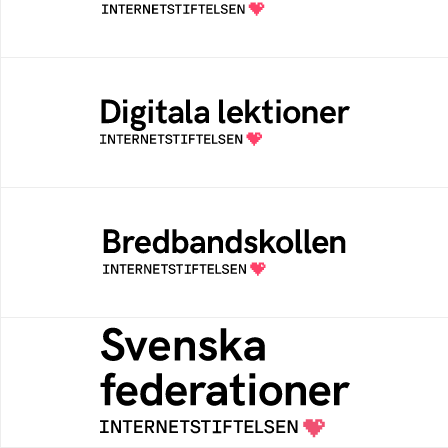
av Internetstiftelsen
Digitala lektioner
Öppen digital lärresurs med färdiga lektioner
för alla stadier i grundskolan
Bredbandskollen
Bredbandskollen är ett oberoende
konsumentverktyg som drivs av
Internetstiftelsen
Svenska federationer
Grunden för medlemskap i en sektors- eller
kontextspecifik federation