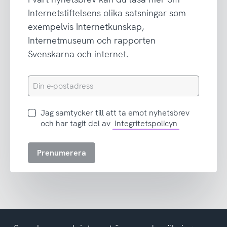
Internetstiftelsens olika satsningar som
exempelvis Internetkunskap,
Internetmuseum och rapporten
Svenskarna och internet.
Din
e-
postadress
Jag
Jag samtycker till att ta emot nyhetsbrev
samtycker
och har tagit del av
Integritetspolicyn
till
att
Prenumerera
ta
emot
nyhetsbrev
och
har
tagit