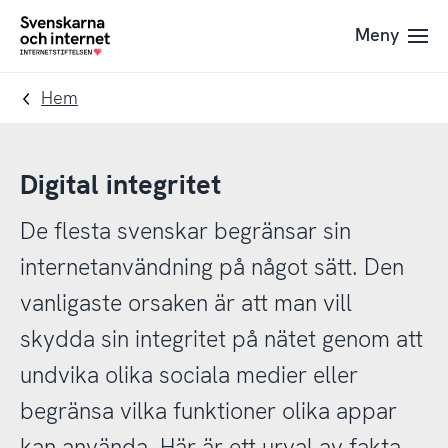
Till
Till
Meny
navigation
innehåll
To
startpage
Hem
Digital integritet
De flesta svenskar begränsar sin
internetanvändning på något sätt. Den
vanligaste orsaken är att man vill
skydda sin integritet på nätet genom att
undvika olika sociala medier eller
begränsa vilka funktioner olika appar
kan använda. Här är ett urval av fakta