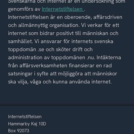
del
Svenskarna och internet är en undersökning som
av
genomförs av
Internetstiftelsen
.
integritetspolicyn
Internetstiftelsen är en oberoende, affärsdriven
och allmännyttig organisation. Vi verkar för ett
internet som bidrar positivt till människan och
samhället. Vi ansvarar för internets svenska
toppdomän .se och sköter drift och
administration av toppdomänen .nu. Intäkterna
från affärsverksamheten finansierar en rad
satsningar i syfte att möjliggöra att människor
ska vilja, våga och kunna använda internet.
Internetstiftelsen
Hammarby Kaj 10D
Box 92073