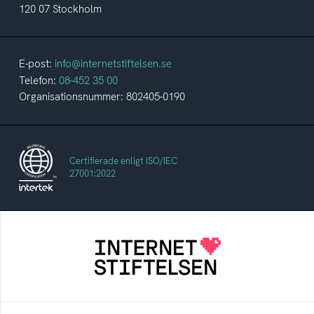
120 07 Stockholm
E-post:
info@internetstiftelsen.se
Telefon:
08-452 35 00
Organisationsnummer: 802405-0190
Certifierade enligt ISO/IEC
27001:2022
Internetstiftelsen
Internetstiftelsen verkar för ett internet som
bidrar positivt till människan och samhället