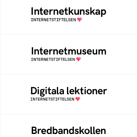
Internetkunskap
Samlad kunskap som hjälper dig att bli en
säker och medveten internetanvändare
Internetmuseum
Ett digitalt museum som byggts, och kureras
av Internetstiftelsen
Digitala lektioner
Öppen digital lärresurs med färdiga lektioner
för alla stadier i grundskolan
Bredbandskollen
Bredbandskollen är ett oberoende
konsumentverktyg som drivs av