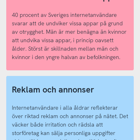
40 procent av Sveriges internetanvändare
svarar att de undviker vissa appar på grund
av otrygghet. Män är mer benägna än kvinnor
att undvika vissa appar, i princip oavsett
ålder. Störst är skillnaden mellan män och
kvinnor i den yngre halvan av befolkningen.
Reklam och annonser
Internetanvändare i alla åldrar reflekterar
över riktad reklam och annonser på nätet. Det
väcker både irritation och rädsla att
storföretag kan sälja personliga uppgifter