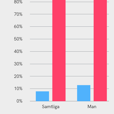
80%
70%
60%
50%
100%
40%
30%
20%
10%
0%
Samtliga
Man
L