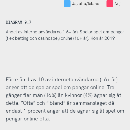
Ja, ofta/ibland
Nej
DIAGRAM 9.7
Andel av internetanvändarna (16+ år), Spelar spel om pengar
(t ex betting och casinospel) online (16+ år), Kön år 2019
Färre än 1 av 10 av internetanvändarna (16+ år)
anger att de spelar spel om pengar online. Tre
gånger fler män (16%) än kvinnor (4%) ägnar sig åt
detta. ”Ofta” och ”Ibland” är sammanslaget då
endast 1 procent anger att de ägnar sig åt spel om
pengar online ofta.