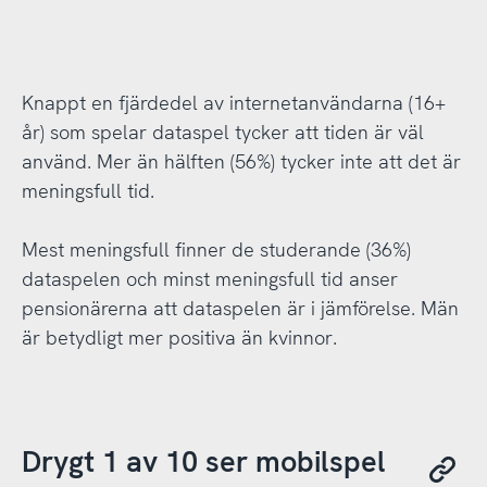
Knappt en fjärdedel av internetanvändarna (16+
år) som spelar dataspel tycker att tiden är väl
använd. Mer än hälften (56%) tycker inte att det är
meningsfull tid.
Mest meningsfull finner de studerande (36%)
dataspelen och minst meningsfull tid anser
pensionärerna att dataspelen är i jämförelse. Män
är betydligt mer positiva än kvinnor.
Drygt 1 av 10 ser mobilspel