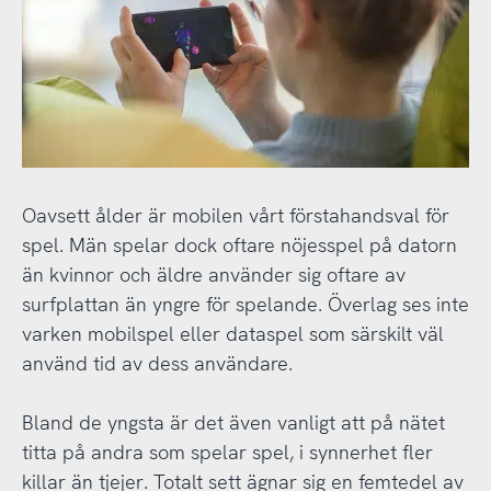
Oavsett ålder är mobilen vårt förstahandsval för
spel. Män spelar dock oftare nöjesspel på datorn
än kvinnor och äldre använder sig oftare av
surfplattan än yngre för spelande. Överlag ses inte
varken mobilspel eller dataspel som särskilt väl
använd tid av dess användare.
Bland de yngsta är det även vanligt att på nätet
titta på andra som spelar spel, i synnerhet fler
killar än tjejer. Totalt sett ägnar sig en femtedel av