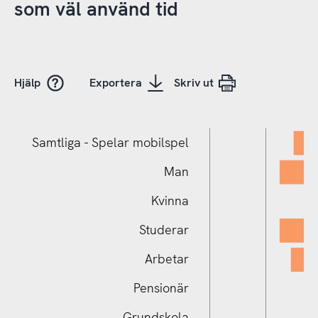
som väl använd tid
Hjälp
Exportera
Skriv ut
Samtliga - Spelar mobilspel
Man
Kvinna
Studerar
Arbetar
Pensionär
Samtliga - Spelar mobilspel
Grundskola