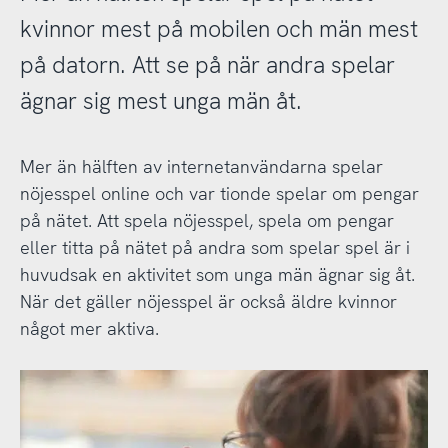
kvinnor mest på mobilen och män mest
på datorn. Att se på när andra spelar
ägnar sig mest unga män åt.
Mer än hälften av internetanvändarna spelar
nöjesspel online och var tionde spelar om pengar
på nätet. Att spela nöjesspel, spela om pengar
eller titta på nätet på andra som spelar spel är i
huvudsak en aktivitet som unga män ägnar sig åt.
När det gäller nöjesspel är också äldre kvinnor
något mer aktiva.