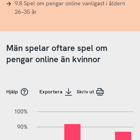
9.8 Spel om pengar online vanligast i åldern
26–35 år
Män spelar oftare spel om
pengar online än kvinnor
Hjälp
Exportera
Skriv ut
10%
20%
10%
100%
90%