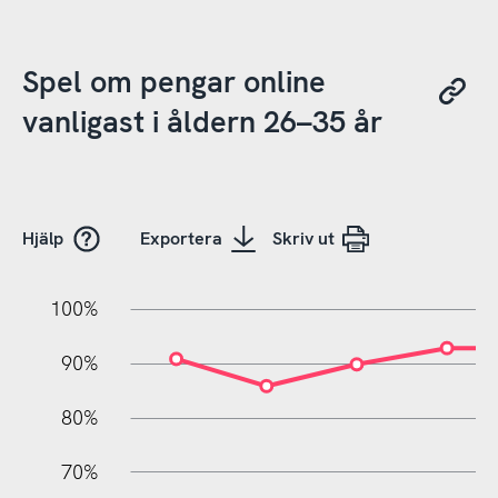
Spel om pengar online
vanligast i åldern 26–35 år
Hjälp
Exportera
Skriv ut
10%
20%
10%
100%
90%
80%
70%