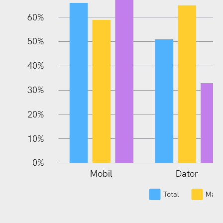
60%
10%
50%
40%
30%
20%
10%
0%
Mobil
Dator
Total
Man