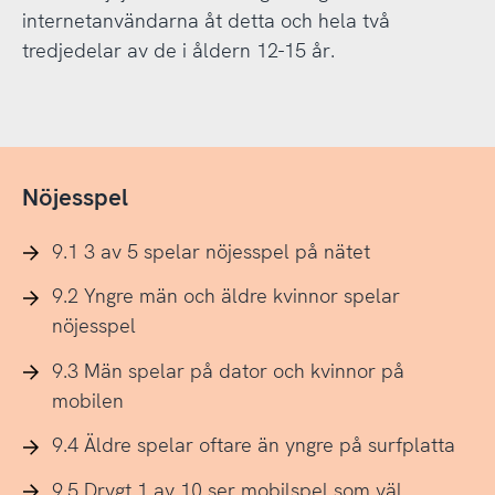
internetanvändarna åt detta och hela två
tredjedelar av de i åldern 12-15 år.
Nöjesspel
9.1 3 av 5 spelar nöjesspel på nätet
9.2 Yngre män och äldre kvinnor spelar
nöjesspel
9.3 Män spelar på dator och kvinnor på
mobilen
9.4 Äldre spelar oftare än yngre på surfplatta
9.5 Drygt 1 av 10 ser mobilspel som väl