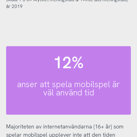
år 2019
12%
anser att spela mobilspel är
väl använd tid
Majoriteten av internetanvändarna (16+ år) som
spelar mobilspel upplever inte att den tiden