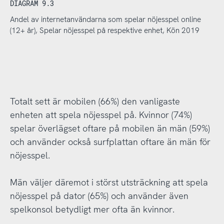
DIAGRAM 9.3
Andel av internetanvändarna som spelar nöjesspel online
(12+ år), Spelar nöjesspel på respektive enhet, Kön 2019
Totalt sett är mobilen (66%) den vanligaste
enheten att spela nöjesspel på. Kvinnor (74%)
spelar överlägset oftare på mobilen än män (59%)
och använder också surfplattan oftare än män för
nöjesspel.
Män väljer däremot i störst utsträckning att spela
nöjesspel på dator (65%) och använder även
spelkonsol betydligt mer ofta än kvinnor.