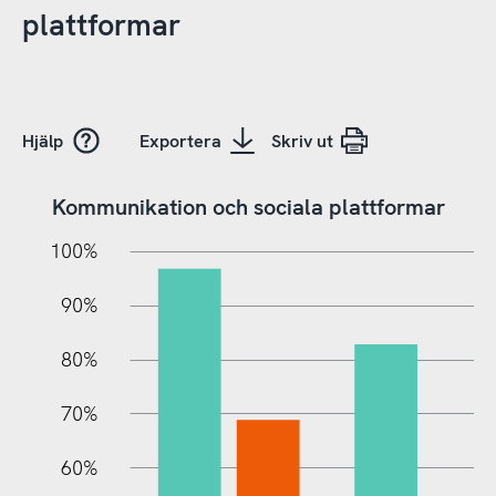
plattformar
Hjälp
Exportera
Skriv ut
Kommunikation och sociala plattformar
10%
10%
20%
100%
90%
80%
70%
60%