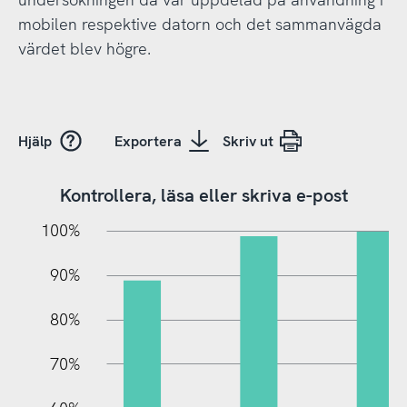
mobilen respektive datorn och det sammanvägda
värdet blev högre.
Hjälp
Exportera
Skriv ut
Kontrollera, läsa eller skriva e-post
10%
20%
10%
100%
90%
80%
70%