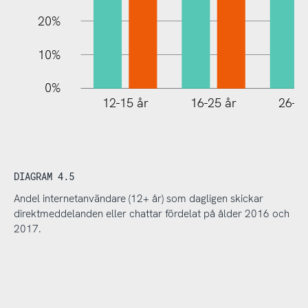
20%
10%
0%
12-15 år
16-25 år
26-35
DIAGRAM 4.5
Andel internetanvändare (12+ år) som dagligen skickar
direktmeddelanden eller chattar fördelat på ålder 2016 och
2017.