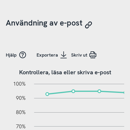
Användning av e-post
Hjälp
Exportera
Skriv ut
Kontrollera, läsa eller skriva e-post
10%
20%
10%
100%
90%
80%
70%