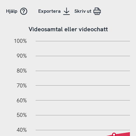
Hjälp
Exportera
Skriv ut
Videosamtal eller videochatt
10%
10%
20%
100%
90%
80%
70%
60%
50%
L
40%