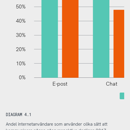
100%
50%
40%
30%
20%
10%
0%
E-post
Chat
N
DIAGRAM 4.1
Andel internetanvändare som använder olika sätt att