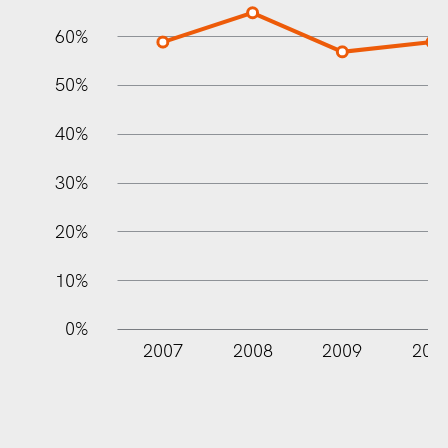
60%
10%
50%
40%
30%
20%
10%
0%
2007
2008
2009
201