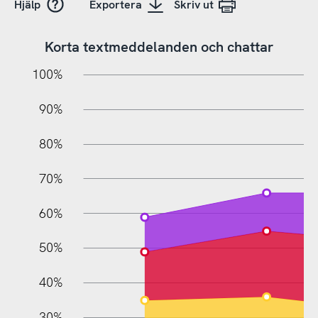
Hjälp
Exportera
Skriv ut
Korta textmeddelanden och chattar
10%
20%
10%
100%
90%
80%
70%
60%
10%
50%
40%
30%