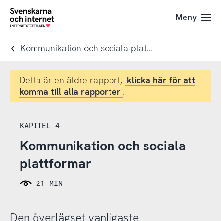
Till
Till
Meny
navigation
innehåll
To
startpage
Kommunikation och sociala plattformar
Detta är en äldre rapport,
klicka här för att
komma till alla rapporter
.
KAPITEL 4
Kommunikation och sociala
plattformar
21 MIN
Den överlägset vanligaste