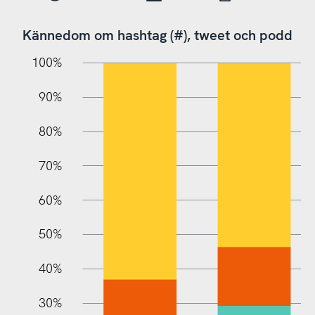
Kännedom om hashtag (#), tweet och podd
10%
20%
10%
100%
90%
80%
70%
60%
10%
50%
40%
30%