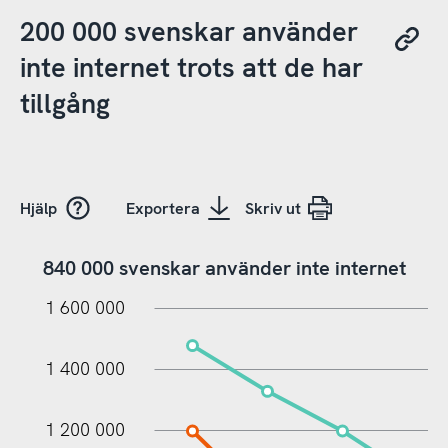
200 000 svenskar använder
inte internet trots att de har
tillgång
Hjälp
Exportera
Skriv ut
840 000 svenskar använder inte internet
000
000
000
1 600 000
1 400 000
1 200 000