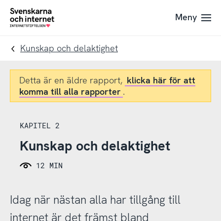
Till
Till
Meny
navigation
innehåll
To
startpage
Kunskap och delaktighet
Detta är en äldre rapport,
klicka här för att
komma till alla rapporter
.
KAPITEL 2
Kunskap och delaktighet
12 MIN
Idag när nästan alla har tillgång till
internet är det främst bland