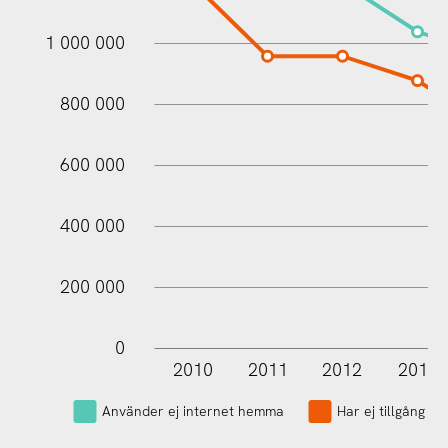
1 000 000
1 000 000
800 000
600 000
400 000
200 000
0
2010
2011
2012
2013
L
Använder ej internet hemma
Har ej tillgång ti