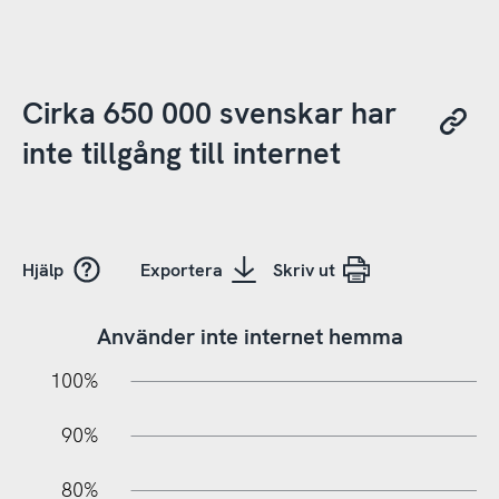
Cirka 650 000 svenskar har
inte tillgång till internet
Hjälp
Exportera
Skriv ut
Använder inte internet hemma
10%
10%
20%
100%
90%
80%