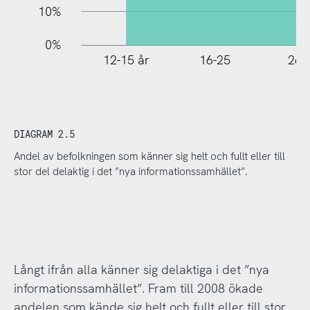
10%
0%
12-15 år
16-25
26-
DIAGRAM 2.5
Andel av befolkningen som känner sig helt och fullt eller till
stor del delaktig i det ”nya informationssamhället”.
Långt ifrån alla känner sig delaktiga i det ”nya
informationssamhället”. Fram till 2008 ökade
andelen som kände sig helt och fullt eller till stor