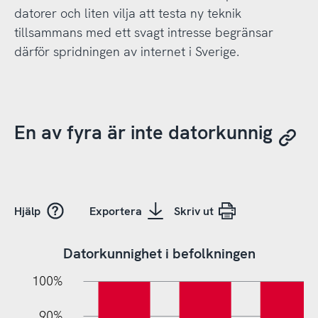
datorer och liten vilja att testa ny teknik
tillsammans med ett svagt intresse begränsar
därför spridningen av internet i Sverige.
En av fyra är inte datorkunnig
Hjälp
Exportera
Skriv ut
Datorkunnighet i befolkningen
10%
20%
10%
100%
90%