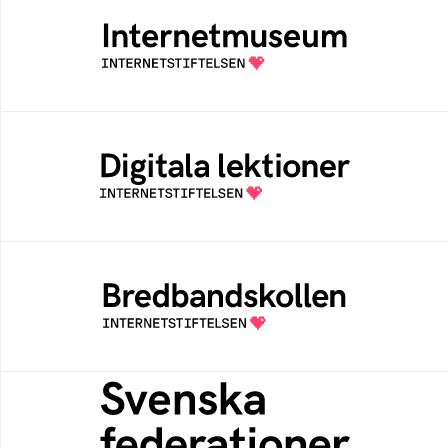
Internetmuseum
Ett digitalt museum som byggts, och kureras
av Internetstiftelsen
Digitala lektioner
Öppen digital lärresurs med färdiga lektioner
för alla stadier i grundskolan
Bredbandskollen
Bredbandskollen är ett oberoende
konsumentverktyg som drivs av
Internetstiftelsen
Svenska federationer
Grunden för medlemskap i en sektors- eller