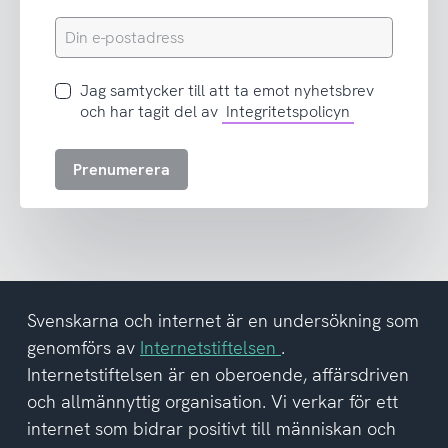
Din
e-
postadress
Jag
Jag samtycker till att ta emot nyhetsbrev
samtycker
och har tagit del av
Integritetspolicyn
till
att
Prenumerera
ta
emot
nyhetsbrev
och
har
tagit
del
Svenskarna och internet är en undersökning som
av
genomförs av
Internetstiftelsen
.
integritetspolicyn
Internetstiftelsen är en oberoende, affärsdriven
och allmännyttig organisation. Vi verkar för ett
internet som bidrar positivt till människan och