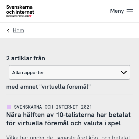
Till
Till
Meny
navigation
innehåll
To
startpage
Hem
2 artiklar från
med ämnet "virtuella föremål"
SVENSKARNA OCH INTERNET 2021
Nära hälften av 10-talisterna har betalat
för virtuella föremål och valuta i spel
Vilka har under det senaste året köpt och betalat