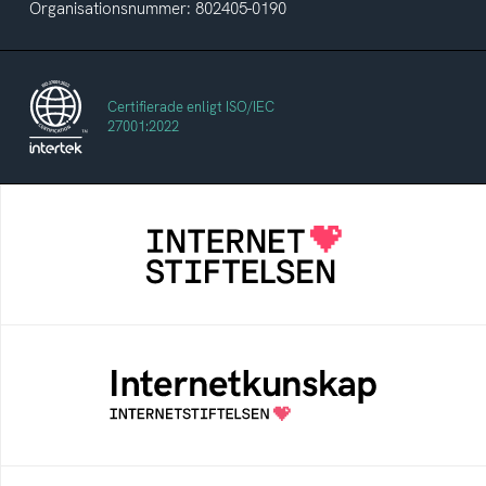
Organisationsnummer: 802405-0190
Certifierade enligt ISO/IEC
27001:2022
Internetstiftelsen
Internetstiftelsen verkar för ett internet som
bidrar positivt till människan och samhället
Internetkunskap
Samlad kunskap som hjälper dig att bli en
säker och medveten internetanvändare