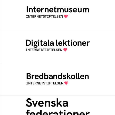
Internetmuseum
Ett digitalt museum som byggts, och kureras
av Internetstiftelsen
Digitala lektioner
Öppen digital lärresurs med färdiga lektioner
för alla stadier i grundskolan
Bredbandskollen
Bredbandskollen är ett oberoende
konsumentverktyg som drivs av
Internetstiftelsen
Svenska federationer
Grunden för medlemskap i en sektors- eller