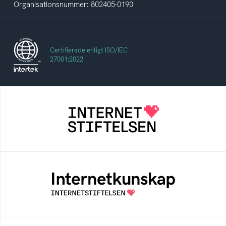
Organisationsnummer: 802405-0190
Certifierade enligt ISO/IEC
27001:2022
Internetstiftelsen
Internetstiftelsen verkar för ett internet som
bidrar positivt till människan och samhället
Internetkunskap
Samlad kunskap som hjälper dig att bli en
säker och medveten internetanvändare