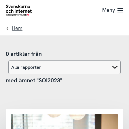
Till
Till
Meny
navigation
innehåll
To
startpage
Hem
0 artiklar från
med ämnet "SOI2023"