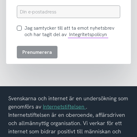
Din
e-
postadress
Jag
Jag samtycker till att ta emot nyhetsbrev
samtycker
och har tagit del av
Integritetspolicyn
till
att
Prenumerera
ta
emot
nyhetsbrev
och
har
tagit
del
Svenskarna och internet är en undersökning som
av
genomförs av
Internetstiftelsen
.
integritetspolicyn
Internetstiftelsen är en oberoende, affärsdriven
och allmännyttig organisation. Vi verkar för ett
internet som bidrar positivt till människan och