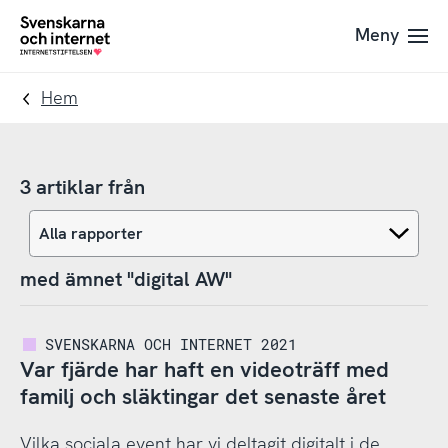
Till
Till
Meny
navigation
innehåll
To
startpage
Hem
3 artiklar från
med ämnet "digital AW"
SVENSKARNA OCH INTERNET 2021
Var fjärde har haft en videoträff med
familj och släktingar det senaste året
Vilka sociala event har vi deltagit digitalt i de