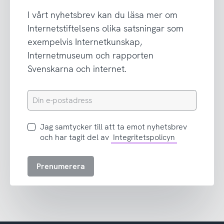
I vårt nyhetsbrev kan du läsa mer om
Internetstiftelsens olika satsningar som
exempelvis Internetkunskap,
Internetmuseum och rapporten
Svenskarna och internet.
Din
e-
postadress
Jag
Jag samtycker till att ta emot nyhetsbrev
samtycker
och har tagit del av
Integritetspolicyn
till
att
Prenumerera
ta
emot
nyhetsbrev
och
har