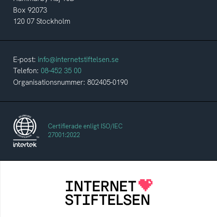
Box 92073
120 07 Stockholm
E-post:
info@internetstiftelsen.se
Telefon:
08-452 35 00
Organisationsnummer: 802405-0190
Certifierade enligt ISO/IEC
27001:2022
Internetstiftelsen
Internetstiftelsen verkar för ett internet som
bidrar positivt till människan och samhället