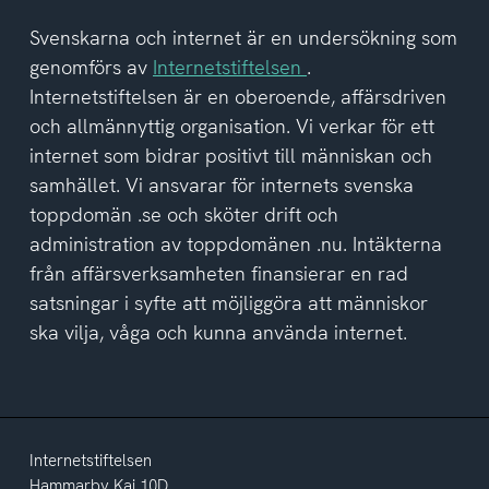
tagit
del
Svenskarna och internet är en undersökning som
av
genomförs av
Internetstiftelsen
.
integritetspolicyn
Internetstiftelsen är en oberoende, affärsdriven
och allmännyttig organisation. Vi verkar för ett
internet som bidrar positivt till människan och
samhället. Vi ansvarar för internets svenska
toppdomän .se och sköter drift och
administration av toppdomänen .nu. Intäkterna
från affärsverksamheten finansierar en rad
satsningar i syfte att möjliggöra att människor
ska vilja, våga och kunna använda internet.
Internetstiftelsen
Hammarby Kaj 10D