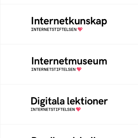
Internetkunskap
Samlad kunskap som hjälper dig att bli en
säker och medveten internetanvändare
Internetmuseum
Ett digitalt museum som byggts, och kureras
av Internetstiftelsen
Digitala lektioner
Öppen digital lärresurs med färdiga lektioner
för alla stadier i grundskolan
Bredbandskollen