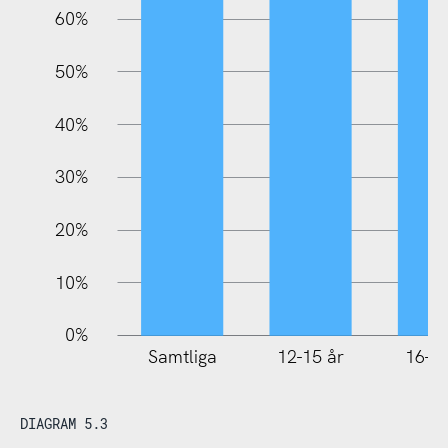
60%
10%
50%
40%
30%
20%
10%
0%
Samtliga
12-15 år
16-25
DIAGRAM 5.3