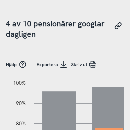
4 av 10 pensionärer googlar
dagligen
Hjälp
Exportera
Skriv ut
10%
10%
20%
100%
90%
80%