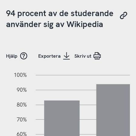
94 procent av de studerande
använder sig av Wikipedia
Hjälp
Exportera
Skriv ut
10%
20%
10%
100%
90%
80%
70%
60%