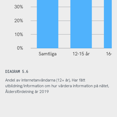
30%
20%
10%
0%
Samtliga
12-15 år
16-25
DIAGRAM 5.6
Andel av internetanvändarna (12+ år), Har fått
utbildning/information om hur värdera information på nätet,
Åldersfördelning år 2019