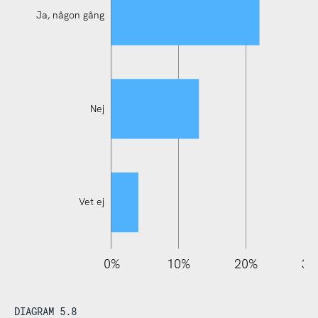
Ja, någon gång
Ja, någon gång
Nej
Vet ej
110%
-20%
-10%
0%
10%
20%
30
DIAGRAM 5.8