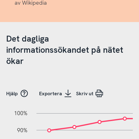
av Wikipedia
Det dagliga
informationssökandet på nätet
ökar
Hjälp
Exportera
Skriv ut
100%
10%
10%
0%
90%