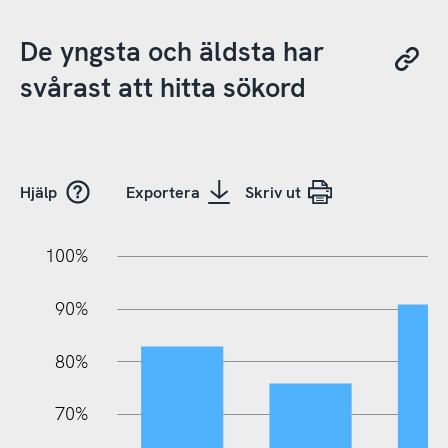
De yngsta och äldsta har
svårast att hitta sökord
Hjälp
Exportera
Skriv ut
10%
20%
10%
100%
90%
80%
70%