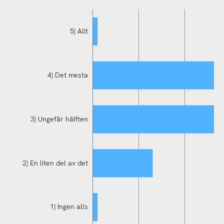
5) Allt
4) Det mesta
3) Ungefär hälften
2) En liten del av det
2) En liten del av det
1) Ingen alls