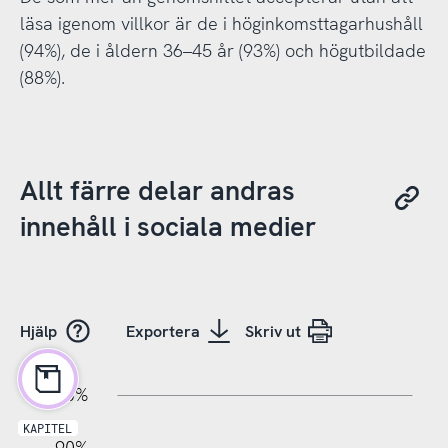
läsa igenom villkor är de i höginkomsttagarhushåll
(94%), de i åldern 36–45 år (93%) och högutbildade
(88%).
Allt färre delar andras
innehåll i sociala medier
Hjälp
Exportera
Skriv ut
10%
20%
10%
100%
KAPITEL
90%