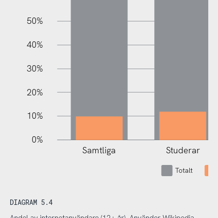
50%
100%
40%
30%
20%
10%
0%
Samtliga
Studerar
Totalt
DIAGRAM 5.4