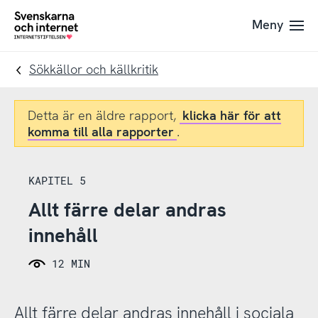
Till
Till
Meny
navigation
innehåll
To
startpage
Sökkällor och källkritik
Detta är en äldre rapport,
klicka här för att
komma till alla rapporter
.
KAPITEL 5
Allt färre delar andras
innehåll
12 MIN
Allt färre delar andras innehåll i sociala