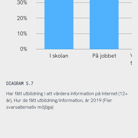
30%
20%
10%
0%
I skolan
På jobbet
Via
tid
DIAGRAM 5.7
Har fått utbildning i att värdera information på internet (12+
år), Hur de fått utbildning/information, år 2019 (Fler
svarsalternativ möjliga)