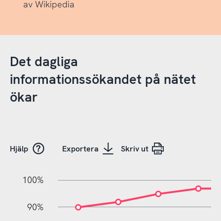
av Wikipedia
Det dagliga
informationssökandet på nätet
ökar
Hjälp
Exportera
Skriv ut
100%
10%
10%
0%
90%