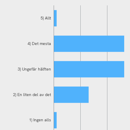
5) Allt
4) Det mesta
3) Ungefär hälften
2) En liten del av det
2) En liten del av det
1) Ingen alls