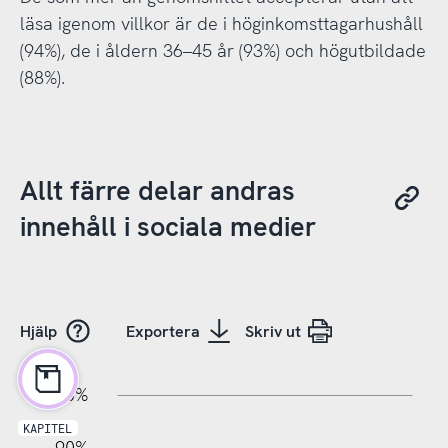
läsa igenom villkor är de i höginkomsttagarhushåll
(94%), de i åldern 36–45 år (93%) och högutbildade
(88%).
Allt färre delar andras
innehåll i sociala medier
Hjälp
Exportera
Skriv ut
10%
10%
20%
100%
KAPITEL
90%