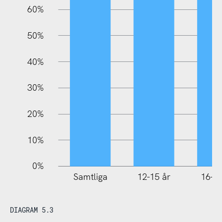
60%
10%
50%
40%
30%
20%
10%
0%
Samtliga
12-15 år
16-25
DIAGRAM 5.3