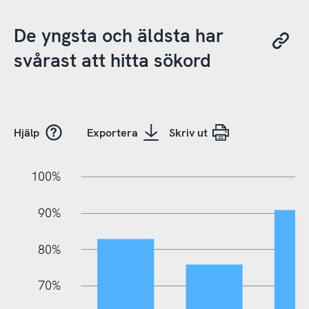
De yngsta och äldsta har
svårast att hitta sökord
Hjälp
Exportera
Skriv ut
10%
20%
10%
100%
90%
80%
70%