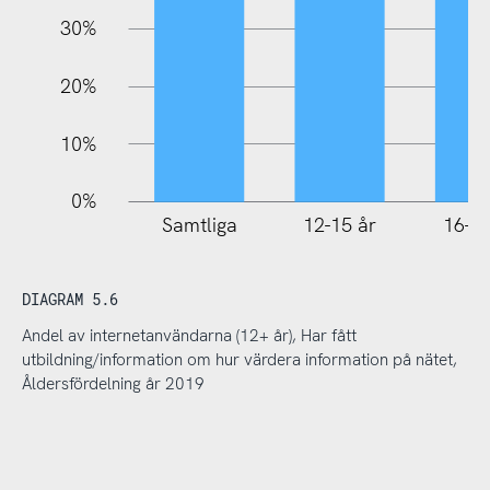
30%
20%
10%
0%
Samtliga
12-15 år
16-25
DIAGRAM 5.6
Andel av internetanvändarna (12+ år), Har fått
utbildning/information om hur värdera information på nätet,
Åldersfördelning år 2019