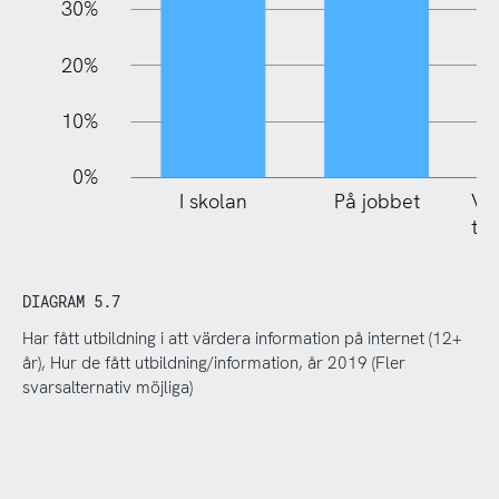
30%
20%
10%
0%
I skolan
På jobbet
Via
tid
DIAGRAM 5.7
Har fått utbildning i att värdera information på internet (12+
år), Hur de fått utbildning/information, år 2019 (Fler
svarsalternativ möjliga)