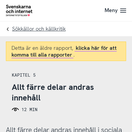
Till
Till
Meny
navigation
innehåll
To
startpage
Sökkällor och källkritik
Detta är en äldre rapport,
klicka här för att
komma till alla rapporter
.
KAPITEL 5
Allt färre delar andras
innehåll
12 MIN
Allt färre delar andras innehåll i sociala