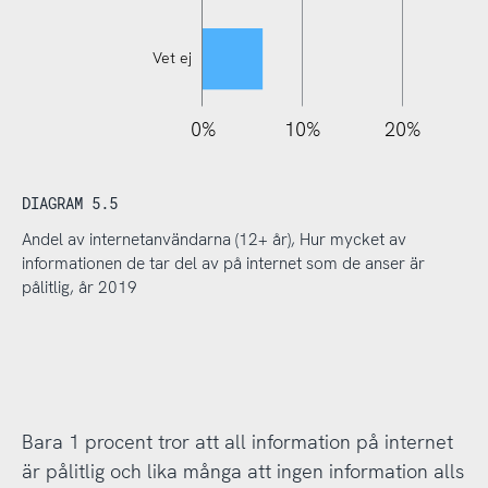
Vet ej
110%
-20%
-10%
0%
10%
20%
DIAGRAM 5.5
Andel av internetanvändarna (12+ år), Hur mycket av
informationen de tar del av på internet som de anser är
pålitlig, år 2019
Bara 1 procent tror att all information på internet
är pålitlig och lika många att ingen information alls