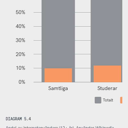
50%
100%
40%
30%
20%
10%
0%
Samtliga
Studerar
Totalt
DIAGRAM 5.4