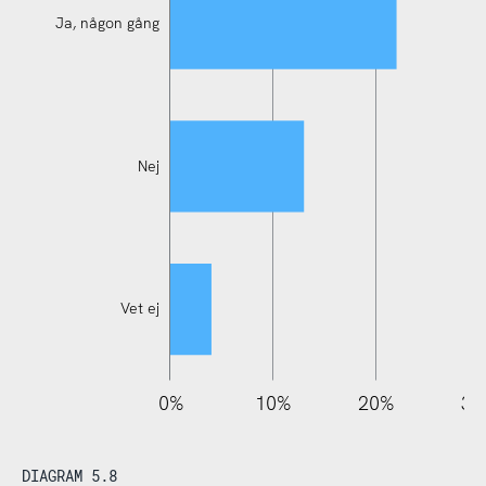
Ja, någon gång
Ja, flera gånger
Nej
Vet ej
110%
-20%
-10%
0%
10%
20%
30
DIAGRAM 5.8