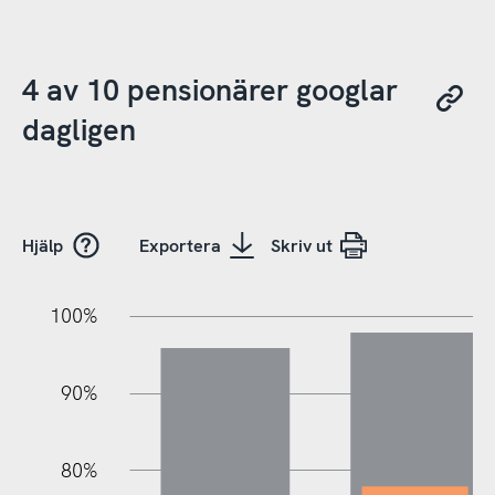
4 av 10 pensionärer googlar
dagligen
Hjälp
Exportera
Skriv ut
10%
10%
20%
100%
90%
80%