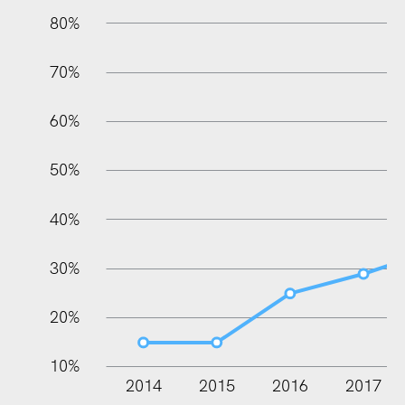
80%
70%
60%
100%
50%
40%
30%
20%
10%
2014
2015
2016
2017
L