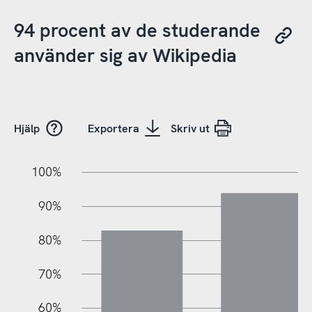
94 procent av de studerande
använder sig av Wikipedia
Hjälp
Exportera
Skriv ut
10%
20%
10%
100%
90%
80%
70%
60%