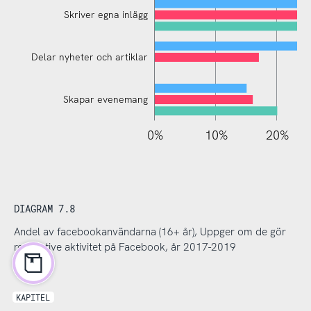
Skriver egna inlägg
Delar nyheter och artiklar
Skapar evenemang
110%
-10%
-20%
0%
10%
20%
DIAGRAM 7.8
Andel av facebookanvändarna (16+ år), Uppger om de gör
respektive aktivitet på Facebook, år 2017-2019
KAPITEL