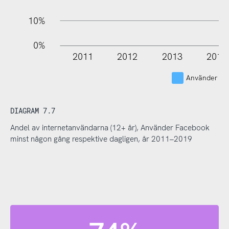
10%
0%
2011
2012
2013
2014
Använder Fa
DIAGRAM 7.7
Andel av internetanvändarna (12+ år), Använder Facebook
minst någon gång respektive dagligen, år 2011–2019