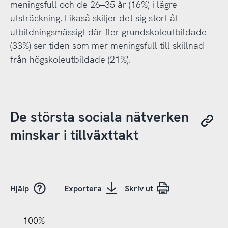
meningsfull och de 26–35 år (16%) i lägre
utsträckning. Likaså skiljer det sig stort åt
utbildningsmässigt där fler grundskoleutbildade
(33%) ser tiden som mer meningsfull till skillnad
från högskoleutbildade (21%).
De största sociala nätverken
minskar i tillväxttakt
Hjälp
Exportera
Skriv ut
20%
40%
20%
100%