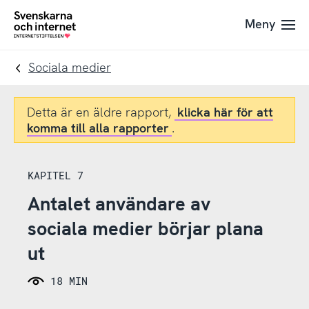
Till
Till
Meny
navigation
innehåll
To
startpage
Sociala medier
Detta är en äldre rapport,
klicka här för att
komma till alla rapporter
.
KAPITEL 7
Antalet användare av
sociala medier börjar plana
ut
18 MIN