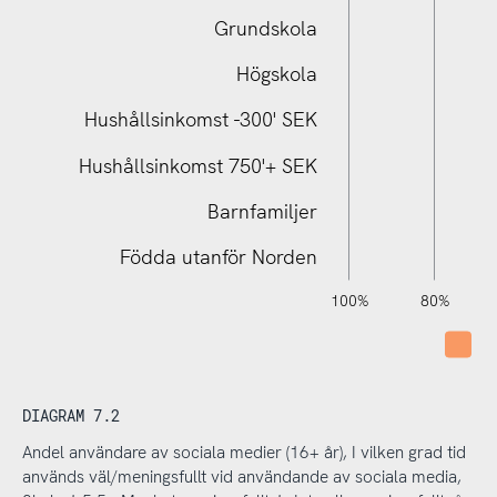
Samtliga - Anv. sociala medier
Grundskola
Högskola
Hushållsinkomst -300' SEK
Hushållsinkomst 750'+ SEK
Barnfamiljer
Födda utanför Norden
120%
140%
-40%
-20%
100%
80%
Int
DIAGRAM 7.2
Andel användare av sociala medier (16+ år), I vilken grad tid
används väl/meningsfullt vid användande av sociala media,