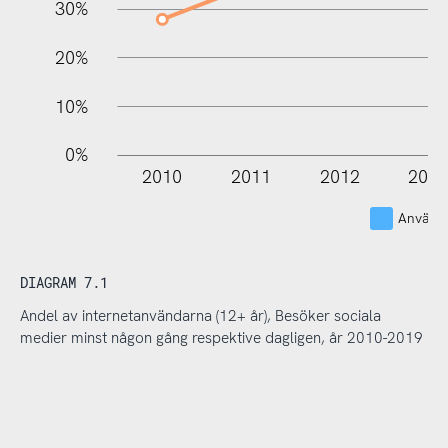
30%
20%
10%
0%
2010
2011
2012
201
Använde
DIAGRAM 7.1
Andel av internetanvändarna (12+ år), Besöker sociala
medier minst någon gång respektive dagligen, år 2010-2019