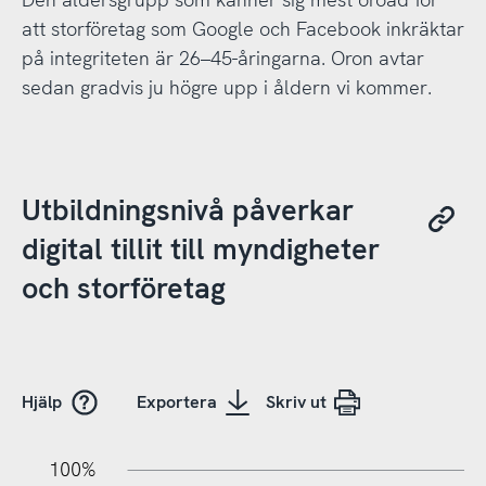
att storföretag som Google och Facebook inkräktar
på integriteten är 26–45-åringarna. Oron avtar
sedan gradvis ju högre upp i åldern vi kommer.
Utbildningsnivå påverkar
digital tillit till myndigheter
och storföretag
Hjälp
Exportera
Skriv ut
10%
20%
10%
100%