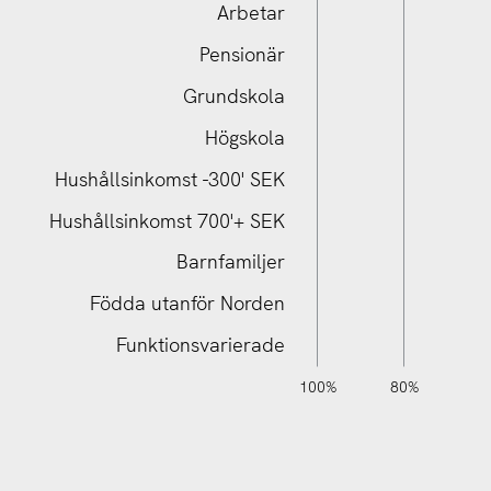
Arbetar
Pensionär
Grundskola
Grundskola
Högskola
Hushållsinkomst -300' SEK
Hushållsinkomst 700'+ SEK
Barnfamiljer
Födda utanför Norden
Funktionsvarierade
140%
120%
-20%
-40%
100%
80%
6