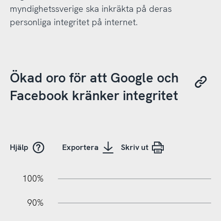
myndighetssverige ska inkräkta på deras
personliga integritet på internet.
Ökad oro för att Google och
Facebook kränker integritet
Hjälp
Exportera
Skriv ut
10%
20%
10%
100%
90%