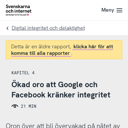
Till
Till
Meny
navigation
innehåll
To
startpage
Digital integritet och delaktighet
Detta är en äldre rapport,
klicka här för att
komma till alla rapporter
.
KAPITEL 4
Ökad oro att Google och
Facebook kränker integritet
21 MIN
Oron över att bli övervakad på nätet av