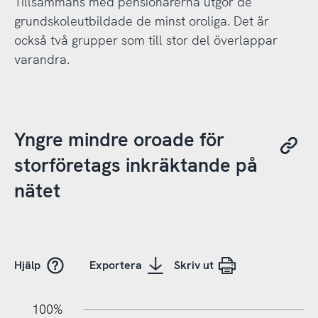
Tillsammans med pensionärerna utgör de
grundskoleutbildade de minst oroliga. Det är
också två grupper som till stor del överlappar
varandra.
Yngre mindre oroade för
storföretags inkräktande på
nätet
Hjälp
Exportera
Skriv ut
10%
20%
10%
100%