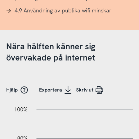
4.9 Användning av publika wifi minskar
Nära hälften känner sig
övervakade på internet
Hjälp
Exportera
Skriv ut
10%
20%
10%
20%
90%
70%
50%
30%
100%
80%