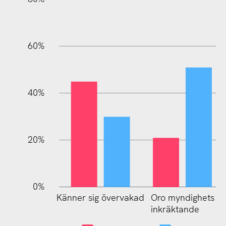
60%
100%
40%
20%
0%
Känner sig övervakad
Oro myndighets
Oro storföretags
inkräktande
inkräktande