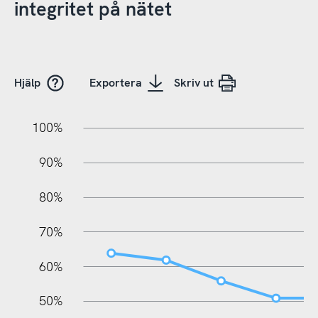
integritet på nätet
Hjälp
Exportera
Skriv ut
10%
10%
20%
100%
90%
80%
70%
60%
100%
50%