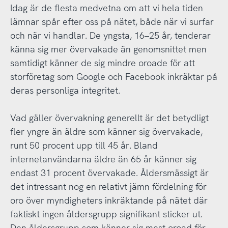
Idag är de flesta medvetna om att vi hela tiden
lämnar spår efter oss på nätet, både när vi surfar
och när vi handlar. De yngsta, 16–25 år, tenderar
känna sig mer övervakade än genomsnittet men
samtidigt känner de sig mindre oroade för att
storföretag som Google och Facebook inkräktar på
deras personliga integritet.
Vad gäller övervakning generellt är det betydligt
fler yngre än äldre som känner sig övervakade,
runt 50 procent upp till 45 år. Bland
internetanvändarna äldre än 65 år känner sig
endast 31 procent övervakade. Åldersmässigt är
det intressant nog en relativt jämn fördelning för
oro över myndigheters inkräktande på nätet där
faktiskt ingen åldersgrupp signifikant sticker ut.
Den åldersgrupp som känner sig mest oroad för