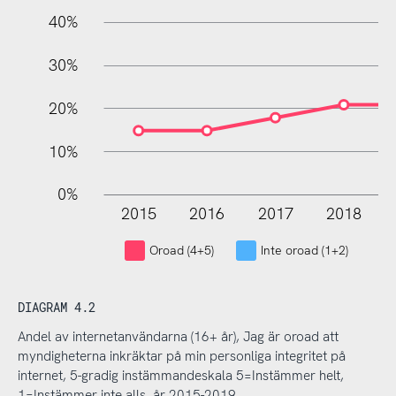
40%
30%
20%
10%
0%
2015
2016
2017
2018
L
Oroad (4+5)
Inte oroad (1+2)
DIAGRAM 4.2
Andel av internetanvändarna (16+ år), Jag är oroad att
myndigheterna inkräktar på min personliga integritet på
internet, 5-gradig instämmandeskala 5=Instämmer helt,
1=Instämmer inte alls, år 2015-2019