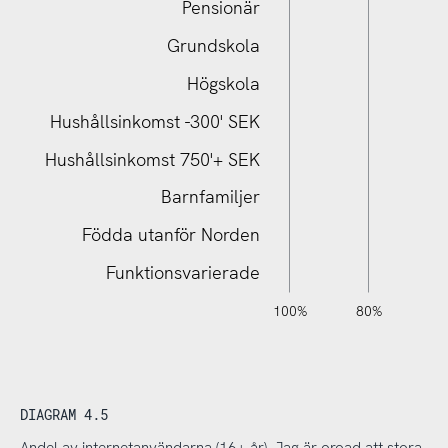
Pensionär
Grundskola
Hushållsinkomst 750'+ SEK
Högskola
Hushållsinkomst -300' SEK
Hushållsinkomst 750'+ SEK
Barnfamiljer
Födda utanför Norden
Funktionsvarierade
120%
140%
-40%
-20%
100%
80%
6
DIAGRAM 4.5
Andel av internetanvändarna (16+ år), Jag är oroad att stora