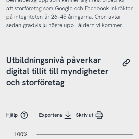
att storföretag som Google och Facebook inkräktar
på integriteten är 26–45-åringarna. Oron avtar
sedan gradvis ju högre upp i åldern vi kommer.
Utbildningsnivå påverkar
digital tillit till myndigheter
och storföretag
Hjälp
Exportera
Skriv ut
10%
10%
20%
100%