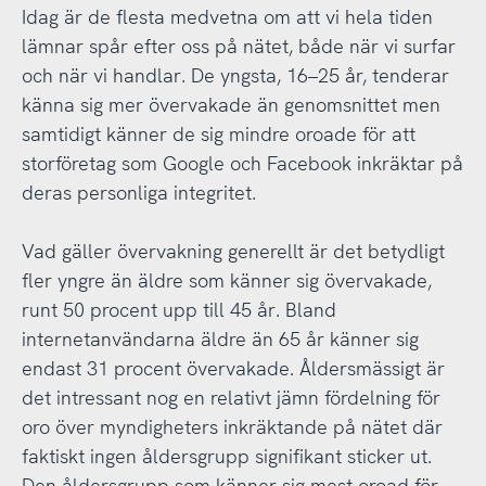
Idag är de flesta medvetna om att vi hela tiden
lämnar spår efter oss på nätet, både när vi surfar
och när vi handlar. De yngsta, 16–25 år, tenderar
känna sig mer övervakade än genomsnittet men
samtidigt känner de sig mindre oroade för att
storföretag som Google och Facebook inkräktar på
deras personliga integritet.
Vad gäller övervakning generellt är det betydligt
fler yngre än äldre som känner sig övervakade,
runt 50 procent upp till 45 år. Bland
internetanvändarna äldre än 65 år känner sig
endast 31 procent övervakade. Åldersmässigt är
det intressant nog en relativt jämn fördelning för
oro över myndigheters inkräktande på nätet där
faktiskt ingen åldersgrupp signifikant sticker ut.
Den åldersgrupp som känner sig mest oroad för