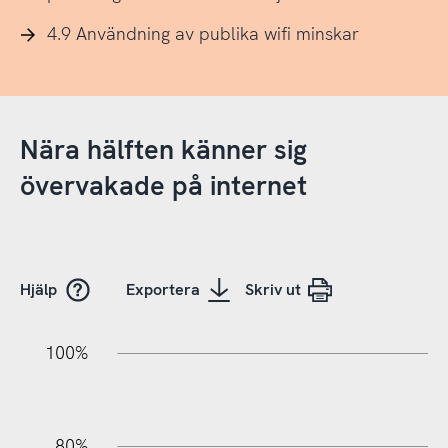
4.9 Användning av publika wifi minskar
Nära hälften känner sig
övervakade på internet
Hjälp
Exportera
Skriv ut
10%
20%
10%
20%
90%
70%
50%
30%
100%
80%