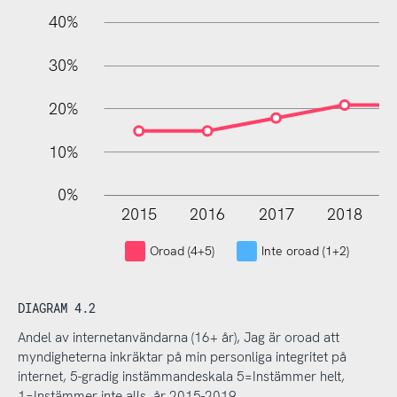
40%
30%
20%
10%
0%
2015
2016
2017
2018
L
Oroad (4+5)
Inte oroad (1+2)
DIAGRAM 4.2
Andel av internetanvändarna (16+ år), Jag är oroad att
myndigheterna inkräktar på min personliga integritet på
internet, 5-gradig instämmandeskala 5=Instämmer helt,
1=Instämmer inte alls, år 2015-2019