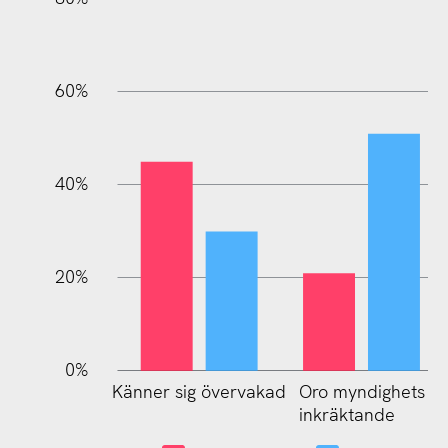
60%
100%
40%
20%
0%
Känner sig övervakad
Oro myndighets
Oro storföretags
inkräktande
inkräktande