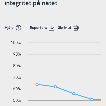
integritet på nätet
Hjälp
Exportera
Skriv ut
10%
20%
10%
100%
90%
80%
70%
60%
10%
50%