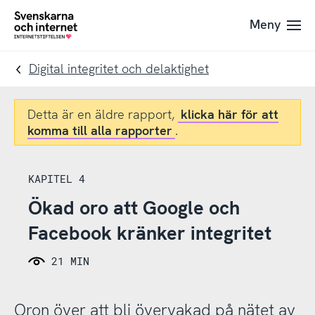
Till
Till
Meny
navigation
innehåll
To
startpage
Digital integritet och delaktighet
Detta är en äldre rapport,
klicka här för att
komma till alla rapporter
.
KAPITEL 4
Ökad oro att Google och
Facebook kränker integritet
21 MIN
Oron över att bli övervakad på nätet av