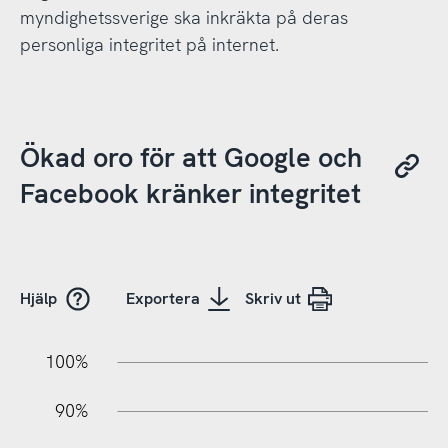
myndighetssverige ska inkräkta på deras
personliga integritet på internet.
Ökad oro för att Google och
Facebook kränker integritet
Hjälp
Exportera
Skriv ut
10%
20%
10%
100%
90%