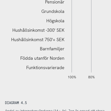
Pensionär
Grundskola
Hushållsinkomst 750'+ SEK
Högskola
Hushållsinkomst -300' SEK
Hushållsinkomst 750'+ SEK
Barnfamiljer
Födda utanför Norden
Funktionsvarierade
120%
140%
-40%
-20%
100%
80%
6
DIAGRAM 4.5
Andel av internetanvändarna (16+ år), Jag är oroad att stora