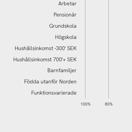
Arbetar
Pensionär
Grundskola
Hushållsinkomst 700'+ SEK
Högskola
Hushållsinkomst -300' SEK
Hushållsinkomst 700'+ SEK
Barnfamiljer
Födda utanför Norden
Funktionsvarierade
120%
140%
-40%
-20%
100%
80%
6