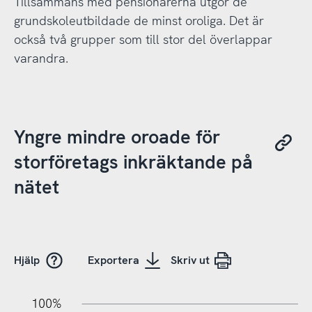
Tillsammans med pensionärerna utgör de
grundskoleutbildade de minst oroliga. Det är
också två grupper som till stor del överlappar
varandra.
Yngre mindre oroade för
storföretags inkräktande på
nätet
Hjälp
Exportera
Skriv ut
10%
20%
10%
100%