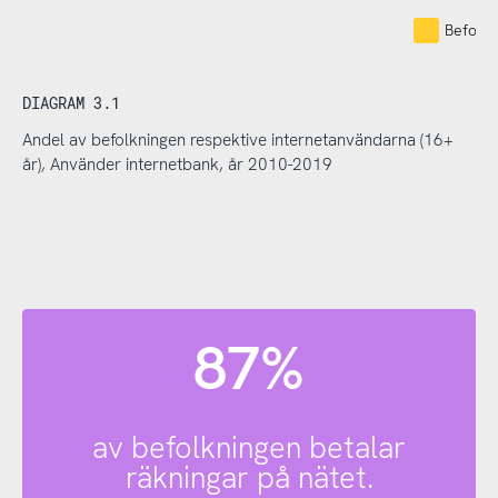
Befolkn
DIAGRAM 3.1
Andel av befolkningen respektive internetanvändarna (16+
år), Använder internetbank, år 2010-2019
87%
av befolkningen betalar
räkningar på nätet.