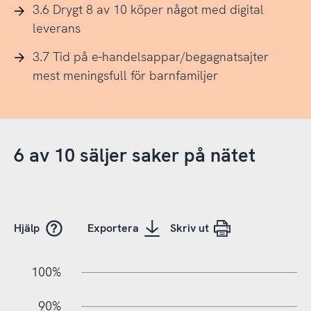
3.6 Drygt 8 av 10 köper något med digital
leverans
3.7 Tid på e-handelsappar/begagnatsajter
mest meningsfull för barnfamiljer
6 av 10 säljer saker på nätet
Hjälp
Exportera
Skriv ut
10%
20%
10%
100%
90%