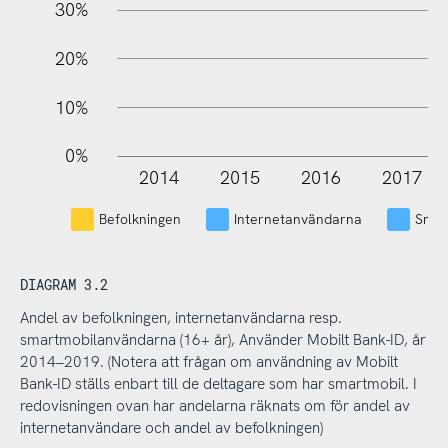
30%
20%
10%
0%
2014
2015
2016
2017
L
Befolkningen
Internetanvändarna
Smar
DIAGRAM 3.2
Andel av befolkningen, internetanvändarna resp.
smartmobilanvändarna (16+ år), Använder Mobilt Bank-ID, år
2014–2019. (Notera att frågan om användning av Mobilt
Bank-ID ställs enbart till de deltagare som har smartmobil. I
redovisningen ovan har andelarna räknats om för andel av
internetanvändare och andel av befolkningen)