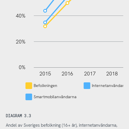
100%
40%
20%
0%
2015
2016
2017
2018
L
Befolkningen
Internetanvändarna
Smartmobilanvändarna
DIAGRAM 3.3
Andel av Sveriges befolkning (16+ år), internetanvändarna,