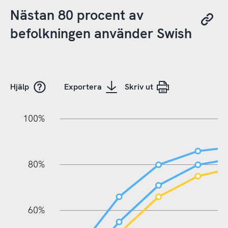
Nästan 80 procent av
befolkningen använder Swish
Hjälp
Exportera
Skriv ut
20%
10%
20%
10%
20%
10%
20%
0%
100%
80%
60%