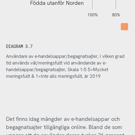
Födda utanför Norden
120%
140%
-40%
-20%
100%
80%
Int
DIAGRAM 3.7
Användare av e-handelsappar/begagnatsajter, I vilken grad
tid används väl/meningsfullt vid användande av e-
handelsappar/begagnatsajter, Skala 1-5 5=Mycket
meningsfullt & 1=Inte alls meningsfullt, år 2019
Det finns idag mängder av e-handelsappar och
begagnatsajter tillgängliga online. Bland de som