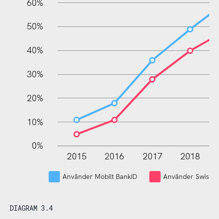
60%
10%
50%
40%
30%
20%
10%
0%
2015
2016
2017
2018
L
Använder Mobilt BankID
Använder Swish
DIAGRAM 3.4