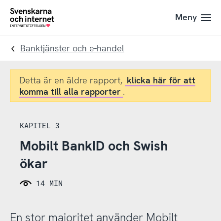
Till
Till
Meny
navigation
innehåll
To
startpage
Banktjänster och e-handel
Detta är en äldre rapport,
klicka här för att
komma till alla rapporter
.
KAPITEL 3
Mobilt BankID och Swish
ökar
14 MIN
En stor majoritet använder Mobilt