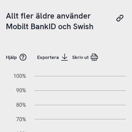
Allt fler äldre använder
Mobilt BankID och Swish
Hjälp
Exportera
Skriv ut
10%
20%
10%
100%
90%
80%
70%