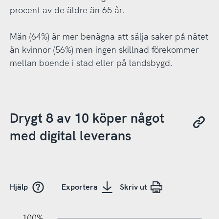
procent av de äldre än 65 år.
Män (64%) är mer benägna att sälja saker på nätet
än kvinnor (56%) men ingen skillnad förekommer
mellan boende i stad eller på landsbygd.
Drygt 8 av 10 köper något
med digital leverans
Hjälp
Exportera
Skriv ut
10%
20%
10%
100%