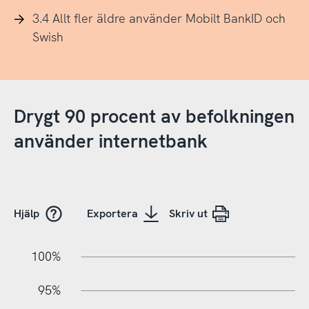
3.4 Allt fler äldre använder Mobilt BankID och
Swish
Drygt 90 procent av befolkningen
använder internetbank
Hjälp
Exportera
Skriv ut
05%
45%
40%
100%
95%