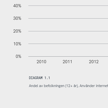
40%
30%
20%
10%
0%
2010
2011
2012
DIAGRAM 1.1
Andel av befolkningen (12+ år), Använder intern