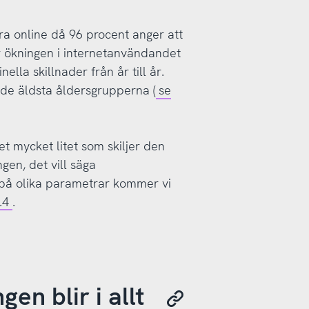
ra online då 96 procent anger att
r ökningen i internetanvändandet
lla skillnader från år till år.
i de äldsta åldersgrupperna (
se
t mycket litet som skiljer den
gen, det vill säga
 på olika parametrar kommer vi
.4
.
en blir i allt