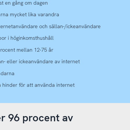
nst en gång om dagen
arna mycket lika varandra
internetanvändare och sällan-/ickeanvändare
bor i höginkomsthushåll
rocent mellan 12-75 år
an- eller ickeanvändare av internet
ändarna
 hinder för att använda internet
r 96 procent av