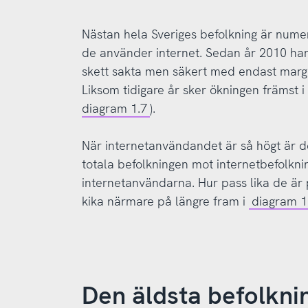
Nästan hela Sveriges befolkning är nume
de använder internet. Sedan år 2010 ha
skett sakta men säkert med endast margine
Liksom tidigare år sker ökningen främst 
diagram 1.7
).
När internetanvändandet är så högt är de
totala befolkningen mot internetbefolknin
internetanvändarna. Hur pass lika de är
kika närmare på längre fram i
diagram 1
Den äldsta befolkning