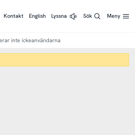
Kontakt
English
Lyssna
Sök
Meny
Lyssna
på
sidans
text
med
serar inte ickeanvändarna
Readspeaker