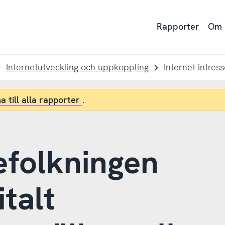
Rapporter
Om
Internetutveckling och uppkoppling
Internet intres
a till alla rapporter
.
efolkningen
italt