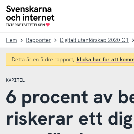
Till
Till
navigation
innehåll
To
startpage
Hem
Rapporter
Digitalt utanförskap 2020 Q1
Detta är en äldre rapport,
klicka här för att komm
KAPITEL 1
6 procent av b
riskerar ett dig