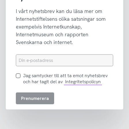
I vårt nyhetsbrev kan du läsa mer om
Internetstiftelsens olika satsningar som
exempelvis Internetkunskap,
Internetmuseum och rapporten
Svenskarna och internet.
Din
e-
postadress
Jag
Jag samtycker till att ta emot nyhetsbrev
samtycker
och har tagit del av
Integritetspolicyn
till
att
Prenumerera
ta
emot
nyhetsbrev
och
har