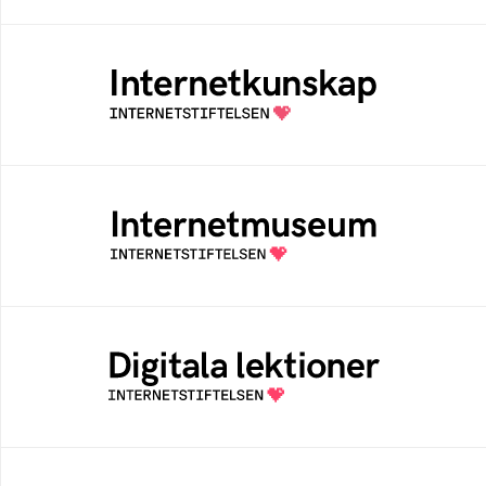
Internetkunskap
Samlad kunskap som hjälper dig att bli en
säker och medveten internetanvändare
Internetmuseum
Ett digitalt museum som byggts, och kureras
av Internetstiftelsen
Digitala lektioner
Öppen digital lärresurs med färdiga lektioner
för alla stadier i grundskolan
Bredbandskollen