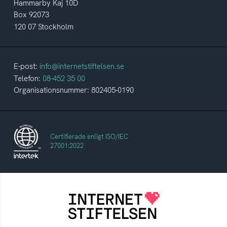
Hammarby Kaj 10D
Box 92073
120 07 Stockholm
E-post:
info@internetstiftelsen.se
Telefon:
08-452 35 00
Organisationsnummer: 802405-0190
Certifierade enligt ISO/IEC
27001:2022
Internetstiftelsen
Internetstiftelsen verkar för ett internet som
bidrar positivt till människan och samhället