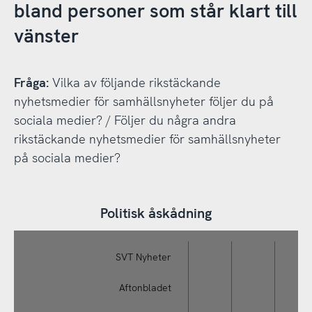
bland personer som står klart till
vänster
Fråga:
Vilka av följande rikstäckande
nyhetsmedier för samhällsnyheter följer du på
sociala medier? / Följer du några andra
rikstäckande nyhetsmedier för samhällsnyheter
på sociala medier?
Politisk åskådning
Politisk åskådning
Diagram 4.3, Bas: Internetanvändare 12+ år, År 2024 (Studie 1) F
svenskarnaochinternet.se CC0
Fråga: Vilka av följande rikstäckande nyhetsmedier för sa
SVT Nyheter
placera dig själv på en politisk vänster-högerskala? Klart till vän
andra rikstäckande nyhetsmedier för samhällsnyheter på
eller höger, Något till höger, Klart till höger
Aftonbladet