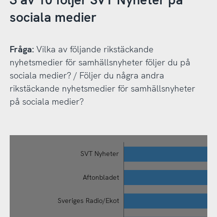
sociala medier
Fråga:
Vilka av följande rikstäckande
nyhetsmedier för samhällsnyheter följer du på
sociala medier? / Följer du några andra
rikstäckande nyhetsmedier för samhällsnyheter
på sociala medier?
Diagram 4.2a, Bas: Internetanvändare 12+ år, År 2024 (Studie 1)
svenskarnaochinternet.se CC0
Fråga: Vilka av följande rikstäckande nyhetsmedier för s
SVT Nyheter
samhällsnyheter på sociala medier?
Aftonbladet
Sveriges Radio/Ekot