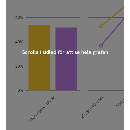
60%
100%
40%
Scrolla i sidled för att se hela grafen
20%
0%
Internetanv. 12+ år
20-/30-/40-talist
50-talist
L