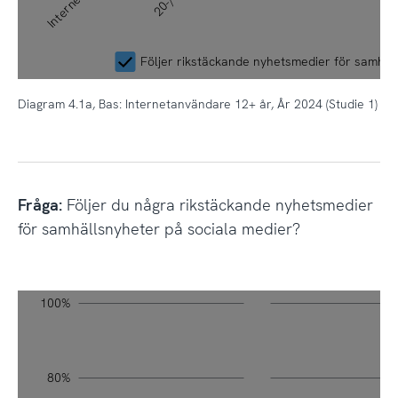
Följer rikstäckande nyhetsmedier för samhäl
Diagram 4.1a, Bas: Internetanvändare 12+ år, År 2024 (Studie 1)
Fråga:
Följer du några rikstäckande nyhetsmedier
för samhällsnyheter på sociala medier?
Diagram 4.1b, Bas: Internetanvändare 12+ år, År 2024 (Studie 1)
svenskarnaochinternet.se CC0
20%
10%
-20%
-10%
90%
70%
50%
30%
100%
L
Fråga: Följer du några rikstäckande nyhetsmedier för sa
80%