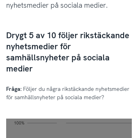
nyhetsmedier på sociala medier.
Drygt 5 av 10 följer rikstäckande
nyhetsmedier för
samhällsnyheter på sociala
medier
Fråga:
Följer du några rikstäckande nyhetsmedier
för samhällsnyheter på sociala medier?
Diagram 4.1a, Bas: Internetanvändare 12+ år, År 2024
svenskarnaochinternet.se CC0
20%
-20%
-10%
-20%
-40%
10%
20%
0%
100%
L
(Studie 1)
Fråga: Följer du några rikstäckande nyhetsmedier för sa
sociala medier?