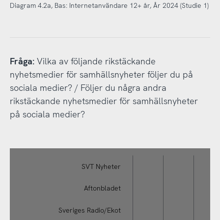
Diagram 4.2a, Bas: Internetanvändare 12+ år, År 2024 (Studie 1)
Fråga:
Vilka av följande rikstäckande
nyhetsmedier för samhällsnyheter följer du på
sociala medier? / Följer du några andra
rikstäckande nyhetsmedier för samhällsnyheter
på sociala medier?
Diagram 4.2b, Bas: Internetanvändare 12+ år, År 2024 (Studie 1)
svenskarnaochinternet.se CC0
Fråga: Vilka av följande rikstäckande nyhetsmedier för sa
SVT Nyheter
andra rikstäckande nyhetsmedier för samhällsnyheter på
Aftonbladet
Sveriges Radio/Ekot