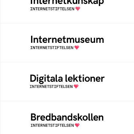
Samlad kunskap som hjälper dig att bli en
säker och medveten internetanvändare
Internetmuseum
Ett digitalt museum som byggts, och kureras
av Internetstiftelsen
Digitala lektioner
Öppen digital lärresurs med färdiga lektioner
för alla stadier i grundskolan
Bredbandskollen
Bredbandskollen är ett oberoende
konsumentverktyg som drivs av
Internetstiftelsen