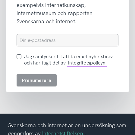
exempelvis Internetkunskap,
Internetmuseum och rapporten
Svenskarna och internet.
Din
e-
postadress
Jag
Jag samtycker till att ta emot nyhetsbrev
samtycker
och har tagit del av
Integritetspolicyn
till
att
Prenumerera
ta
emot
nyhetsbrev
och
har
tagit
del
Svenskarna och internet är en undersökning som
av
genomförs av
Internetstiftelsen
.