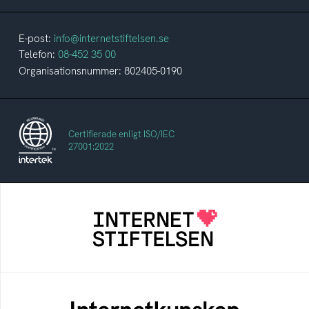
E-post:
info@internetstiftelsen.se
Telefon:
08-452 35 00
Organisationsnummer: 802405-0190
Certifierade enligt ISO/IEC
27001:2022
Internetstiftelsen
Internetstiftelsen verkar för ett internet som
bidrar positivt till människan och samhället
Internetkunskap