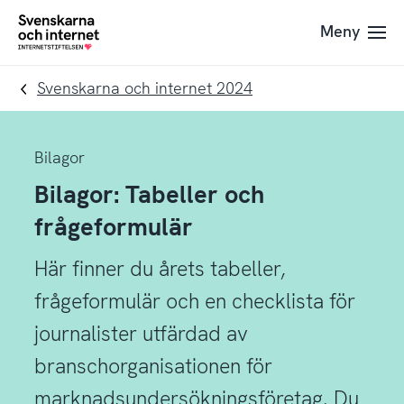
Till
Till
Meny
navigation
innehåll
To
startpage
Svenskarna och internet 2024
Bilagor
Bilagor: Tabeller och
frågeformulär
Här finner du årets tabeller,
frågeformulär och en checklista för
journalister utfärdad av
branschorganisationen för
marknadsundersökningsföretag. Du