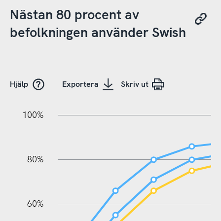
Nästan 80 procent av
befolkningen använder Swish
Hjälp
Exportera
Skriv ut
20%
10%
20%
10%
20%
10%
20%
0%
100%
80%
60%