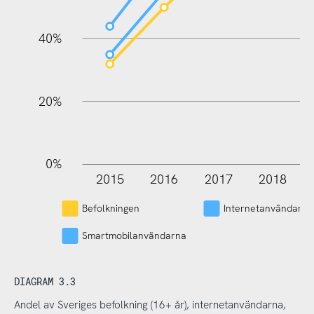
100%
40%
20%
0%
2015
2016
2017
2018
L
Befolkningen
Internetanvändarna
Smartmobilanvändarna
DIAGRAM 3.3
Andel av Sveriges befolkning (16+ år), internetanvändarna,