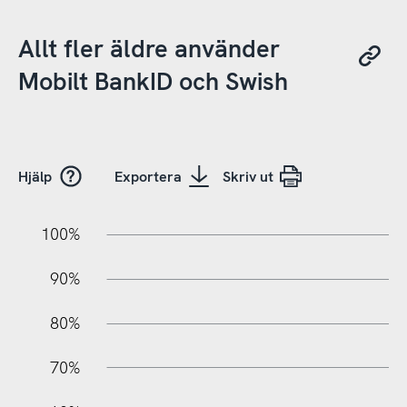
Allt fler äldre använder
Mobilt BankID och Swish
Hjälp
Exportera
Skriv ut
10%
10%
20%
100%
90%
80%
70%