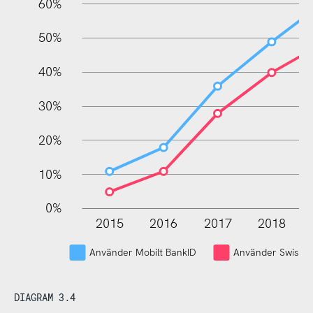
60%
100%
50%
40%
30%
20%
10%
0%
2015
2016
2017
2018
L
Använder Mobilt BankID
Använder Swish
DIAGRAM 3.4