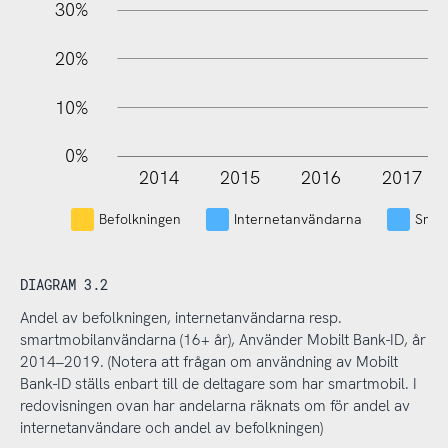
30%
20%
10%
0%
2014
2015
2016
2017
L
Befolkningen
Internetanvändarna
Smar
DIAGRAM 3.2
Andel av befolkningen, internetanvändarna resp.
smartmobilanvändarna (16+ år), Använder Mobilt Bank-ID, år
2014–2019. (Notera att frågan om användning av Mobilt
Bank-ID ställs enbart till de deltagare som har smartmobil. I
redovisningen ovan har andelarna räknats om för andel av
internetanvändare och andel av befolkningen)