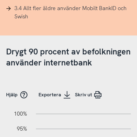
3.4 Allt fler äldre använder Mobilt BankID och
Swish
Drygt 90 procent av befolkningen
använder internetbank
Hjälp
Exportera
Skriv ut
05%
45%
40%
100%
95%