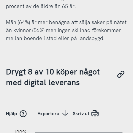
procent av de äldre än 65 år.
Män (64%) är mer benägna att sälja saker på nätet
än kvinnor (56%) men ingen skillnad förekommer
mellan boende i stad eller på landsbygd.
Drygt 8 av 10 köper något
med digital leverans
Hjälp
Exportera
Skriv ut
10%
10%
20%
100%