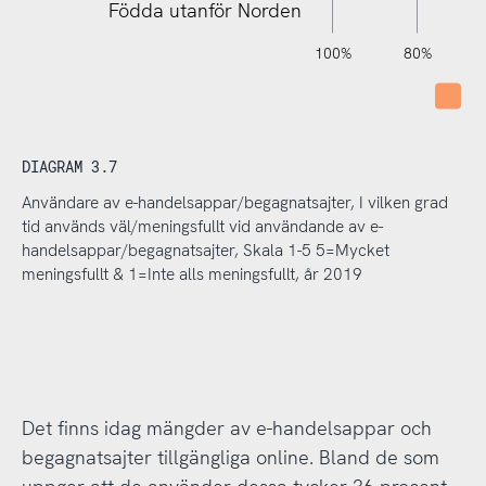
Födda utanför Norden
120%
140%
-40%
-20%
100%
80%
Int
DIAGRAM 3.7
Användare av e-handelsappar/begagnatsajter, I vilken grad
tid används väl/meningsfullt vid användande av e-
handelsappar/begagnatsajter, Skala 1-5 5=Mycket
meningsfullt & 1=Inte alls meningsfullt, år 2019
Det finns idag mängder av e-handelsappar och
begagnatsajter tillgängliga online. Bland de som