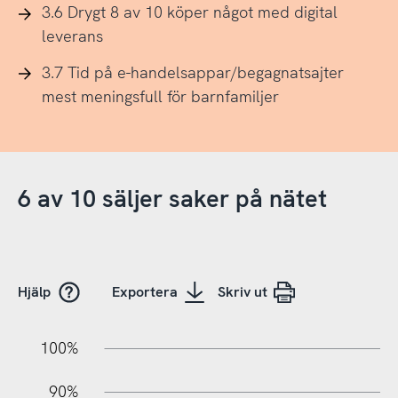
3.6 Drygt 8 av 10 köper något med digital
leverans
3.7 Tid på e-handelsappar/begagnatsajter
mest meningsfull för barnfamiljer
6 av 10 säljer saker på nätet
Hjälp
Exportera
Skriv ut
10%
10%
20%
100%
90%