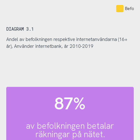
Befolkn
DIAGRAM 3.1
Andel av befolkningen respektive internetanvändarna (16+
år), Använder internetbank, år 2010-2019
87%
av befolkningen betalar
räkningar på nätet.