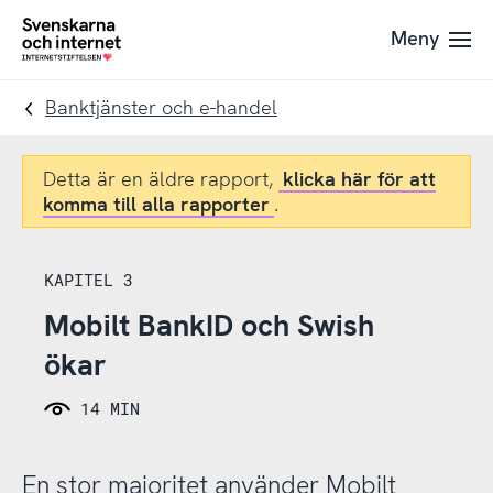
Till
Till
Meny
navigation
innehåll
To
startpage
Banktjänster och e-handel
Detta är en äldre rapport,
klicka här för att
komma till alla rapporter
.
KAPITEL 3
Mobilt BankID och Swish
ökar
14 MIN
En stor majoritet använder Mobilt