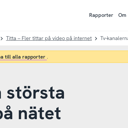
Rapporter
Om
Titta – Fler tittar på video på internet
Tv-kanalerna
a till alla rapporter
.
 största
på nätet