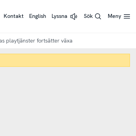
Kontakt
English
Lyssna
Sök
Meny
Lyssna
på
sidans
text
med
s playtjänster fortsätter växa
Readspeaker