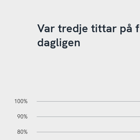
Var tredje tittar på 
dagligen
10%
10%
20%
100%
90%
80%