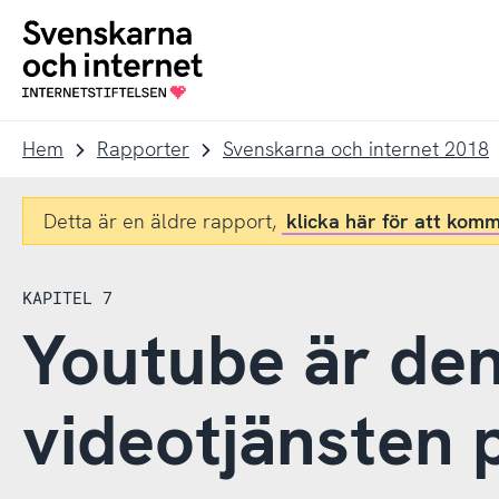
Till
Till
navigation
innehåll
To
startpage
Hem
Rapporter
Svenskarna och internet 2018
Detta är en äldre rapport,
klicka här för att komm
KAPITEL 7
Youtube är den
videotjänsten 