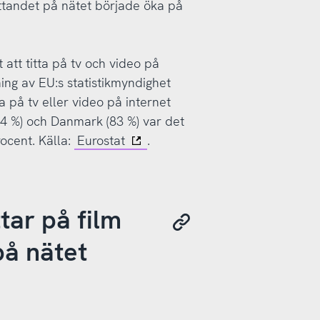
ttandet på nätet började öka på
att titta på tv och video på
ning av EU:s statistikmyndighet
 på tv eller video på internet
84 %) och Danmark (83 %) var det
ocent. Källa:
Eurostat
.
tar på film
på nätet