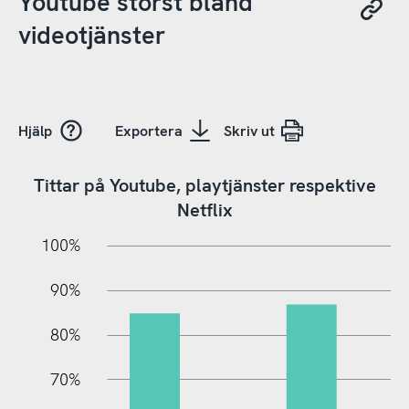
Youtube störst bland
videotjänster
Hjälp
Exportera
Skriv ut
Tittar på Youtube, playtjänster respektive
Netflix
10%
20%
10%
100%
90%
80%
70%