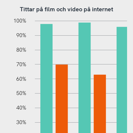
Tittar på film och video på internet
10%
20%
10%
100%
90%
80%
70%
60%
10%
50%
40%
30%