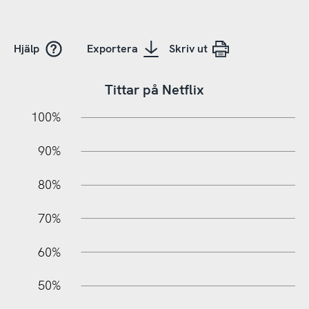
Hjälp
Exportera
Skriv ut
Tittar på Netflix
10%
10%
20%
100%
90%
80%
70%
60%
100%
50%