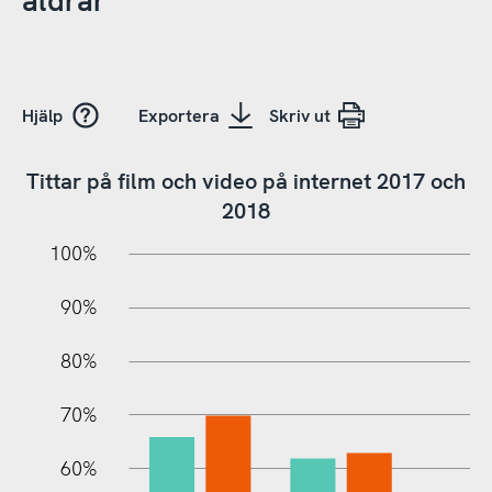
åldrar
Hjälp
Exportera
Skriv ut
Tittar på film och video på internet 2017 och
2018
10%
20%
10%
100%
90%
80%
70%
60%