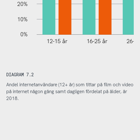
20%
10%
0%
12-15 år
16-25 år
26-35
DIAGRAM 7.2
Andel internetanvändare (12+ år) som tittar på film och video
på internet någon gång samt dagligen fördelat på ålder, år
2018.