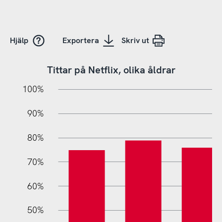
Hjälp
Exportera
Skriv ut
Tittar på Netflix, olika åldrar
10%
10%
20%
100%
90%
80%
70%
60%
50%
L