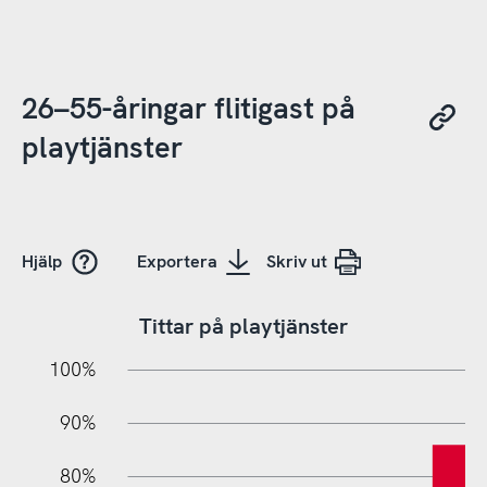
26–55-åringar flitigast på
playtjänster
Hjälp
Exportera
Skriv ut
Tittar på playtjänster
10%
20%
10%
100%
90%
80%