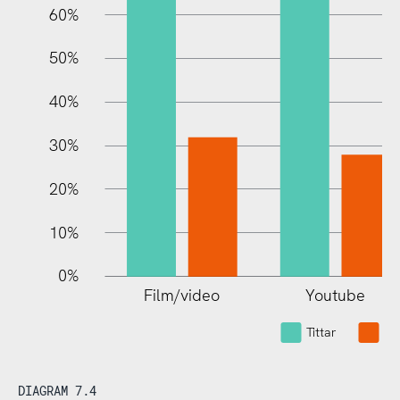
60%
10%
50%
40%
30%
20%
10%
0%
Film/video
Youtube
Tittar
Tit
DIAGRAM 7.4