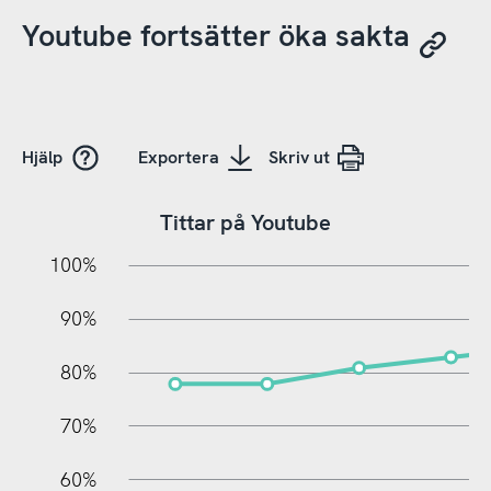
Youtube fortsätter öka sakta
Hjälp
Exportera
Skriv ut
Tittar på Youtube
10%
10%
20%
100%
90%
80%
70%
60%