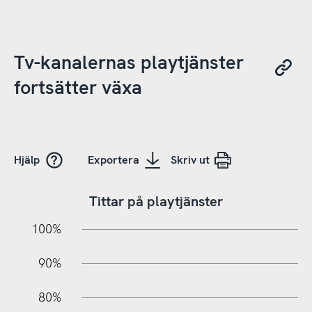
Tv-kanalernas playtjänster
fortsätter växa
Hjälp
Exportera
Skriv ut
Tittar på playtjänster
10%
20%
10%
100%
90%
80%