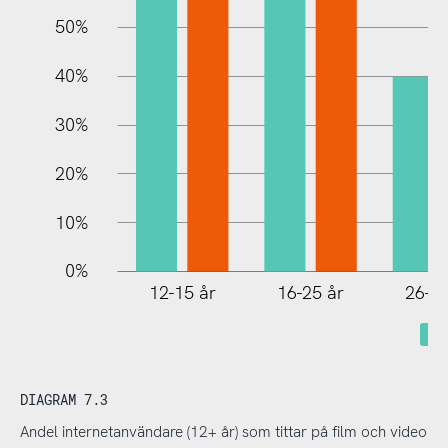
10%
50%
40%
30%
20%
10%
0%
12-15 år
16-25 år
26-35
DIAGRAM 7.3
Andel internetanvändare (12+ år) som tittar på film och video