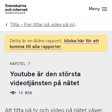
Till
Till
Meny
navigation
innehåll
To
startpage
Titta – Fler tittar på video på internet
Detta är en äldre rapport,
klicka här för att
komma till alla rapporter
.
KAPITEL 7
Youtube är den största
videotjänsten på nätet
19 MIN
Att titta på tv och video på nätet växer.