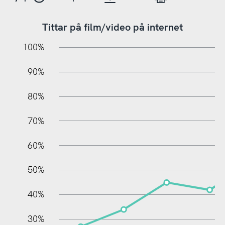
Tittar på film/video på internet
10%
10%
20%
100%
90%
80%
70%
60%
100%
50%
40%
30%