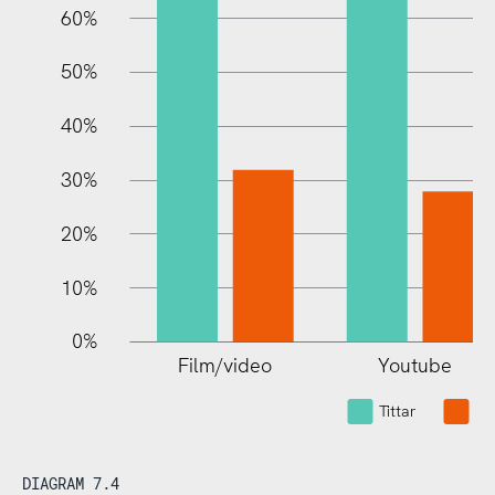
60%
10%
50%
40%
30%
20%
10%
0%
Film/video
Youtube
Tittar
Tit
DIAGRAM 7.4