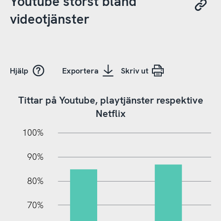
Youtube störst bland
videotjänster
Hjälp
Exportera
Skriv ut
Tittar på Youtube, playtjänster respektive
Netflix
10%
20%
10%
100%
90%
80%
70%