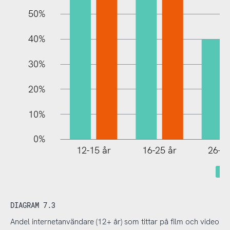
10%
50%
40%
30%
20%
10%
0%
12-15 år
16-25 år
26-35
DIAGRAM 7.3
Andel internetanvändare (12+ år) som tittar på film och video