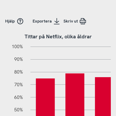
Hjälp
Exportera
Skriv ut
Tittar på Netflix, olika åldrar
10%
20%
10%
100%
90%
80%
70%
60%
10%
50%