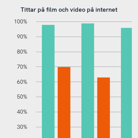
Tittar på film och video på internet
10%
20%
10%
100%
90%
80%
70%
60%
10%
50%
40%
30%