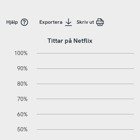
Hjälp
Exportera
Skriv ut
Tittar på Netflix
10%
20%
10%
100%
90%
80%
70%
60%
10%
50%