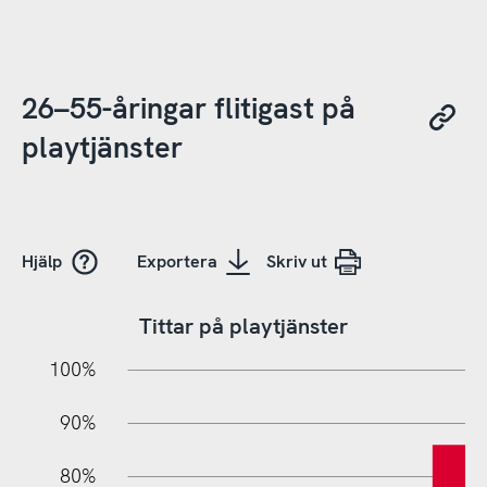
26–55-åringar flitigast på
playtjänster
Hjälp
Exportera
Skriv ut
Tittar på playtjänster
10%
20%
10%
100%
90%
80%