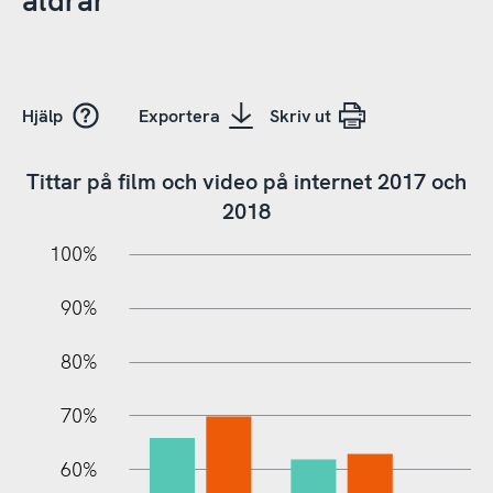
åldrar
Hjälp
Exportera
Skriv ut
Tittar på film och video på internet 2017 och
2018
10%
20%
10%
100%
90%
80%
70%
60%