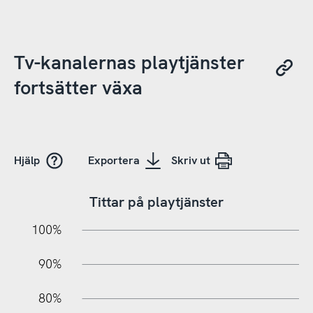
Tv-kanalernas playtjänster
fortsätter växa
Hjälp
Exportera
Skriv ut
Tittar på playtjänster
10%
20%
10%
100%
90%
80%