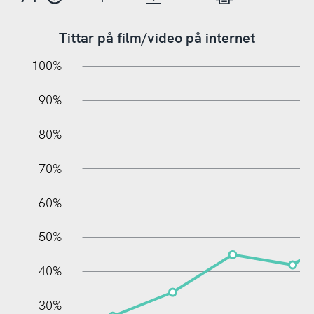
Tittar på film/video på internet
10%
10%
20%
100%
90%
80%
70%
60%
100%
50%
40%
30%