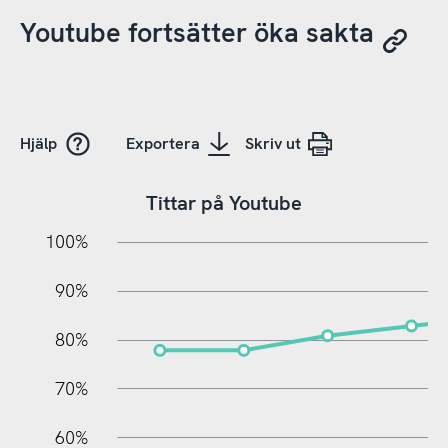
Youtube fortsätter öka sakta
Hjälp
Exportera
Skriv ut
Tittar på Youtube
10%
10%
20%
100%
90%
80%
70%
60%