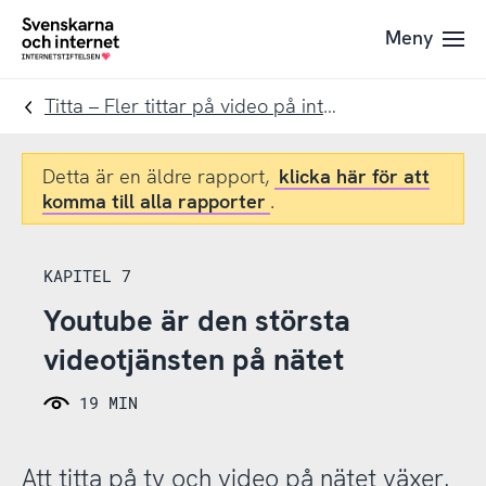
Till
Till
Meny
navigation
innehåll
To
startpage
Titta – Fler tittar på video på internet
Detta är en äldre rapport,
klicka här för att
komma till alla rapporter
.
KAPITEL 7
Youtube är den största
videotjänsten på nätet
19 MIN
Att titta på tv och video på nätet växer.