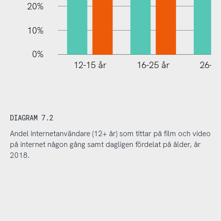
20%
10%
0%
12-15 år
16-25 år
26-35
DIAGRAM 7.2
Andel internetanvändare (12+ år) som tittar på film och video
på internet någon gång samt dagligen fördelat på ålder, år
2018.