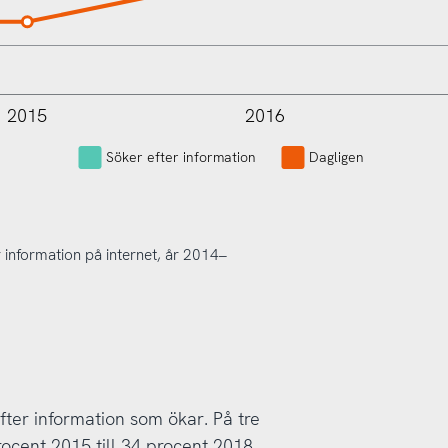
2015
2016
L
Söker efter information
Dagligen
 information på internet, år 2014–
fter information som ökar. På tre
ocent 2015 till 34 procent 2018.