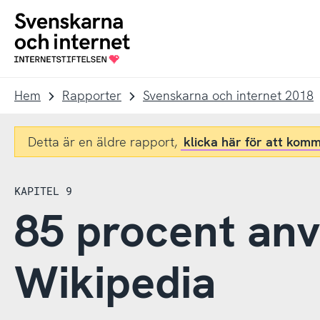
Till
Till
navigation
innehåll
To
startpage
Hem
Rapporter
Svenskarna och internet 2018
Detta är en äldre rapport,
klicka här för att komm
KAPITEL 9
85 procent an
Wikipedia