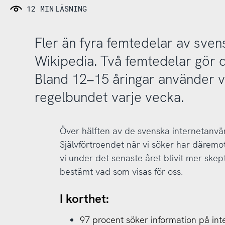
12 MIN
LÄSNING
Fler än fyra femtedelar av sve
Wikipedia. Två femtedelar gör d
Bland 12–15 åringar använder 
regelbundet varje vecka.
Över hälften av de svenska internetanvä
Självförtroendet när vi söker har däremo
vi under det senaste året blivit mer skept
bestämt vad som visas för oss.
I korthet:
97 procent söker information på int