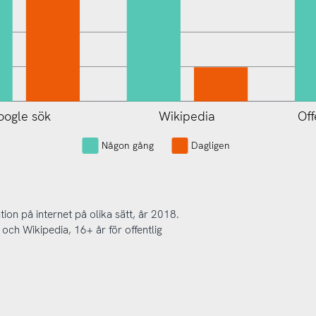
oogle sök
Wikipedia
Off
L
Någon gång
Dagligen
ion på internet på olika sätt, år 2018.
 och Wikipedia, 16+ år för offentlig