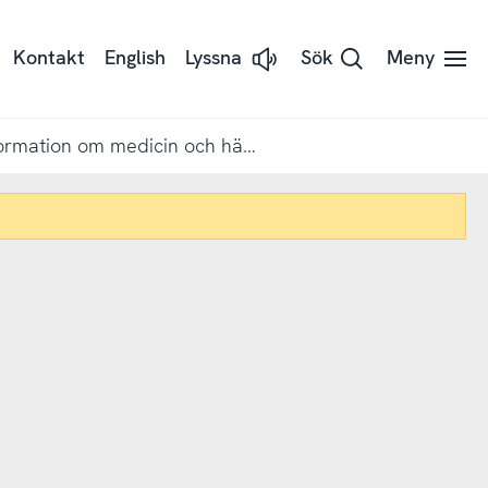
Kontakt
English
Lyssna
Sök
Meny
Lyssna
på
sidans
text
med
88 procent letar information om medicin och hälsa på nätet
Readspeaker