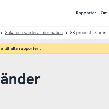
Rapporter
Om
Söka och värdera information
a till alla rapporter
.
vänder