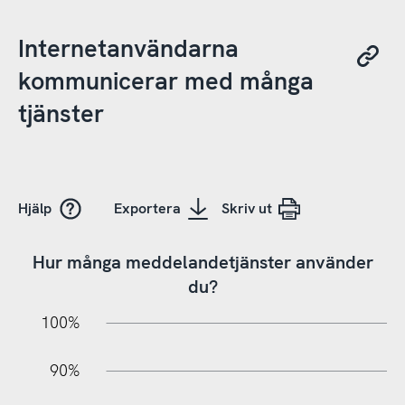
Internetanvändarna
kommunicerar med många
tjänster
Hjälp
Exportera
Skriv ut
Hur många meddelandetjänster använder
du?
10%
10%
20%
100%
90%