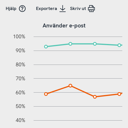
Hjälp
Exportera
Skriv ut
Använder e-post
10%
20%
10%
100%
90%
80%
70%
60%
10%
50%
40%