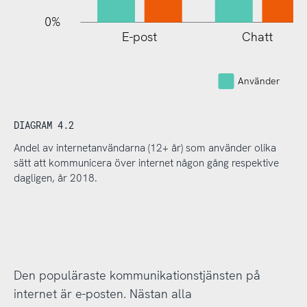
0%
E-post
Chatt
Telefo
interne
Använder
DIAGRAM 4.2
Andel av internetanvändarna (12+ år) som använder olika
sätt att kommunicera över internet någon gång respektive
dagligen, år 2018.
Den populäraste kommunikationstjänsten på
internet är e-posten. Nästan alla