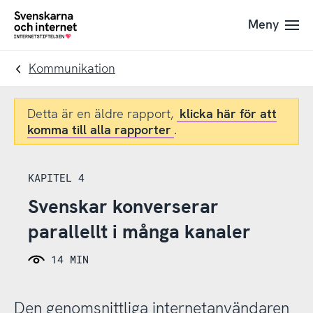
Till
Till
Meny
navigation
innehåll
To
startpage
Kommunikation
Detta är en äldre rapport,
klicka här för att
komma till alla rapporter
.
KAPITEL 4
Svenskar konverserar
parallellt i många kanaler
14 MIN
Den genomsnittliga internetanvändaren