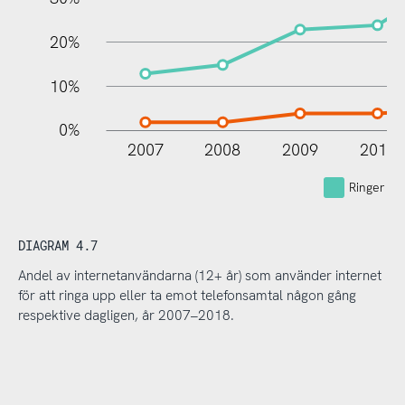
20%
10%
0%
2007
2008
2009
2010
Ringer up
DIAGRAM 4.7
Andel av internetanvändarna (12+ år) som använder internet
för att ringa upp eller ta emot telefonsamtal någon gång
respektive dagligen, år 2007–2018.