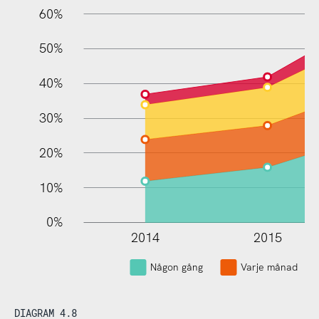
60%
100%
50%
40%
30%
20%
10%
0%
2014
2015
Någon gång
Varje månad
DIAGRAM 4.8