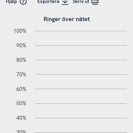
Hjälp
Exportera
Skriv ut
Ringer över nätet
10%
10%
20%
100%
90%
80%
70%
60%
100%
50%
40%
30%