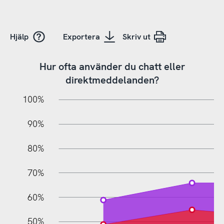
Hjälp
Exportera
Skriv ut
Hur ofta använder du chatt eller
direktmeddelanden?
10%
20%
10%
100%
90%
80%
70%
60%
10%
50%