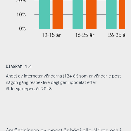
20%
10%
0%
12-15 år
16-25 år
26-35 år
DIAGRAM 4.4
Andel av internetanvändarna (12+ år) som använder e-post
någon gång respektive dagligen uppdelat efter
åldersgrupper, år 2018.
Användningen av e-post är hög i alla åldrar, och i