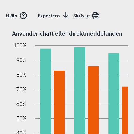
Hjälp
Exportera
Skriv ut
Använder chatt eller direktmeddelanden
10%
10%
20%
100%
90%
80%
70%
60%
100%
50%
40%