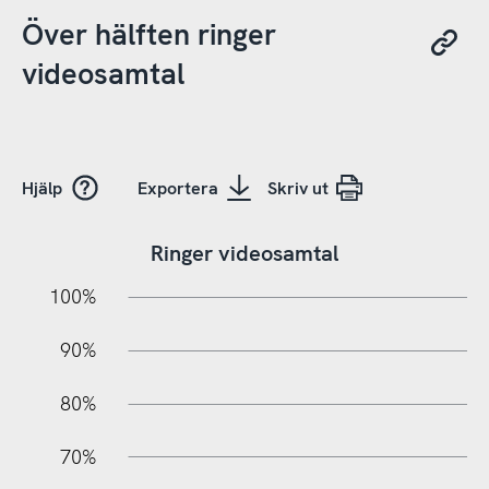
Över hälften ringer
videosamtal
Hjälp
Exportera
Skriv ut
Ringer videosamtal
10%
10%
20%
100%
90%
80%
70%