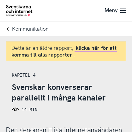
Till
Till
Meny
navigation
innehåll
To
startpage
Kommunikation
Detta är en äldre rapport,
klicka här för att
komma till alla rapporter
.
KAPITEL 4
Svenskar konverserar
parallellt i många kanaler
14 MIN
Den genomsnittliga internetanvändaren