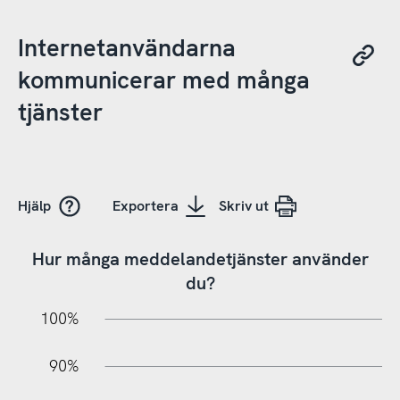
Internetanvändarna
kommunicerar med många
tjänster
Hjälp
Exportera
Skriv ut
Hur många meddelandetjänster använder
du?
10%
10%
20%
100%
90%