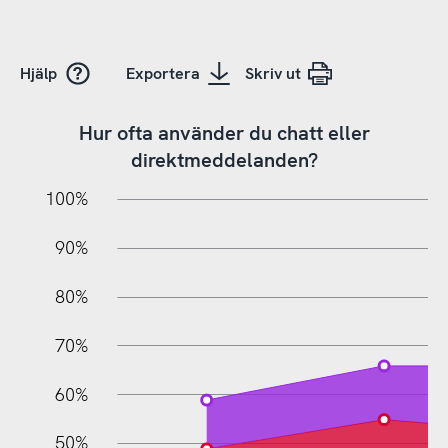
Hjälp
Exportera
Skriv ut
Hur ofta använder du chatt eller
direktmeddelanden?
10%
20%
10%
100%
90%
80%
70%
60%
10%
50%