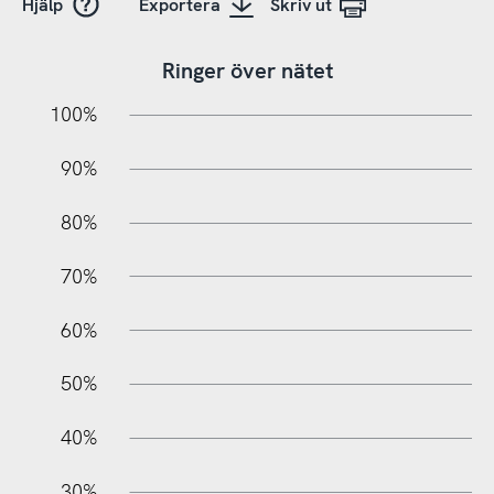
Hjälp
Exportera
Skriv ut
Ringer över nätet
10%
20%
10%
100%
90%
80%
70%
60%
10%
50%
40%
30%