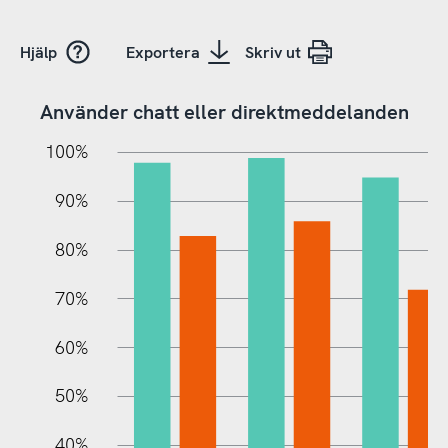
Hjälp
Exportera
Skriv ut
Använder chatt eller direktmeddelanden
10%
20%
10%
100%
90%
80%
70%
60%
10%
50%
40%