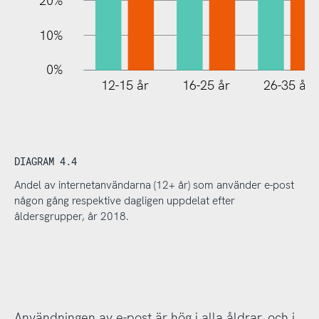
20%
10%
0%
12-15 år
16-25 år
26-35 år
DIAGRAM 4.4
Andel av internetanvändarna (12+ år) som använder e-post
någon gång respektive dagligen uppdelat efter
åldersgrupper, år 2018.
Användningen av e-post är hög i alla åldrar, och i