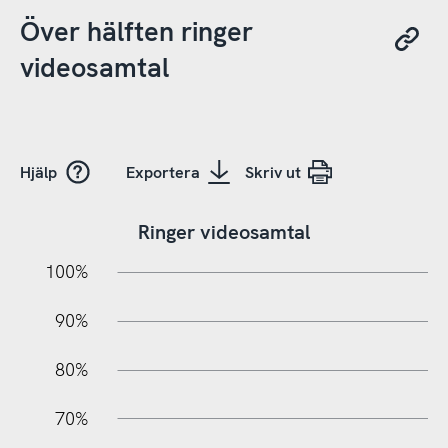
Över hälften ringer
videosamtal
Hjälp
Exportera
Skriv ut
Ringer videosamtal
10%
20%
10%
100%
90%
80%
70%