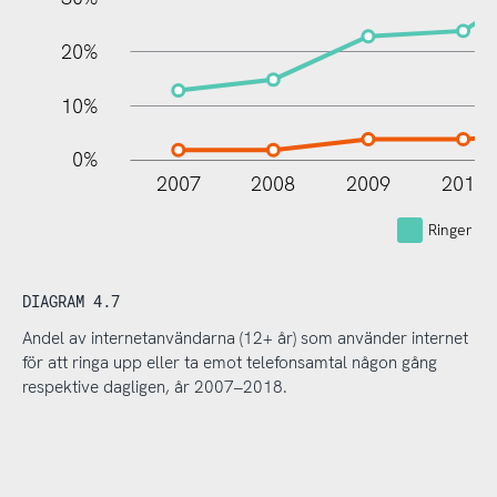
20%
10%
0%
2007
2008
2009
2010
Ringer up
DIAGRAM 4.7
Andel av internetanvändarna (12+ år) som använder internet
för att ringa upp eller ta emot telefonsamtal någon gång
respektive dagligen, år 2007–2018.