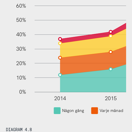
60%
10%
50%
40%
30%
20%
10%
0%
2014
2015
Någon gång
Varje månad
DIAGRAM 4.8