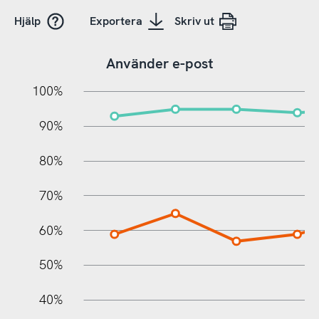
Hjälp
Exportera
Skriv ut
Använder e-post
10%
20%
10%
100%
90%
80%
70%
60%
10%
50%
40%