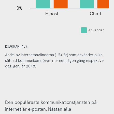
0%
E-post
Chatt
Telefo
interne
Använder
DIAGRAM 4.2
Andel av internetanvändarna (12+ år) som använder olika
sätt att kommunicera över internet någon gång respektive
dagligen, år 2018.
Den populäraste kommunikationstjänsten på
internet är e-posten. Nästan alla