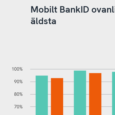
Mobilt BankID ovanl
äldsta
10%
20%
10%
100%
90%
80%
70%