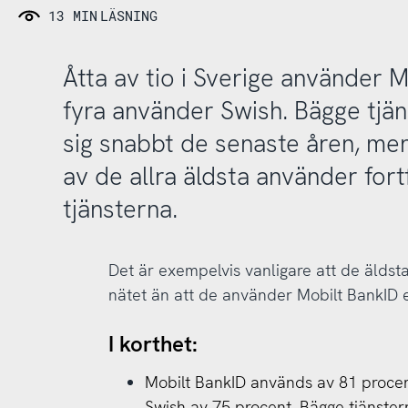
13 MIN
LÄSNING
Åtta av tio i Sverige använder M
fyra använder Swish. Bägge tjän
sig snabbt de senaste åren, men
av de allra äldsta använder fort
tjänsterna.
Det är exempelvis vanligare att de äldst
nätet än att de använder Mobilt BankID e
I korthet:
Mobilt BankID används av 81 procen
Swish av 75 procent. Bägge tjänster