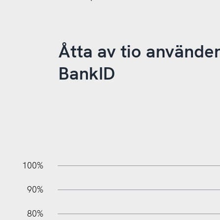
Åtta av tio använde
BankID
10%
10%
20%
100%
90%
80%