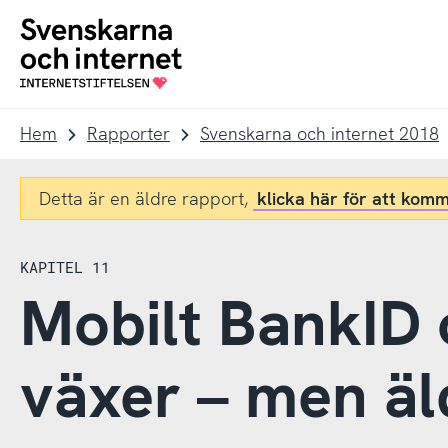
Till
Till
navigation
innehåll
To
startpage
Hem
Rapporter
Svenskarna och internet 2018
Detta är en äldre rapport,
klicka här för att komm
KAPITEL 11
Mobilt BankID 
växer – men äld