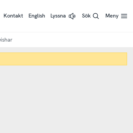
Kontakt
English
Lyssna
Sök
Meny
Lyssna
på
sidans
text
med
wishar
Readspeaker