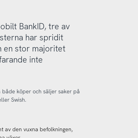
obilt BankID, tre av
sterna har spridit
 en stor majoritet
farande inte
a både köper och säljer saker på
ller Swish.
t av den vuxna befolkningen,
na växer.