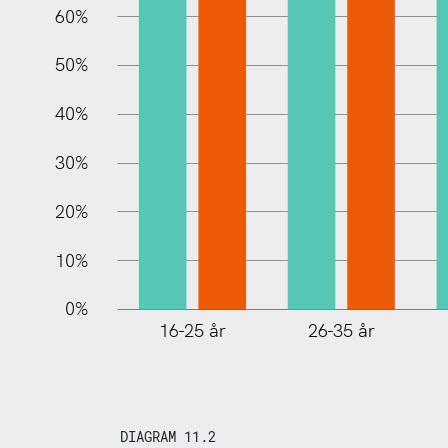
60%
10%
50%
40%
30%
20%
10%
0%
16-25 år
26-35 år
DIAGRAM 11.2