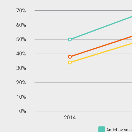
70%
60%
100%
50%
40%
30%
20%
10%
0%
2014
Andel av sma