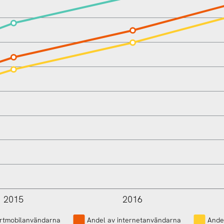
2015
2016
L
rtmobilanvändarna
Andel av internetanvändarna
Ande