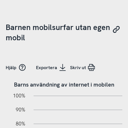
Barnen mobilsurfar utan egen
mobil
Hjälp
Exportera
Skriv ut
Barns användning av internet i mobilen
10%
20%
10%
100%
90%
80%