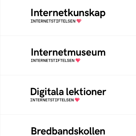
Internetkunskap
Samlad kunskap som hjälper dig att bli en
säker och medveten internetanvändare
Internetmuseum
Ett digitalt museum som byggts, och kureras
av Internetstiftelsen
Digitala lektioner
Öppen digital lärresurs med färdiga lektioner
för alla stadier i grundskolan
Bredbandskollen
Bredbandskollen är ett oberoende
konsumentverktyg som drivs av