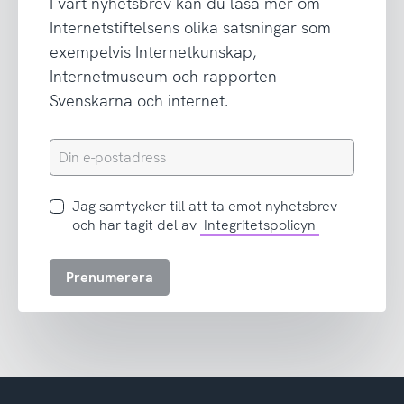
I vårt nyhetsbrev kan du läsa mer om
Internetstiftelsens olika satsningar som
exempelvis Internetkunskap,
Internetmuseum och rapporten
Svenskarna och internet.
Din
e-
postadress
Jag
Jag samtycker till att ta emot nyhetsbrev
samtycker
och har tagit del av
Integritetspolicyn
till
att
Prenumerera
ta
emot
nyhetsbrev
och
har
tagit