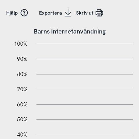
Hjälp
Exportera
Skriv ut
Barns internetanvändning
10%
10%
20%
100%
90%
80%
70%
60%
100%
50%
40%