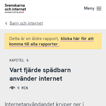
Till
Till
Meny
navigation
innehåll
To
startpage
Barn och internet
Detta är en äldre rapport,
klicka här för att
komma till alla rapporter
.
KAPITEL 6
Vart fjärde spädbarn
använder internet
9 MIN
Internetanvändandet kryper ner i