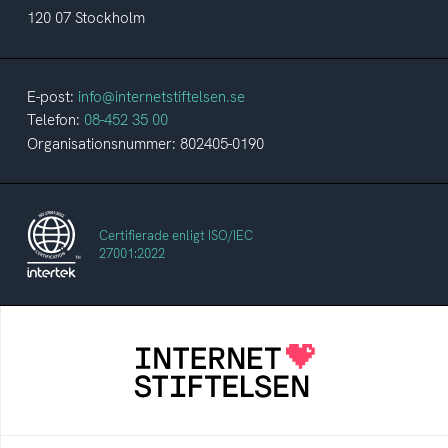
120 07 Stockholm
E-post:
info@internetstiftelsen.se
Telefon:
08-452 35 00
Organisationsnummer: 802405-0190
Certifierade enligt ISO/IEC
27001:2022
Internetstiftelsen
Internetstiftelsen verkar för ett internet som
bidrar positivt till människan och samhället