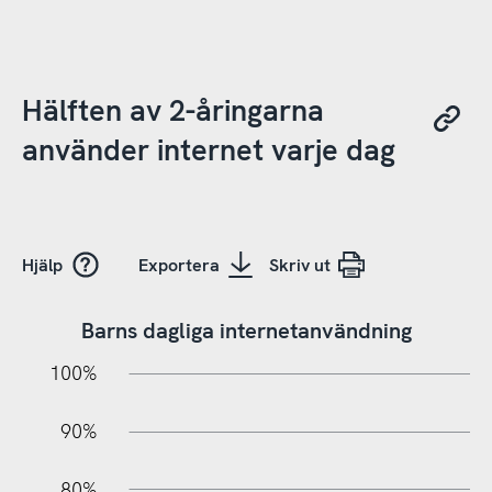
Hälften av 2-åringarna
använder internet varje dag
Hjälp
Exportera
Skriv ut
Barns dagliga internetanvändning
10%
20%
10%
100%
90%
80%