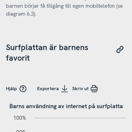
barnen börjar få tillgång till egen mobiltelefon (se
diagram 6.3).
Surfplattan är barnens
favorit
Hjälp
Exportera
Skriv ut
Barns användning av internet på surfplatta
10%
20%
10%
100%