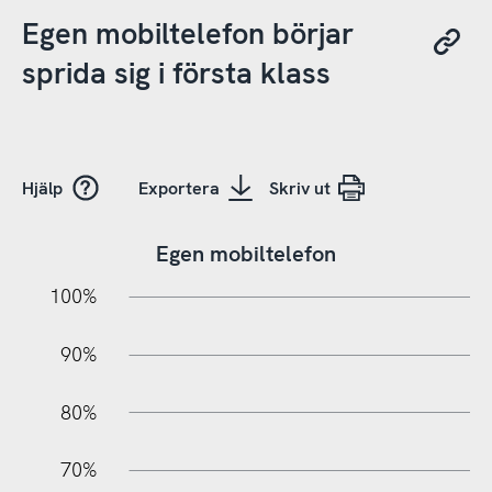
Egen mobiltelefon börjar
sprida sig i första klass
Hjälp
Exportera
Skriv ut
Egen mobiltelefon
10%
20%
10%
100%
90%
80%
70%