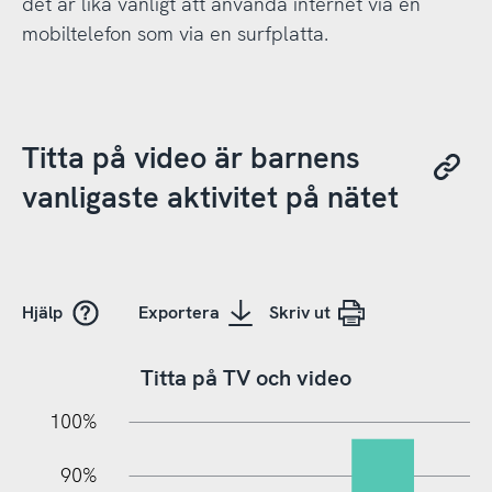
det är lika vanligt att använda internet via en
mobiltelefon som via en surfplatta.
Titta på video är barnens
vanligaste aktivitet på nätet
Hjälp
Exportera
Skriv ut
Titta på TV och video
10%
20%
10%
100%
90%