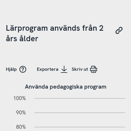
Lärprogram används från 2
års ålder
Hjälp
Exportera
Skriv ut
Använda pedagogiska program
10%
20%
10%
100%
90%
80%