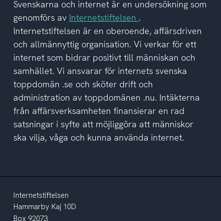
del
Svenskarna och internet är en undersökning som
av
genomförs av
Internetstiftelsen
.
integritetspolicyn
Internetstiftelsen är en oberoende, affärsdriven
och allmännyttig organisation. Vi verkar för ett
internet som bidrar positivt till människan och
samhället. Vi ansvarar för internets svenska
toppdomän .se och sköter drift och
administration av toppdomänen .nu. Intäkterna
från affärsverksamheten finansierar en rad
satsningar i syfte att möjliggöra att människor
ska vilja, våga och kunna använda internet.
Internetstiftelsen
Hammarby Kaj 10D
Box 92073