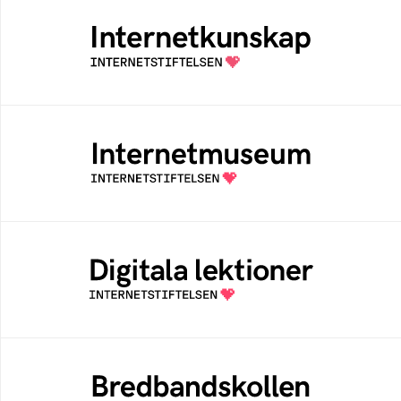
Internetkunskap
Samlad kunskap som hjälper dig att bli en
säker och medveten internetanvändare
Internetmuseum
Ett digitalt museum som byggts, och kureras
av Internetstiftelsen
Digitala lektioner
Öppen digital lärresurs med färdiga lektioner
för alla stadier i grundskolan
Bredbandskollen
Bredbandskollen är ett oberoende
KAPITEL
konsumentverktyg som drivs av