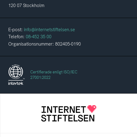
120 07 Stockholm
E-post:
info@internetstiftelsen.se
Telefon:
08-452 35 00
Organisationsnummer: 802405-0190
Certifierade enligt ISO/IEC
27001:2022
Internetstiftelsen
Internetstiftelsen verkar för ett internet som
bidrar positivt till människan och samhället