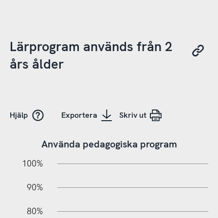
Lärprogram används från 2
års ålder
Hjälp
Exportera
Skriv ut
Använda pedagogiska program
10%
10%
20%
100%
90%
80%