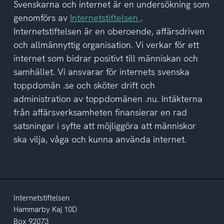
del
Svenskarna och internet är en undersökning som
av
genomförs av
Internetstiftelsen
.
integritetspolicyn
Internetstiftelsen är en oberoende, affärsdriven
och allmännyttig organisation. Vi verkar för ett
internet som bidrar positivt till människan och
samhället. Vi ansvarar för internets svenska
toppdomän .se och sköter drift och
administration av toppdomänen .nu. Intäkterna
från affärsverksamheten finansierar en rad
satsningar i syfte att möjliggöra att människor
ska vilja, våga och kunna använda internet.
Internetstiftelsen
Hammarby Kaj 10D
Box 92073