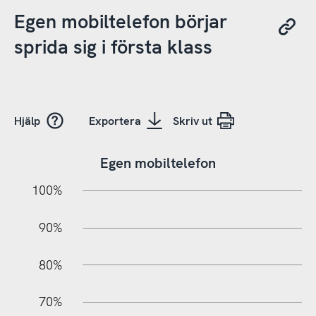
Egen mobiltelefon börjar
sprida sig i första klass
Hjälp
Exportera
Skriv ut
Egen mobiltelefon
10%
20%
10%
100%
90%
80%
70%