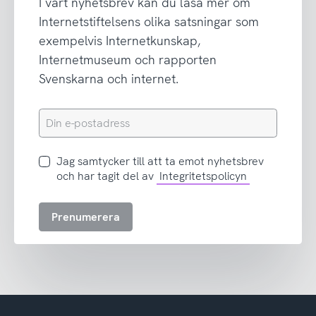
I vårt nyhetsbrev kan du läsa mer om
Internetstiftelsens olika satsningar som
exempelvis Internetkunskap,
Internetmuseum och rapporten
Svenskarna och internet.
Din
e-
postadress
Jag
Jag samtycker till att ta emot nyhetsbrev
samtycker
och har tagit del av
Integritetspolicyn
till
att
Prenumerera
ta
emot
nyhetsbrev
och
har
tagit