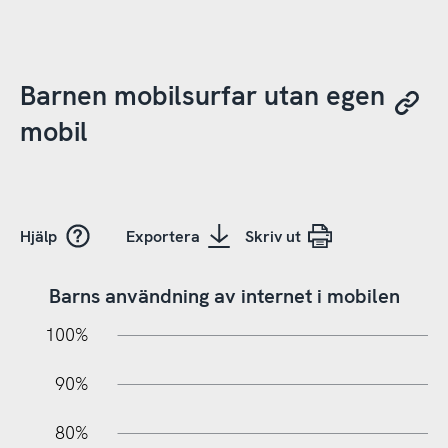
Barnen mobilsurfar utan egen
mobil
Hjälp
Exportera
Skriv ut
Barns användning av internet i mobilen
10%
10%
20%
100%
90%
80%