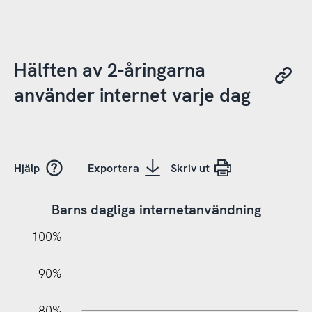
Hälften av 2-åringarna
använder internet varje dag
Hjälp
Exportera
Skriv ut
Barns dagliga internetanvändning
10%
20%
10%
100%
90%
80%