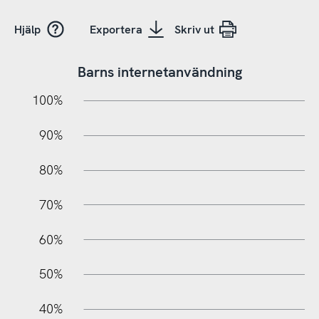
Hjälp
Exportera
Skriv ut
Barns internetanvändning
10%
10%
20%
100%
90%
80%
70%
60%
100%
50%
40%