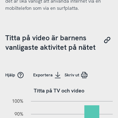
det är lika vanligt att använda internet via en
mobiltelefon som via en surfplatta.
Titta på video är barnens
vanligaste aktivitet på nätet
Hjälp
Exportera
Skriv ut
Titta på TV och video
10%
10%
20%
100%
90%