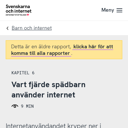
Till
Till
Meny
navigation
innehåll
To
startpage
Barn och internet
Detta är en äldre rapport,
klicka här för att
komma till alla rapporter
.
KAPITEL 6
Vart fjärde spädbarn
använder internet
9 MIN
Internetanvändandet kryper ner i