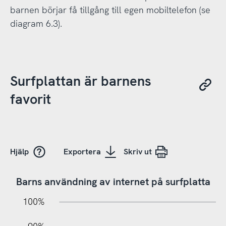
barnen börjar få tillgång till egen mobiltelefon (se
diagram 6.3).
Surfplattan är barnens
favorit
Hjälp
Exportera
Skriv ut
Barns användning av internet på surfplatta
10%
10%
20%
100%