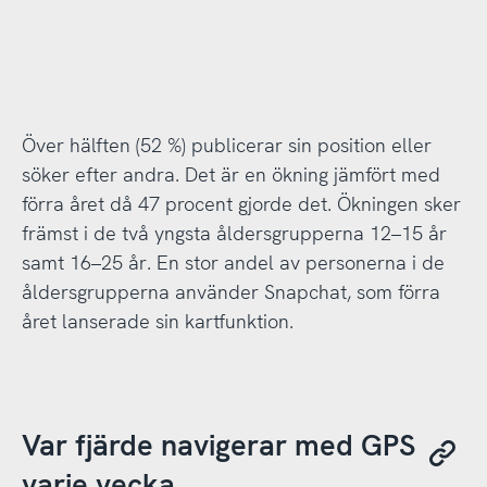
Över hälften (52 %) publicerar sin position eller
söker efter andra. Det är en ökning jämfört med
förra året då 47 procent gjorde det. Ökningen sker
främst i de två yngsta åldersgrupperna 12–15 år
samt 16–25 år. En stor andel av personerna i de
åldersgrupperna använder Snapchat, som förra
året lanserade sin kartfunktion.
Var fjärde navigerar med GPS
varje vecka