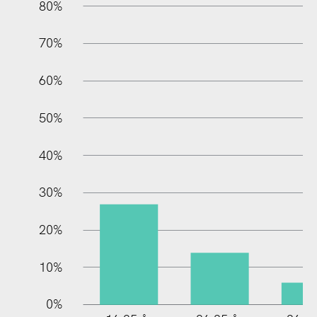
80%
70%
60%
100%
50%
40%
30%
20%
10%
0%