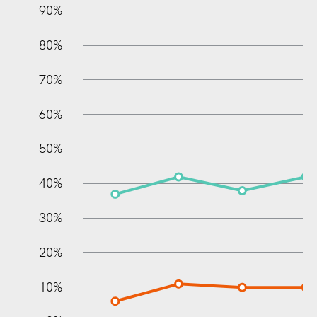
90%
80%
70%
60%
100%
50%
40%
30%
20%
10%