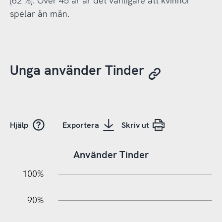
(62 %). Över 45 år är det vanligare att kvinnor
spelar än män.
Unga använder Tinder
Hjälp
Exportera
Skriv ut
Använder Tinder
10%
10%
20%
100%
90%