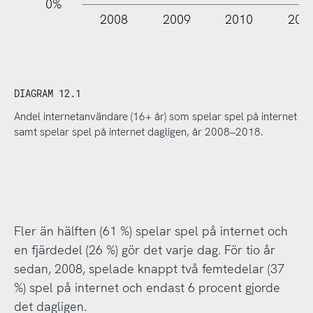
0%
2008
2009
2010
201
DIAGRAM 12.1
Andel internetanvändare (16+ år) som spelar spel på internet
samt spelar spel på internet dagligen, år 2008–2018.
Fler än hälften (61 %) spelar spel på internet och
en fjärdedel (26 %) gör det varje dag. För tio år
sedan, 2008, spelade knappt två femtedelar (37
%) spel på internet och endast 6 procent gjorde
det dagligen.