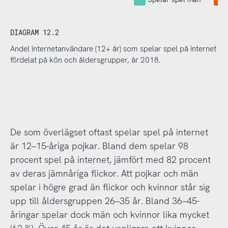
DIAGRAM 12.2
Andel internetanvändare (12+ år) som spelar spel på internet
fördelat på kön och åldersgrupper, år 2018.
De som överlägset oftast spelar spel på internet
är 12–15-åriga pojkar. Bland dem spelar 98
procent spel på internet, jämfört med 82 procent
av deras jämnåriga flickor. Att pojkar och män
spelar i högre grad än flickor och kvinnor står sig
upp till åldersgruppen 26–35 år. Bland 36–45-
åringar spelar dock män och kvinnor lika mycket