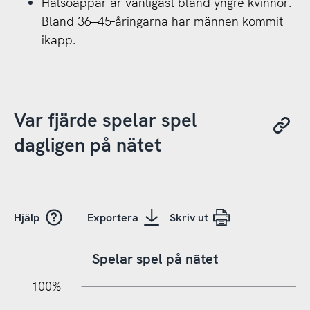
Hälsoappar är vanligast bland yngre kvinnor.
Bland 36–45-åringarna har männen kommit
ikapp.
Var fjärde spelar spel
dagligen på nätet
Hjälp
Exportera
Skriv ut
Spelar spel på nätet
10%
10%
20%
100%