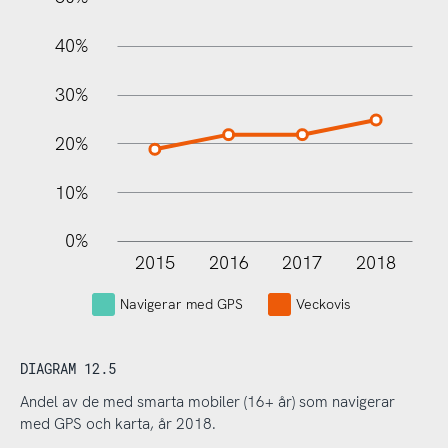
40%
30%
20%
10%
0%
2015
2016
2017
2018
L
Navigerar med GPS
Veckovis
DIAGRAM 12.5
Andel av de med smarta mobiler (16+ år) som navigerar
med GPS och karta, år 2018.