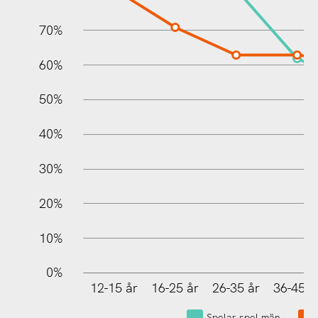
70%
60%
10%
50%
40%
30%
20%
10%
0%
12-15 år
16-25 år
26-35 år
36-45 å
Spelar spel män