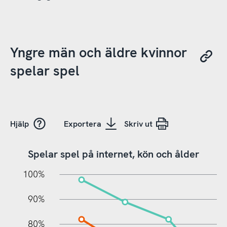
Yngre män och äldre kvinnor
spelar spel
Hjälp
Exportera
Skriv ut
Spelar spel på internet, kön och ålder
10%
20%
10%
100%
90%
80%