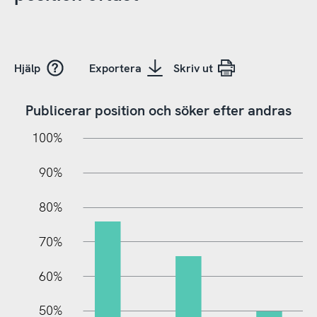
Hjälp
Exportera
Skriv ut
Publicerar position och söker efter andras
10%
10%
20%
100%
90%
80%
70%
60%
100%
50%