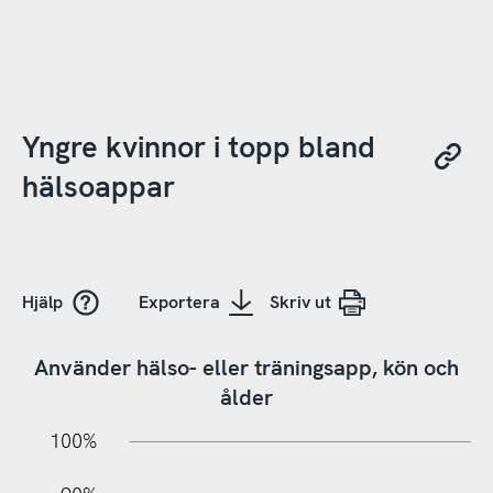
Yngre kvinnor i topp bland
hälsoappar
Hjälp
Exportera
Skriv ut
Använder hälso- eller träningsapp, kön och
ålder
10%
10%
20%
100%