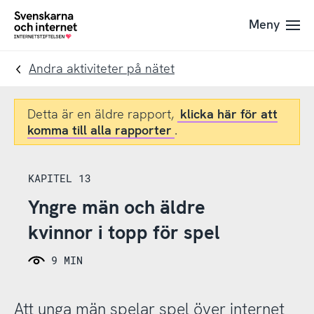
Till
Till
Meny
navigation
innehåll
To
startpage
Andra aktiviteter på nätet
Detta är en äldre rapport,
klicka här för att
komma till alla rapporter
.
KAPITEL 13
Yngre män och äldre
kvinnor i topp för spel
9 MIN
Att unga män spelar spel över internet