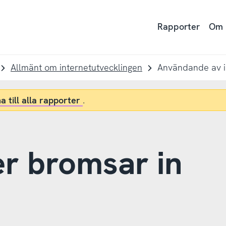
Rapporter
Om
Allmänt om internetutvecklingen
a till alla rapporter
.
ber bromsar in