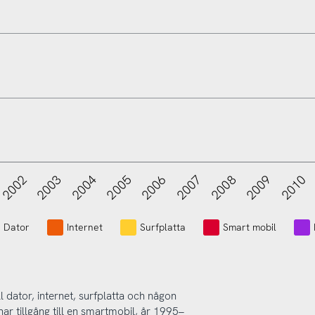
2002
2003
2004
2005
2006
2007
2008
2009
2010
2018
Dator
Internet
Surfplatta
Smart mobil
ll dator, internet, surfplatta och någon
r tillgång till en smartmobil, år 1995–