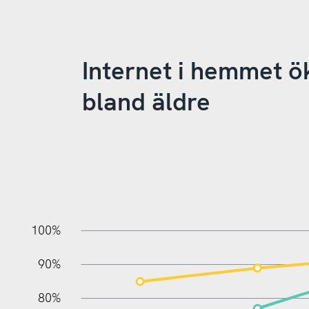
Internet i hemmet ö
bland äldre
10%
20%
10%
100%
90%
80%