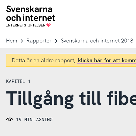
Till
Till
navigation
innehåll
To
startpage
Hem
Rapporter
Svenskarna och internet 2018
Detta är en äldre rapport,
klicka här för att komm
KAPITEL 1
Tillgång till fi
19 MIN
LÄSNING