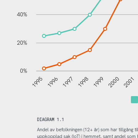
100%
40%
20%
0%
1995
1996
1997
1998
1999
2000
2001
DIAGRAM 1.1
Andel av befolkningen (12+ år) som har tillgång ti
uppkopplad sak (IoT) i hemmet, samt andel som ha