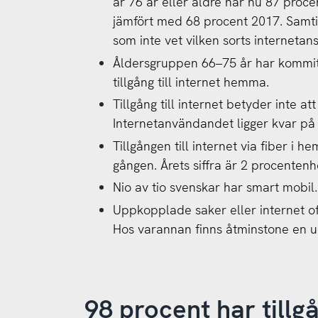
är 76 år eller äldre har nu 87 procen
jämfört med 68 procent 2017. Samtid
som inte vet vilken sorts internetans
Åldersgruppen 66–75 år har kommit 
tillgång till internet hemma.
Tillgång till internet betyder inte a
Internetanvändandet ligger kvar på
Tillgången till internet via fiber i 
gången. Årets siffra är 2 procenten
Nio av tio svenskar har smart mobil.
Uppkopplade saker eller internet of t
Hos varannan finns åtminstone en 
98 procent har tillgå