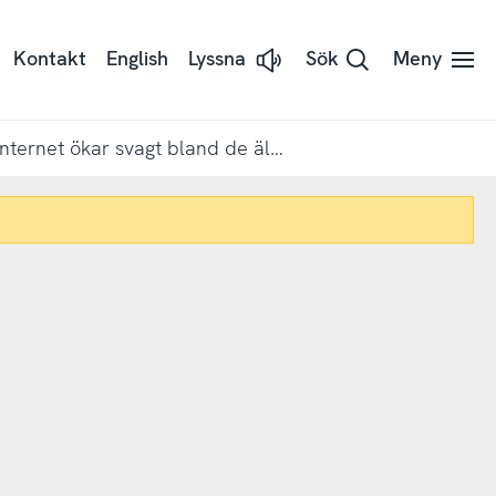
Kontakt
English
Lyssna
Sök
Meny
Lyssna
på
sidans
text
med
Användande av internet ökar svagt bland de äldsta
Readspeaker