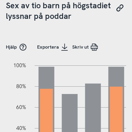
Sex av tio barn på högstadiet
lyssnar på poddar
Hjälp
Exportera
Skriv ut
100%
20%
20%
10%
40%
10%
30%
50%
70%
80%
60%
100%
40%