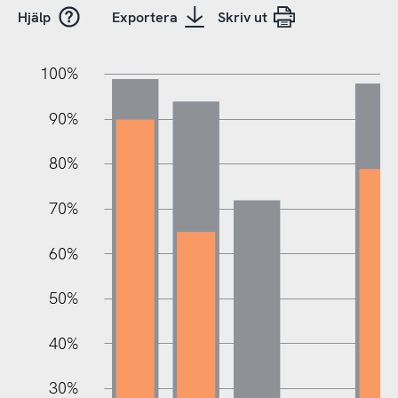
Hjälp
Exportera
Skriv ut
10%
10%
0%
100%
90%
80%
70%
60%
100%
50%
40%
30%