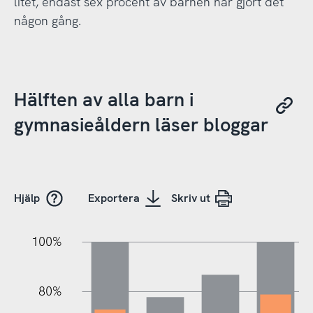
litet, endast sex procent av barnen har gjort det
någon gång.
Hälften av alla barn i
gymnasieåldern läser bloggar
Hjälp
Exportera
Skriv ut
100%
20%
20%
10%
40%
10%
30%
50%
70%
80%