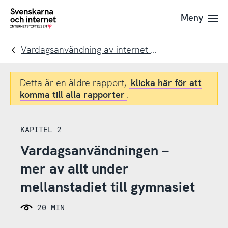
Till
Till
Meny
navigation
innehåll
To
startpage
Vardagsanvändning av internet 11-19 år
Detta är en äldre rapport,
klicka här för att
komma till alla rapporter
.
KAPITEL 2
Vardagsanvändningen –
mer av allt under
mellanstadiet till gymnasiet
20 MIN