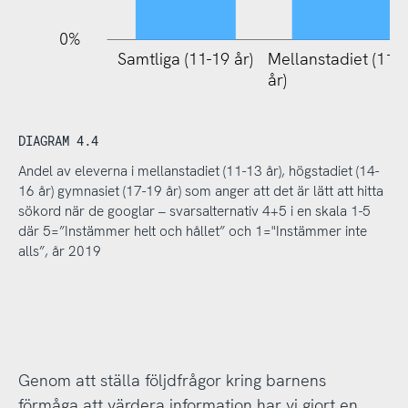
0%
Samtliga (11-19 år)
Mellanstadiet (11-
Mellanst
år)
år)
DIAGRAM 4.4
Andel av eleverna i mellanstadiet (11-13 år), högstadiet (14-
16 år) gymnasiet (17-19 år) som anger att det är lätt att hitta
sökord när de googlar – svarsalternativ 4+5 i en skala 1-5
där 5=”Instämmer helt och hållet” och 1="Instämmer inte
alls”, år 2019
Genom att ställa följdfrågor kring barnens
förmåga att värdera information har vi gjort en