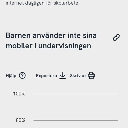
internet dagligen för skolarbete.
Barnen använder inte sina
mobiler i undervisningen
Hjälp
Exportera
Skriv ut
20%
10%
20%
10%
90%
70%
50%
30%
100%
80%