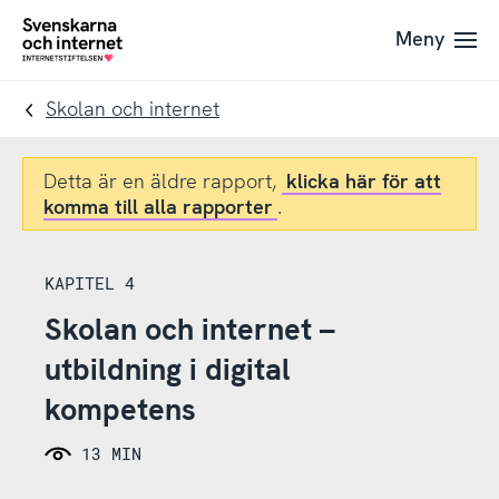
Till
Till
Meny
navigation
innehåll
To
startpage
Skolan och internet
Detta är en äldre rapport,
klicka här för att
komma till alla rapporter
.
KAPITEL 4
Skolan och internet –
utbildning i digital
kompetens
13 MIN