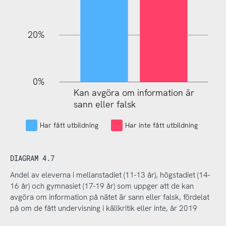
20%
0%
Kan avgöra om information är
Kan avgöra om information är
sann eller falsk
sann eller falsk
Har fått utbildning
Har inte fått utbildning
DIAGRAM 4.7
Andel av eleverna i mellanstadiet (11-13 år), högstadiet (14-
16 år) och gymnasiet (17-19 år) som uppger att de kan
avgöra om information på nätet är sann eller falsk, fördelat
på om de fått undervisning i källkritik eller inte, år 2019