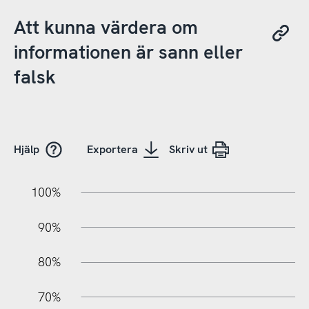
Att kunna värdera om
informationen är sann eller
falsk
Hjälp
Exportera
Skriv ut
10%
20%
10%
100%
90%
80%
70%