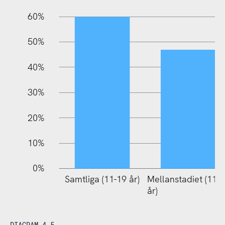
60%
10%
50%
40%
30%
20%
10%
0%
Samtliga (11-19 år)
Mellanstadiet (11-
år)
DIAGRAM 4.5