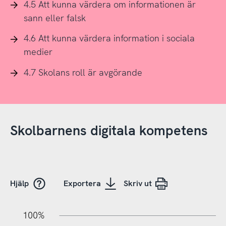
4.5 Att kunna värdera om informationen är
sann eller falsk
4.6 Att kunna värdera information i sociala
medier
4.7 Skolans roll är avgörande
Skolbarnens digitala kompetens
Hjälp
Exportera
Skriv ut
10%
20%
10%
100%