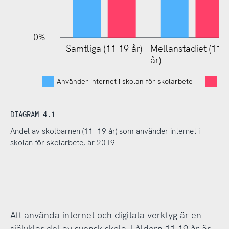
0%
Samtliga (11-19 år)
Mellanstadiet (11-
Mellanst
år)
år)
Använder internet i skolan för skolarbete
An
DIAGRAM 4.1
Andel av skolbarnen (11–19 år) som använder internet i
skolan för skolarbete, år 2019
Att använda internet och digitala verktyg är en
självklar del av svensk skola. I åldern 11-19 år är