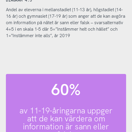
Andel av eleverna i mellanstadiet (11-13 år), högstadiet (14-
16 år) och gymnasiet (17-19 år) som anger att de kan avgöra
om information på nätet är sann eller falsk – svarsalternativ
4+5 i en skala 1-5 där 5=”Instämmer helt och hållet” och
1="Instämmer inte alls”, år 2019
60%
av 11-19-åringarna uppger
att de kan värdera om
information är sann eller