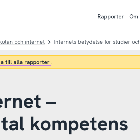
Rapporter
Om
kolan och internet
Internets betydelse för studier och
a till alla rapporter
.
ernet –
gital kompetens