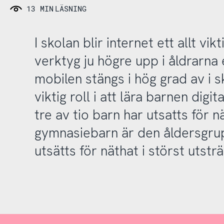
13 MIN
LÄSNING
I skolan blir internet ett allt vik
verktyg ju högre upp i åldrarna
mobilen stängs i hög grad av i s
viktig roll i att lära barnen dig
tre av tio barn har utsatts för n
gymnasiebarn är den åldersgru
utsätts för näthat i störst utstr