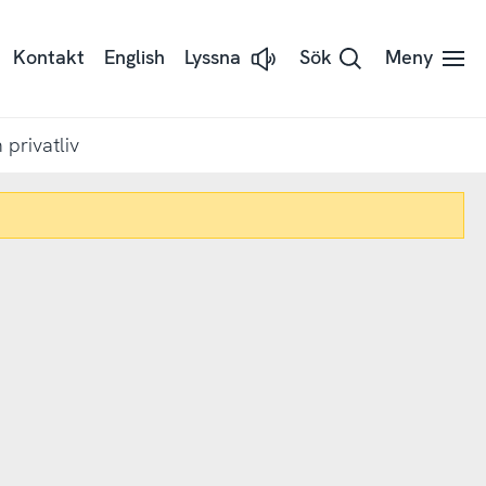
Kontakt
English
Lyssna
Sök
Meny
Lyssna
på
sidans
text
med
 privatliv
Readspeaker