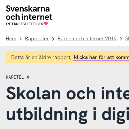
Till
Till
navigation
innehåll
To
startpage
Hem
Rapporter
Barnen och internet 2019
S
Detta är en äldre rapport,
klicka här för att komm
KAPITEL 4
Skolan och int
utbildning i di