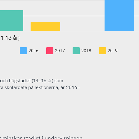
1-13 år)
Mellanstadiet (11-13 år)
2016
2017
2018
2019
 och högstadiet (14–16 år) som
öra skolarbete på lektionerna, år 2016–
minskar stadigt i undervisningen.