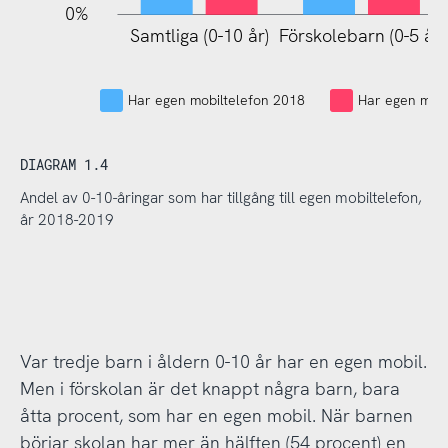
0%
Samtliga (0-10 år)
Förskolebarn (0-5 år)
Lågstadiebarn (6-10
år)
Har egen mobiltelefon 2018
Har egen mobi
DIAGRAM 1.4
Andel av 0-10-åringar som har tillgång till egen mobiltelefon,
år 2018-2019
Var tredje barn i åldern 0-10 år har en egen mobil.
Men i förskolan är det knappt några barn, bara
åtta procent, som har en egen mobil. När barnen
börjar skolan har mer än hälften (54 procent) en