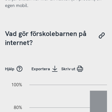
egen mobil.
Vad gör förskolebarnen på
internet?
Hjälp
Exportera
Skriv ut
100%
20%
20%
10%
40%
10%
30%
50%
70%
80%