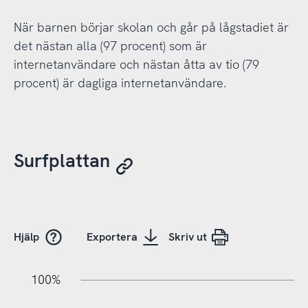
När barnen börjar skolan och går på lågstadiet är
det nästan alla (97 procent) som är
internetanvändare och nästan åtta av tio (79
procent) är dagliga internetanvändare.
Surfplattan
Hjälp
Exportera
Skriv ut
10%
20%
10%
20%
90%
70%
50%
30%
100%