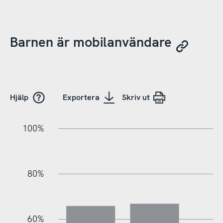
Barnen är mobilanvändare
Hjälp
Exportera
Skriv ut
10%
20%
10%
20%
90%
70%
50%
30%
100%
80%
60%