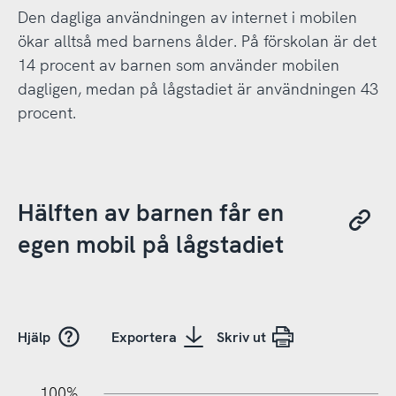
Den dagliga användningen av internet i mobilen
ökar alltså med barnens ålder. På förskolan är det
14 procent av barnen som använder mobilen
dagligen, medan på lågstadiet är användningen 43
procent.
Hälften av barnen får en
egen mobil på lågstadiet
Hjälp
Exportera
Skriv ut
10%
20%
10%
20%
90%
70%
50%
30%
100%