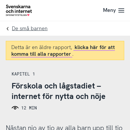
Till
Till
Meny
navigation
innehåll
To
startpage
De små barnen
Detta är en äldre rapport,
klicka här för att
komma till alla rapporter
.
KAPITEL 1
Förskola och lågstadiet –
internet för nytta och nöje
12 MIN
Nästan nio av tio av alla barn upp till tio