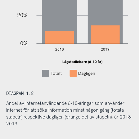
20%
0%
2018
2019
Lågstadieb
arn (6-10
år)
Lågstadiebarn (6-10 år)
Totalt
Dagligen
DIAGRAM 1.8
Andel av internetanvändande 6-10-åringar som använder
internet för att söka information minst någon gång (totala
stapeln) respektive dagligen (orange del av stapeln), år 2018-
2019