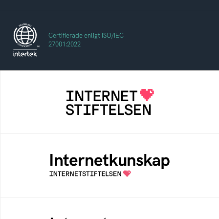
Certifierade enligt ISO/IEC
27001:2022
Internetstiftelsen
Internetstiftelsen verkar för ett internet som
bidrar positivt till människan och samhället
Internetkunskap
Samlad kunskap som hjälper dig att bli en
säker och medveten internetanvändare
Internetmuseum