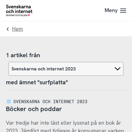
Till
Till
Meny
navigation
innehåll
To
startpage
Hem
1 artikel från
med ämnet "surfplatta"
SVENSKARNA OCH INTERNET 2023
Böcker och poddar
Var tredje har inte läst eller lyssnat på en bok år
2023. Jämfört med tidigare år konsumerar varken