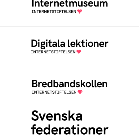
Ett digitalt museum som byggts, och kureras
av Internetstiftelsen
Digitala lektioner
Öppen digital lärresurs med färdiga lektioner
för alla stadier i grundskolan
Bredbandskollen
Bredbandskollen är ett oberoende
konsumentverktyg som drivs av
Internetstiftelsen
Svenska federationer
Grunden för medlemskap i en sektors- eller
kontextspecifik federation